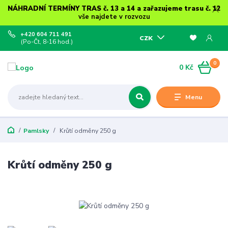
NÁHRADNÍ TERMÍNY TRAS č. 13 a 14 a zařazujeme trasu č. 12
vše najdete v rozvozu
+420 604 711 491
CZK
(Po-Čt, 8-16 hod.)
0
0 Kč
Menu
Pamlsky
Krůtí odměny 250 g
Krůtí odměny 250 g