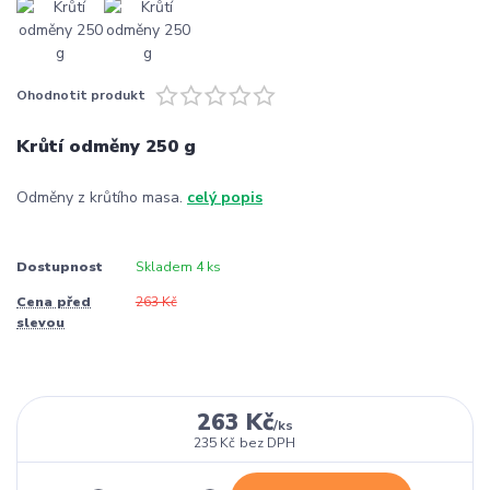
Ohodnotit produkt
Krůtí odměny 250 g
Odměny z krůtího masa.
celý popis
Dostupnost
Skladem 4 ks
Cena před
263 Kč
slevou
263 Kč
/
ks
235 Kč
bez DPH