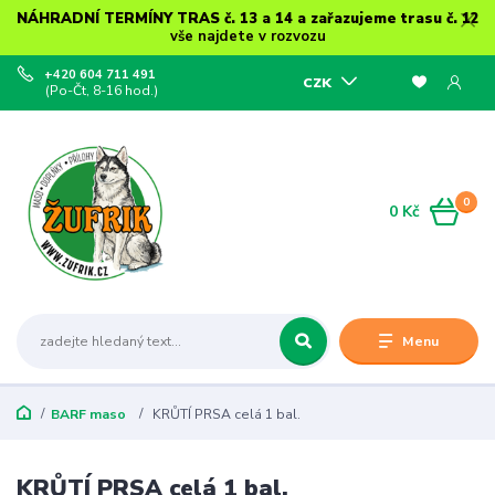
NÁHRADNÍ TERMÍNY TRAS č. 13 a 14 a zařazujeme trasu č. 12
vše najdete v rozvozu
+420 604 711 491
CZK
(Po-Čt, 8-16 hod.)
0
0 Kč
Menu
BARF maso
KRŮTÍ PRSA celá 1 bal.
KRŮTÍ PRSA celá 1 bal.