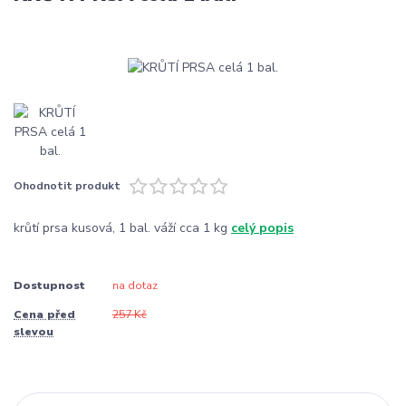
Ohodnotit produkt
krůtí prsa kusová, 1 bal. váží cca 1 kg
celý popis
Dostupnost
na dotaz
Cena před
257 Kč
slevou