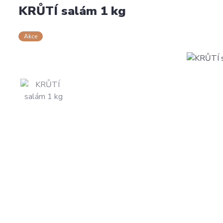
KRŮTÍ salám 1 kg
Akce