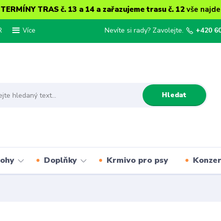
ERMÍNY TRAS č. 13 a 14 a zařazujeme trasu č. 12
vše najde
R
Nevíte si rady? Zavolejte.
+420 6
Více
Hledat
lohy
Doplňky
Krmivo pro psy
Konze