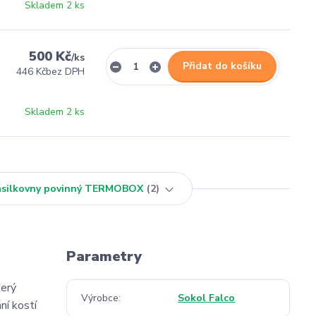
Skladem 2 ks
500 Kč
/
ks
Přidat do košíku
446 Kč
bez DPH
Skladem 2 ks
Zásilkovny povinný TERMOBOX
2
Parametry
terý
Výrobce
Sokol Falco
ní kostí