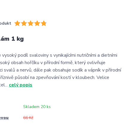
odukt
lám 1 kg
 vysoký podíl svaloviny s vynikajícími nutričními a dietními
soký obsah hořčíku v přírodní formě, který ovlivňuje
i svalů a nervů, dále pak obsahuje sodík a vápník v přírodní
příznivě působí na zpevňování kostí v kloubech. Velice
el...
celý popis
Skladem 20 ks
evou
66 Kč