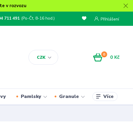
te v rozvozu
04 711 491
(Po-Čt, 8-16 hod.)
Přihlášení
0
0 Kč
CZK
Více
rvy
Pamlsky
Granule