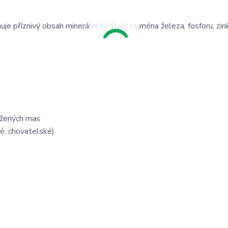
je příznivý obsah minerálních látek, zejména železa, fosforu, zink
ažených mas
é, chovatelské)