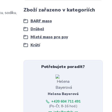
Zboží zařazeno v kategoriích
u, sodíku,
BARF maso
Drůbež
Mleté maso pro psy
Krůtí
Potřebujete poradit?
Helena Bayerová
+420 604 711 491
(Po-Čt, 8-16 hod.)