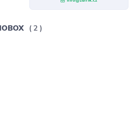
info@zufrik.cz
ERMOBOX
2