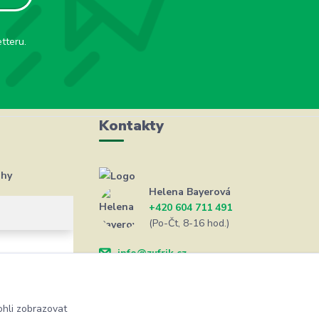
tteru.
Kontakty
ahy
Helena Bayerová
+420 604 711 491
(Po-Čt, 8-16 hod.)
info@zufrik.cz
hli zobrazovat