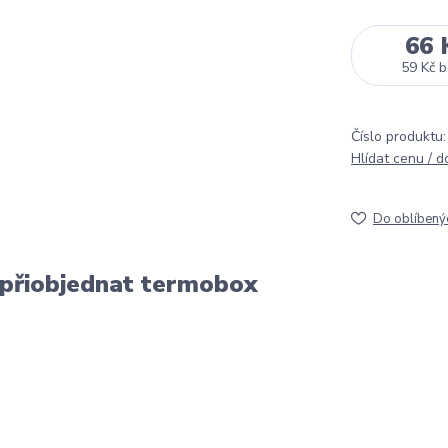
66 
59 Kč
b
Číslo produktu:
Hlídat cenu / 
Do oblíbený
 přiobjednat termobox