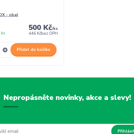
X - obal
500 Kč
/
ks
 ks
446 Kč
bez DPH
Přidat do košíku
Nepropásněte novinky, akce a slevy!
Přihlási