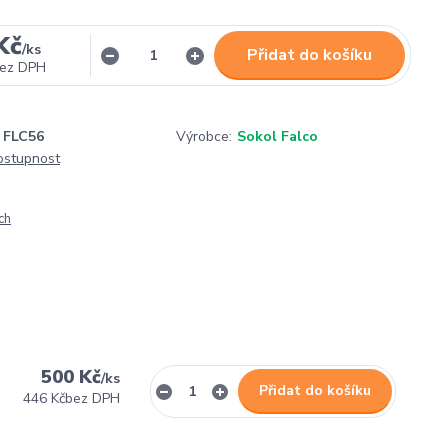
Kč
/
ks
Přidat do košíku
ez DPH
FLC56
Výrobce:
Sokol Falco
dostupnost
ch
500 Kč
/
ks
Přidat do košíku
446 Kč
bez DPH