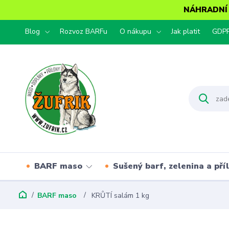
NÁHRADNÍ T
Blog
Rozvoz BARFu
O nákupu
Jak platit
GDP
BARF maso
Sušený barf, zelenina a pří
BARF maso
KRŮTÍ salám 1 kg