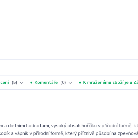
cení
5
Komentáře
0
K mraženému zboží je u 
ími a dietními hodnotami, vysoký obsah hořčíku v přírodní formě, k
odík a vápník v přírodní formě, který příznivě působí na zpevňová