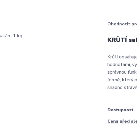
Ohodnotit pr
KRŮTÍ sa
Krůtí obsahuje
hodnotami, vy
správnou funkc
formě, který 
snadno stravit
Dostupnost
Cena před sl