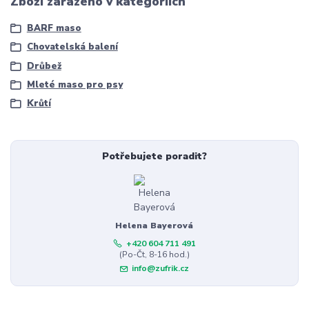
Zboží zařazeno v kategoriích
BARF maso
Chovatelská balení
Drůbež
Mleté maso pro psy
Krůtí
Potřebujete poradit?
Helena Bayerová
+420 604 711 491
(Po-Čt, 8-16 hod.)
info@zufrik.cz