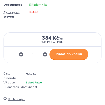
Dostupnost
Skladem 4 ks
Cena před
384 Kč
slevou
384 Kč
/
ks
343 Kč
bez DPH
Přidat do košíku
Číslo
FLC111
produktu:
Výrobce:
Sokol Falco
Hlídat cenu / dostupnost
Do oblíbených