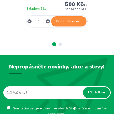
500 Kč
/
ks
Skladem 2 ks
Skladem 2 ks
446 Kč
bez DPH
Přidat do košíku
Nepropásněte novinky, akce a slevy!
Přihlásit se
Souhlasím se
zpracováním osobních údajů
za účelem rozesílky
newsletteru.