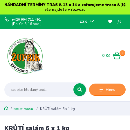
NÁHRADNÍ TERMÍNY TRAS č. 13 a 14 a zařazujeme trasu č. 12
vše najdete v rozvozu
+420 604 711 491
CZK
(Po-Čt, 8-16 hod.)
0
0 Kč
Menu
BARF maso
KRŮTÍ salám 6 x 1 kg
KRŮTÍ salám 6 x 1 kg