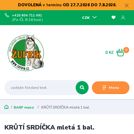
DOVOLENÁ
v termínu
OD 27.7.2026 DO 7.8.2026
.
+420 604 711 491
CZK
(Po-Čt, 8-16 hod.)
0
0 Kč
Menu
BARF maso
KRŮTÍ SRDÍČKA mletá 1 bal.
KRŮTÍ SRDÍČKA mletá 1 bal.