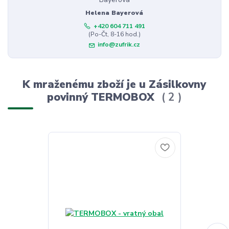
Helena Bayerová
+420 604 711 491
(Po-Čt, 8-16 hod.)
info@zufrik.cz
K mraženému zboží je u Zásilkovny
povinný TERMOBOX
2