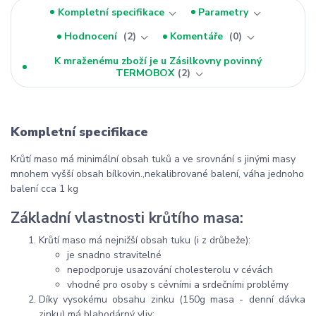
Kompletní specifikace
Parametry
Hodnocení
2
Komentáře
0
K mraženému zboží je u Zásilkovny povinný
TERMOBOX
2
Kompletní specifikace
Krůtí maso má minimální obsah tuků a ve srovnání s jinými masy
mnohem vyšší obsah bílkovin.,nekalibrované balení, váha jednoho
balení cca 1 kg
Základní vlastnosti krůtího masa:
Krůtí maso má nejnižší obsah tuku (i z drůbeže):
je snadno stravitelné
nepodporuje usazování cholesterolu v cévách
vhodné pro osoby s cévními a srdečními problémy
Díky vysokému obsahu zinku (150g masa - denní dávka
zinku) má blahodárný vliv: