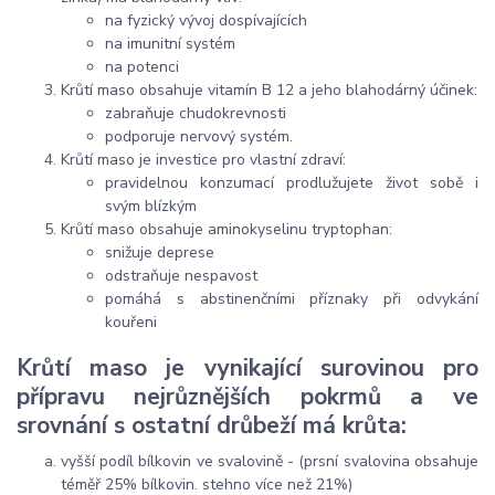
na fyzický vývoj dospívajících
na imunitní systém
na potenci
Krůtí maso obsahuje vitamín B 12 a jeho blahodárný účinek:
zabraňuje chudokrevnosti
podporuje nervový systém.
Krůtí maso je investice pro vlastní zdraví:
pravidelnou konzumací prodlužujete život sobě i
svým blízkým
Krůtí maso obsahuje aminokyselinu tryptophan:
snižuje deprese
odstraňuje nespavost
pomáhá s abstinenčními příznaky při odvykání
kouřeni
Krůtí maso je vynikající surovinou pro
přípravu nejrůznějších pokrmů a ve
srovnání s ostatní drůbeží má krůta:
vyšší podíl bílkovin ve svalovině - (prsní svalovina obsahuje
téměř 25% bílkovin. stehno více než 21%)