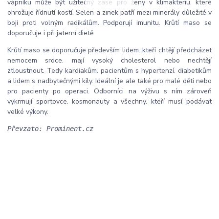
vápníku může být užitečný zase pro ženy v klimakteriu. které
ohrožuje řídnutí kostí. Selen a zinek patří mezi minerály důležité v
boji proti volným radikálům. Podporují imunitu. Krůtí maso se
doporučuje i při jaterní dietě
Krůtí maso se doporučuje především lidem. kteří chtějí předcházet
nemocem srdce. mají vysoký cholesterol nebo nechtějí
ztloustnout. Tedy kardiakům. pacientům s hypertenzí. diabetikům
a lidem s nadbytečnými kily. Ideální je ale také pro malé děti nebo
pro pacienty po operaci. Odborníci na výživu s ním zároveň
vykrmují sportovce. kosmonauty a všechny. kteří musí podávat
velké výkony.
Převzato: Prominent.cz