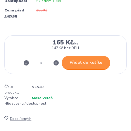
Dostupnost
Skladem 10 ks
Cena před
165 Kč
slevou
165 Kč
/
ks
147 Kč
bez DPH
Přidat do košíku
Číslo
VLN40
produktu:
Výrobce:
Maso Veleň
Hlídat cenu / dostupnost
Do oblíbených