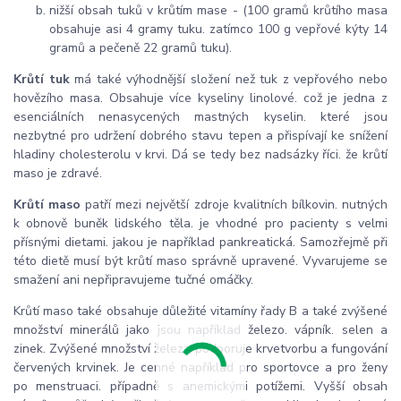
nižší obsah tuků v krůtím mase - (100 gramů krůtího masa
obsahuje asi 4 gramy tuku. zatímco 100 g vepřové kýty 14
gramů a pečeně 22 gramů tuku).
Krůtí tuk
má také výhodnější složení než tuk z vepřového nebo
hovězího masa. Obsahuje více kyseliny linolové. což je jedna z
esenciálních nenasycených mastných kyselin. které jsou
nezbytné pro udržení dobrého stavu tepen a přispívají ke snížení
hladiny cholesterolu v krvi. Dá se tedy bez nadsázky říci. že krůtí
maso je zdravé.
Krůtí maso
patří mezi největší zdroje kvalitních bílkovin. nutných
k obnově buněk lidského těla. je vhodné pro pacienty s velmi
přísnými dietami. jakou je například pankreatická. Samozřejmě při
této dietě musí být krůtí maso správně upravené. Vyvarujeme se
smažení ani nepřipravujeme tučné omáčky.
Krůtí maso také obsahuje důležité vitamíny řady B a také zvýšené
množství minerálů jako jsou například železo. vápník. selen a
zinek. Zvýšené množství železa podporuje krvetvorbu a fungování
červených krvinek. Je cenné například pro sportovce a pro ženy
po menstruaci. případně s anemickými potížemi. Vyšší obsah