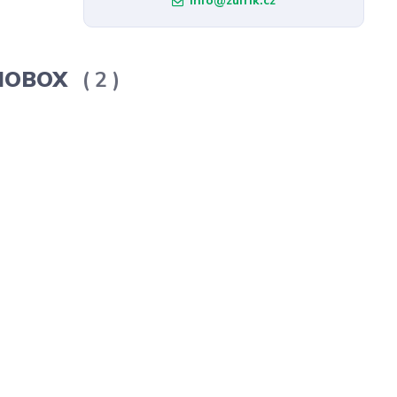
info@zufrik.cz
ERMOBOX
2