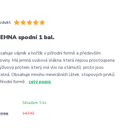
odukt
EHNA spodní 1 bal.
sahuje vápník a hořčík v přírodní formě a především
oviny. Má jemná svalová vlákna. která nejsou prostoupena
ivový protein. který má vliv na stárnutí). proto jsou
telná. Obsahuje mnoho minerálních látek. stopových prvků
řírodní formě...
celý popis
Skladem 5 ks
evou
142 Kč