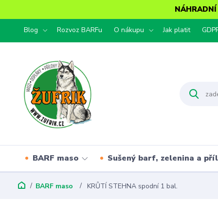
NÁHRADNÍ T
Blog
Rozvoz BARFu
O nákupu
Jak platit
GDP
BARF maso
Sušený barf, zelenina a pří
BARF maso
KRŮTÍ STEHNA spodní 1 bal.