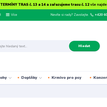
ERMÍNY TRAS č. 13 a 14 a zařazujeme trasu č. 12
vše najde
R
Nevíte si rady? Zavolejte.
+420 6
Více
Hledat
lohy
Doplňky
Krmivo pro psy
Konze