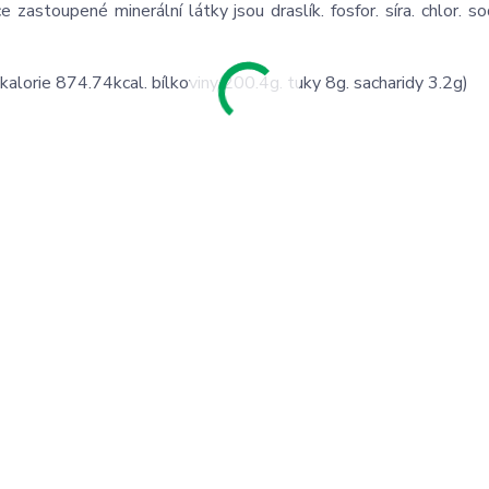
 zastoupené minerální látky jsou draslík. fosfor. síra. chlor. so
kalorie 874.74kcal. bílkoviny 200.4g. tuky 8g. sacharidy 3.2g)