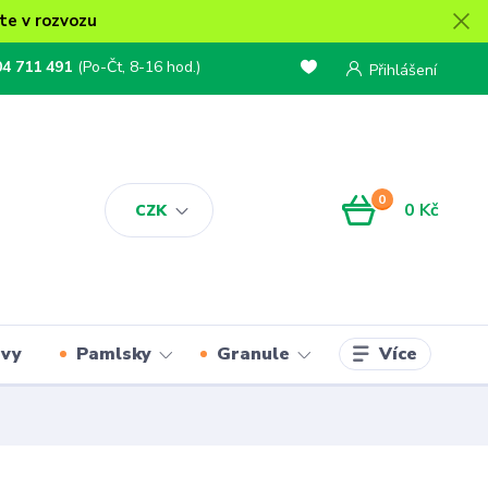
te v rozvozu
04 711 491
(Po-Čt, 8-16 hod.)
Přihlášení
0
0 Kč
CZK
Více
rvy
Pamlsky
Granule