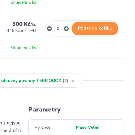
Skladem 2 ks
500 Kč
/
ks
Přidat do košíku
446 Kč
bez DPH
Skladem 2 ks
Zásilkovny povinný TERMOBOX
2
Parametry
erá nejsou
Výrobce
Maso Veleň
inerálních