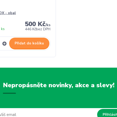
X - obal
500 Kč
/
ks
 ks
446 Kč
bez DPH
Přidat do košíku
Nepropásněte novinky, akce a slevy!
Přihlási