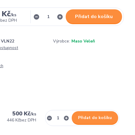
 Kč
/
ks
Přidat do košíku
bez DPH
VLN22
Výrobce:
Maso Veleň
dostupnost
ch
500 Kč
/
ks
Přidat do košíku
446 Kč
bez DPH