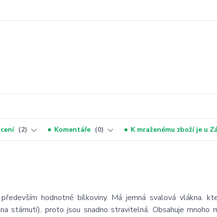
cení
2
Komentáře
0
K mraženému zboží je u 
 především hodnotné bílkoviny. Má jemná svalová vlákna. kt
na stárnutí). proto jsou snadno stravitelná. Obsahuje mnoho m