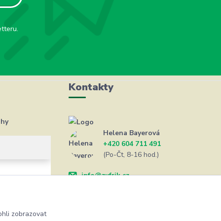
tteru.
Kontakty
ahy
Helena Bayerová
+420 604 711 491
(Po-Čt, 8-16 hod.)
info@zufrik.cz
hli zobrazovat