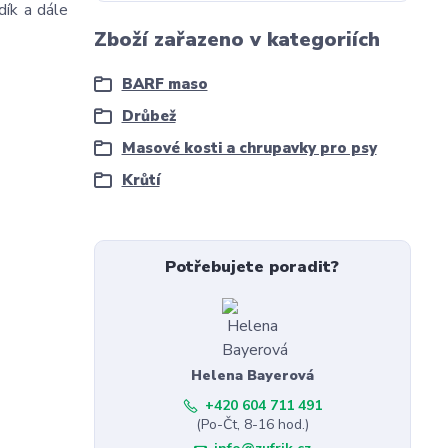
dík a dále
Zboží zařazeno v kategoriích
BARF maso
Drůbež
Masové kosti a chrupavky pro psy
Krůtí
Potřebujete poradit?
Helena Bayerová
+420 604 711 491
(Po-Čt, 8-16 hod.)