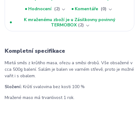
Hodnocení
2
Komentáře
0
K mraženému zboží je u Zásilkovny povinný
TERMOBOX
2
Kompletní specifikace
Mletá směs z krůtího masa, ořezu a směsi drobů. Vše obsažené v
cca 500g balení. Salám je balen ve varném střevě, proto je možné
vařit i s obalem.
Složení:
Krůtí svalovina bez kosti 100 %
Mražené maso má trvanlivost 1 rok.