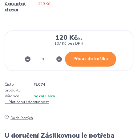
Cena před
120 Kč
slevou
120 Kč
/
ks
107 Kč
bez DPH
Přidat do košíku
Číslo
FLC74
produktu:
Výrobce:
Sokol Falco
Hlídat cenu / dostupnost
Do oblíbených
U doručení Zásilkovnou je potřeba