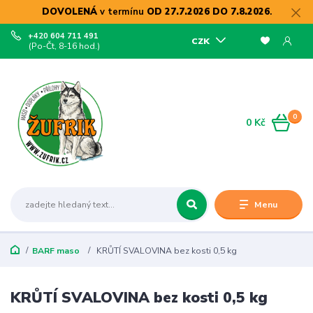
DOVOLENÁ
v termínu
OD 27.7.2026 DO 7.8.2026
.
+420 604 711 491
CZK
(Po-Čt, 8-16 hod.)
0
0 Kč
Menu
BARF maso
KRŮTÍ SVALOVINA bez kosti 0,5 kg
KRŮTÍ SVALOVINA bez kosti 0,5 kg