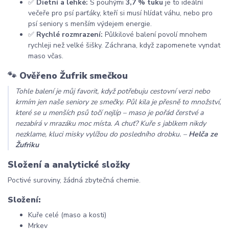
✅
Dietní a lehké:
S pouhými
3,7 % tuku
je to ideální
večeře pro psí parťáky, kteří si musí hlídat váhu, nebo pro
psí seniory s menším výdejem energie.
✅
Rychlé rozmrazení:
Půlkilové balení povolí mnohem
rychleji než velké šišky. Záchrana, když zapomenete vyndat
maso včas.
🐾 Ověřeno Žufrik smečkou
Tohle balení je můj favorit, když potřebuju cestovní verzi nebo
krmím jen naše seniory ze smečky. Půl kila je přesně to množství,
které se u menších psů točí nejlíp – maso je pořád čerstvé a
nezabírá v mrazáku moc místa. A chuť? Kuře s jablkem nikdy
nezklame, kluci misky vylížou do posledního drobku.
–
Helča ze
Žufriku
Složení a analytické složky
Poctivé suroviny, žádná zbytečná chemie.
Složení:
Kuře celé (maso a kosti)
Mrkev