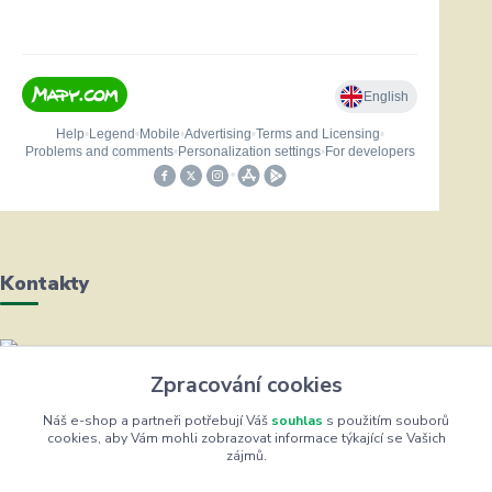
Kontakty
Helena Bayerová
Zpracování cookies
+420 604 711 491
(Po-Čt, 8-16 hod.)
Náš e-shop a partneři potřebují Váš
souhlas
s použitím souborů
cookies, aby Vám mohli zobrazovat informace týkající se Vašich
zájmů.
info@zufrik.cz