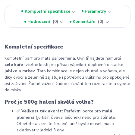
Kompletní specifikace
Parametry
Hodnocení
0
Komentáře
0
Kompletní specifikace
Kompletní barf pro malá psí plemena. Uvnitř najdete namleté
celé kuře
(včetně kostí pro přísun vápníku), doplněné o sladké
jablko
a
mrkev
. Tato kombinace je nejen chutná a voňavá, ale
díky ovoci a zelenině zajišťuje i potřebnou vlákninu pro spokojené
psí zažívání. Žádné vážení, žádné míchání. Jen rozmrazíte a sypete
do misky.
Proč je 500g balení skvělá volba?
✅
Velikost tak akorát:
Perfektní porce pro
malá
plemena
(jorkšír, čivava, bišonek) nebo pro štěňata.
Otevřete a zkrmíte čerstvé, aniž byste museli maso
skladovat v lednici 3 dny.