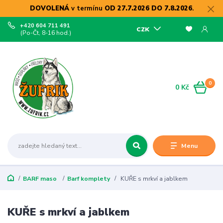
DOVOLENÁ
v termínu
OD 27.7.2026 DO 7.8.2026
.
+420 604 711 491
CZK
(Po-Čt, 8-16 hod.)
0
0 Kč
Menu
BARF maso
Barf komplety
KUŘE s mrkví a jablkem
KUŘE s mrkví a jablkem