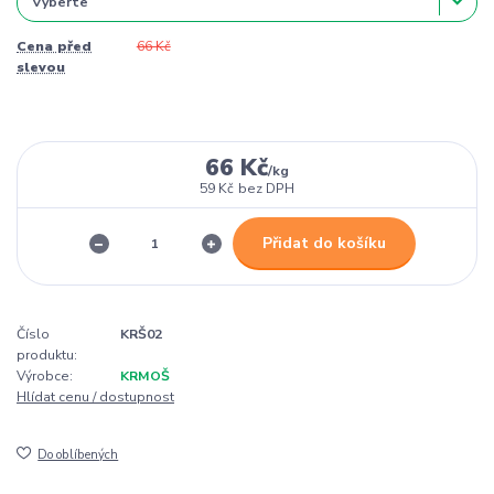
Cena před
66 Kč
slevou
66 Kč
/
kg
59 Kč
bez DPH
Přidat do košíku
Číslo
KRŠ02
produktu:
Výrobce:
KRMOŠ
Hlídat cenu / dostupnost
Do oblíbených