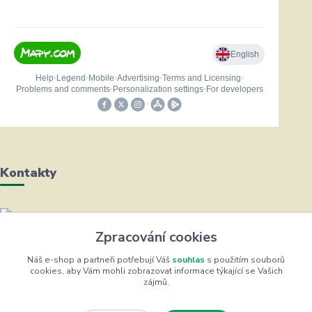
Kontakty
Helena Bayerová
Zpracování cookies
+420 604 711 491
(Po-Čt, 8-16 hod.)
Náš e-shop a partneři potřebují Váš
souhlas
s použitím souborů
cookies, aby Vám mohli zobrazovat informace týkající se Vašich
zájmů.
info@zufrik.cz