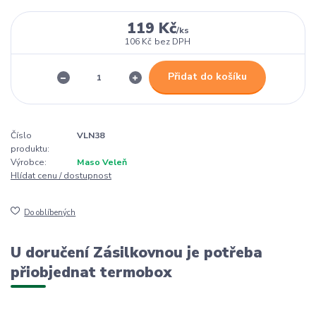
119 Kč
/
ks
106 Kč
bez DPH
Přidat do košíku
Číslo
VLN38
produktu:
Výrobce:
Maso Veleň
Hlídat cenu / dostupnost
Do oblíbených
U doručení Zásilkovnou je potřeba
přiobjednat termobox