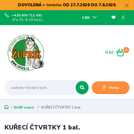
DOVOLENÁ
v termínu
OD 27.7.2026 DO 7.8.2026
.
+420 604 711 491
CZK
(Po-Čt, 8-16 hod.)
0
0 Kč
Menu
BARF maso
KUŘECÍ ČTVRTKY 1 bal.
KUŘECÍ ČTVRTKY 1 bal.