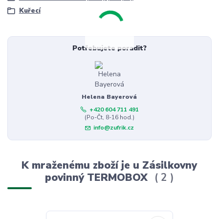
Kuřecí
Potřebujete poradit?
Helena Bayerová
+420 604 711 491
(Po-Čt, 8-16 hod.)
info@zufrik.cz
K mraženému zboží je u Zásilkovny
povinný TERMOBOX
2