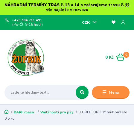
NÁHRADNÍ TERMÍNY TRAS č. 13 a 14 a zařazujeme trasu č. 12
vše najdete v rozvozu
+420 604 711 491
CZK
(Po-Čt, 8-16 hod.)
0
0 Kč
Menu
BARF maso
Vnitřnosti pro psy
KUŘECÍ DROBY hrubomleté
0,5 kg