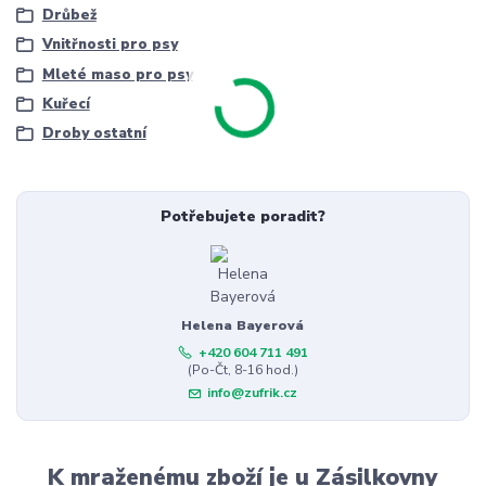
Drůbež
Vnitřnosti pro psy
Mleté maso pro psy
Kuřecí
Droby ostatní
Potřebujete poradit?
Helena Bayerová
+420 604 711 491
(Po-Čt, 8-16 hod.)
info@zufrik.cz
K mraženému zboží je u Zásilkovny