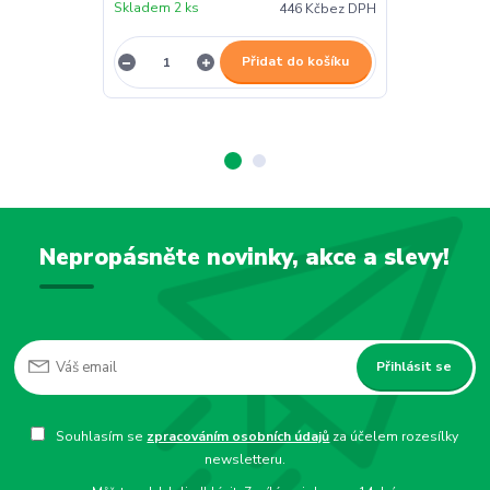
Skladem 2 ks
Skladem 2 ks
446 Kč
bez DPH
Přidat do košíku
Nepropásněte novinky, akce a slevy!
Přihlásit se
Souhlasím se
zpracováním osobních údajů
za účelem rozesílky
newsletteru.