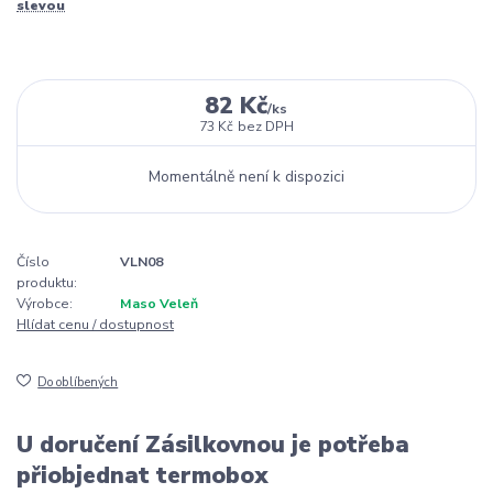
slevou
82 Kč
/
ks
73 Kč
bez DPH
Momentálně není k dispozici
Číslo
VLN08
produktu:
Výrobce:
Maso Veleň
Hlídat cenu / dostupnost
Do oblíbených
U doručení Zásilkovnou je potřeba
přiobjednat termobox