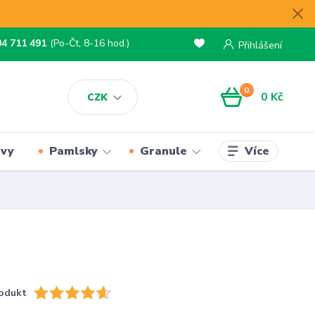
04 711 491
(Po-Čt, 8-16 hod.)
Přihlášení
0
0 Kč
CZK
Více
rvy
Pamlsky
Granule
odukt