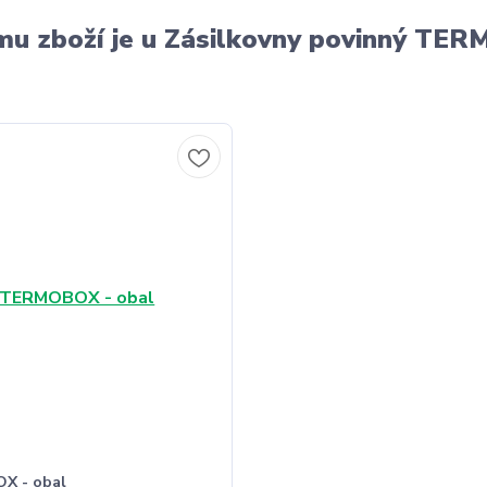
u zboží je u Zásilkovny povinný T
X - obal