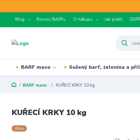
Blog
Rozvoz BARFu
O nákupu
Jak platit
GDP
BARF maso
Sušený barf, zelenina a pří
BARF maso
KUŘECÍ KRKY 10 kg
KUŘECÍ KRKY 10 kg
Akce