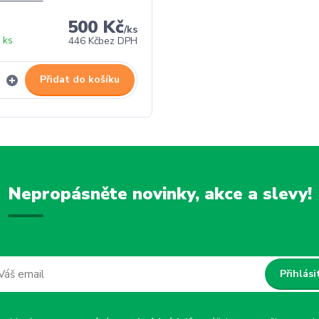
500 Kč
/
ks
 ks
446 Kč
bez DPH
Přidat do košíku
Nepropásněte novinky, akce a slevy!
Přihlási