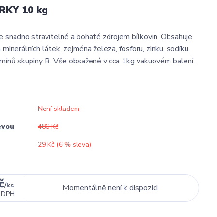
RKY 10 kg
ice snadno stravitelné a bohaté zdrojem bílkovin. Obsahuje
 minerálních látek, zejména železa, fosforu, zinku, sodíku,
tamínů skupiny B. Vše obsažené v cca 1kg vakuovém balení.
Není skladem
evou
486 Kč
29 Kč (
6
% sleva)
č
/
ks
Momentálně není k dispozici
 DPH