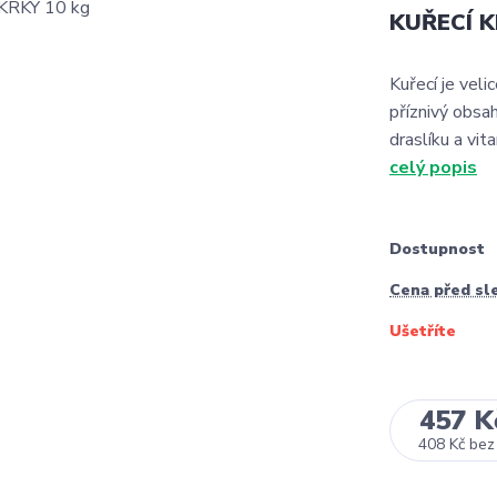
KUŘECÍ K
Kuřecí je vel
příznivý obsah
draslíku a vi
celý popis
Dostupnost
Cena před sl
Ušetříte
457 K
408 Kč
bez