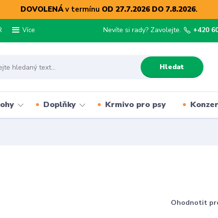
DOVOLENÁ
v termínu
OD 27.7.2026 DO 7.8.2026
.
R
Nevíte si rady? Zavolejte.
+420 6
Více
Hledat
lohy
Doplňky
Krmivo pro psy
Konze
Ohodnotit pr