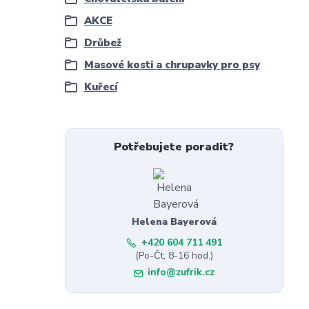
AKCE
Drůbež
Masové kosti a chrupavky pro psy
Kuřecí
Potřebujete poradit?
Helena Bayerová
+420 604 711 491
(Po-Čt, 8-16 hod.)
info@zufrik.cz