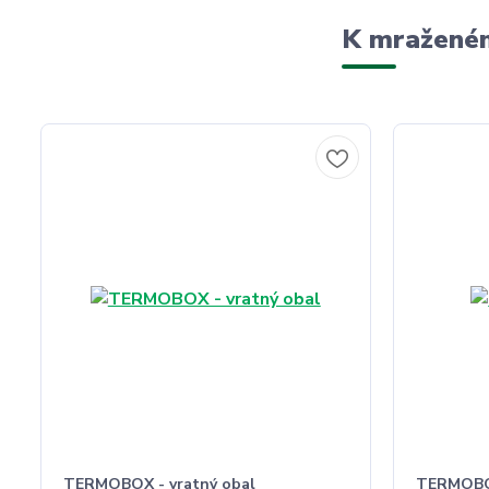
K mraženém
TERMOBOX - vratný obal
TERMOBO