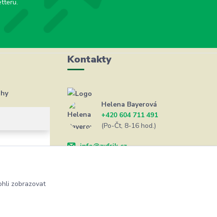
tteru.
Kontakty
ahy
Helena Bayerová
+420 604 711 491
(Po-Čt, 8-16 hod.)
info@zufrik.cz
hli zobrazovat