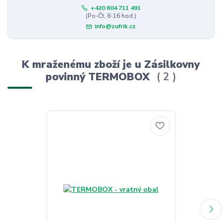
+420 604 711 491
(Po-Čt, 8-16 hod.)
info@zufrik.cz
K mraženému zboží je u Zásilkovny
povinný TERMOBOX
2