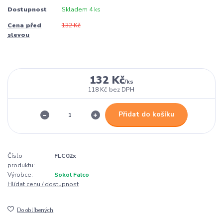
Dostupnost
Skladem 4 ks
Cena před
132 Kč
slevou
132 Kč
/
ks
118 Kč
bez DPH
Přidat do košíku
Číslo
FLC02x
produktu:
Výrobce:
Sokol Falco
Hlídat cenu / dostupnost
Do oblíbených