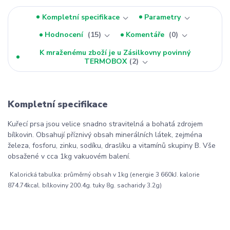
Kompletní specifikace
Parametry
Hodnocení
15
Komentáře
0
K mraženému zboží je u Zásilkovny povinný
TERMOBOX
2
Kompletní specifikace
Kuřecí prsa jsou velice snadno stravitelná a bohatá zdrojem
bílkovin. Obsahují příznivý obsah minerálních látek, zejména
železa, fosforu, zinku, sodíku, draslíku a vitamínů skupiny B. Vše
obsažené v cca 1kg vakuovém balení.
Kalorická tabulka: průměrný obsah v 1kg (energie 3 660kJ. kalorie
874.74kcal. bílkoviny 200.4g. tuky 8g. sacharidy 3.2g)