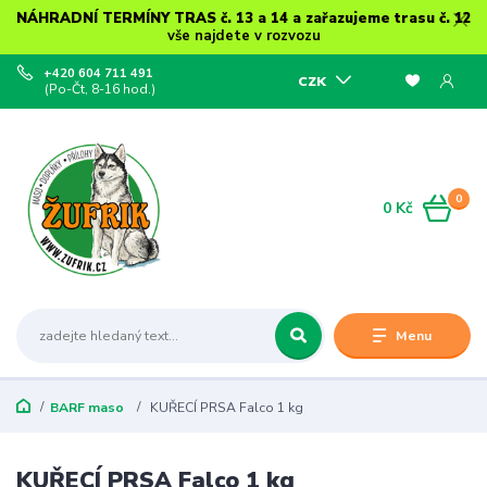
NÁHRADNÍ TERMÍNY TRAS č. 13 a 14 a zařazujeme trasu č. 12
vše najdete v rozvozu
+420 604 711 491
CZK
(Po-Čt, 8-16 hod.)
0
0 Kč
Menu
BARF maso
KUŘECÍ PRSA Falco 1 kg
KUŘECÍ PRSA Falco 1 kg