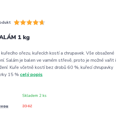
odukt
ALÁM 1 kg
kuřecího ořezu, kuřecích kostí a chrupavek. Vše obsažené
ní. Salám je balen ve varném střevě, proto je možné vařit i
žení: Kuře včetně kostí bez drobů 60 %, kuřecí chrupavky
 krky 15 %
celý popis
Skladem 2 ks
evou
39 Kč