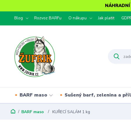
NÁHRADNÍ T
Blog
Rozvoz BARFu
O nákupu
Jak platit
GDP
BARF maso
Sušený barf, zelenina a pří
BARF maso
KUŘECÍ SALÁM 1 kg