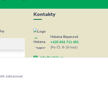
Kontakty
ahy
Helena Bayerová
+420 604 711 491
(Po-Čt, 8-16 hod.)
info@zufrik.cz
hli zobrazovat