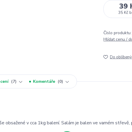
39 
35 Kč
b
Číslo produktu:
Hlídat cenu / 
Do oblíbený
cení
7
Komentáře
0
še obsažené v cca 1kg balení. Salám je balen ve varném střevě, 