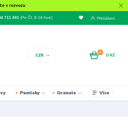
te v rozvozu
04 711 491
(Po-Čt, 8-16 hod.)
Přihlášení
0
0 Kč
CZK
Více
rvy
Pamlsky
Granule