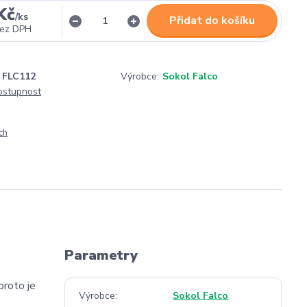
Kč
/
ks
Přidat do košíku
ez DPH
FLC112
Výrobce:
Sokol Falco
dostupnost
ch
Parametry
proto je
Výrobce
Sokol Falco