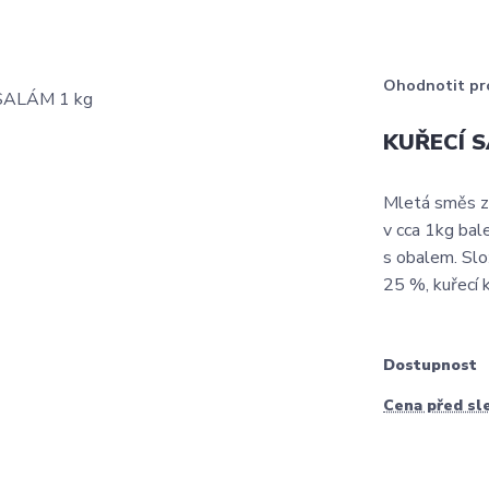
Ohodnotit pr
KUŘECÍ S
Mletá směs z 
v cca 1kg bale
s obalem. Slo
25 %, kuřecí
Dostupnost
Cena před sl