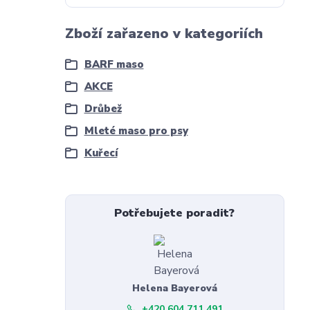
Zboží zařazeno v kategoriích
BARF maso
AKCE
Drůbež
Mleté maso pro psy
Kuřecí
Potřebujete poradit?
Helena Bayerová
+420 604 711 491