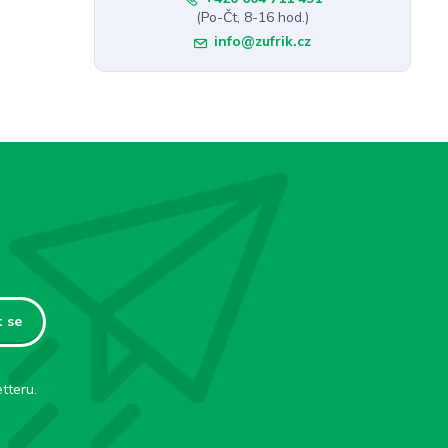
(Po-Čt, 8-16 hod.)
info@zufrik.cz
t se
tteru.