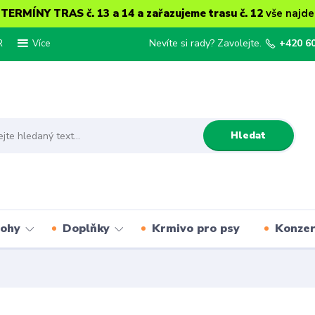
ERMÍNY TRAS č. 13 a 14 a zařazujeme trasu č. 12
vše najde
R
Nevíte si rady? Zavolejte.
+420 6
Více
Hledat
lohy
Doplňky
Krmivo pro psy
Konze