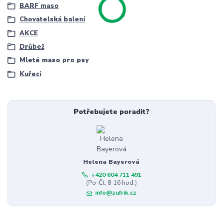
BARF maso
Chovatelská balení
AKCE
Drůbež
Mleté maso pro psy
Kuřecí
Potřebujete poradit?
Helena Bayerová
+420 604 711 491
(Po-Čt, 8-16 hod.)
info@zufrik.cz