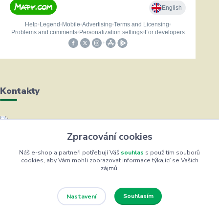
Kontakty
Helena Bayerová
Zpracování cookies
+420 604 711 491
(Po-Čt, 8-16 hod.)
Náš e-shop a partneři potřebují Váš
souhlas
s použitím souborů
cookies, aby Vám mohli zobrazovat informace týkající se Vašich
zájmů.
info@zufrik.cz
Souhlasím
Nastavení