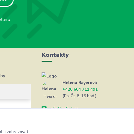
tteru.
Kontakty
ahy
Helena Bayerová
+420 604 711 491
(Po-Čt, 8-16 hod.)
info@zufrik.cz
hli zobrazovat