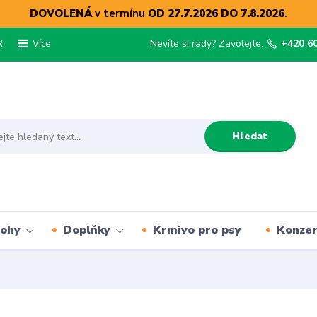
DOVOLENÁ
v termínu
OD 27.7.2026 DO 7.8.2026
.
R
Nevíte si rady? Zavolejte.
+420 6
Více
Hledat
lohy
Doplňky
Krmivo pro psy
Konze