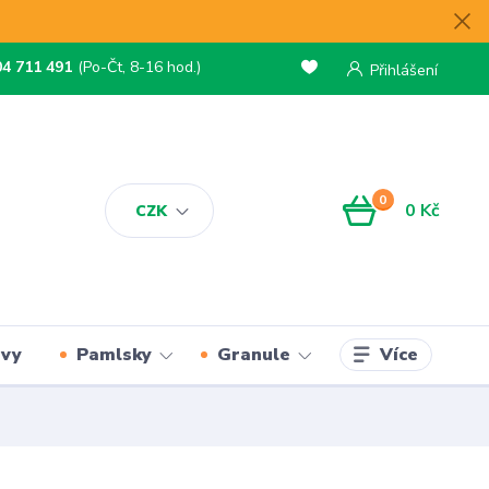
04 711 491
(Po-Čt, 8-16 hod.)
Přihlášení
0
0 Kč
CZK
Více
rvy
Pamlsky
Granule