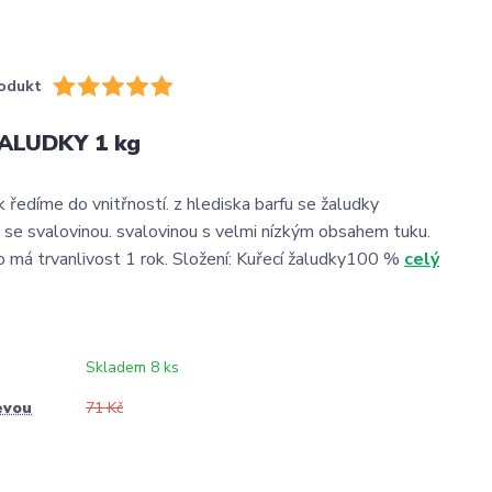
odukt
ALUDKY 1 kg
 ředíme do vnitřností. z hlediska barfu se žaludky
 se svalovinou. svalovinou s velmi nízkým obsahem tuku.
má trvanlivost 1 rok. Složení: Kuřecí žaludky100 %
celý
Skladem 8 ks
evou
71 Kč