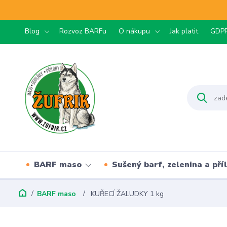
Blog
Rozvoz BARFu
O nákupu
Jak platit
GDP
BARF maso
Sušený barf, zelenina a pří
BARF maso
KUŘECÍ ŽALUDKY 1 kg