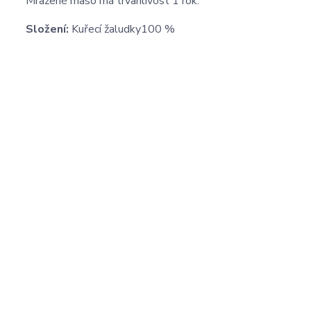
Mražené maso má trvanlivost 1 rok.
Složení:
Kuřecí žaludky100 %