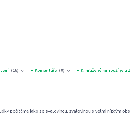
cení
18
Komentáře
0
K mraženému zboží je u
aludky počítáme jako se svalovinou. svalovinou s velmi nízkým o