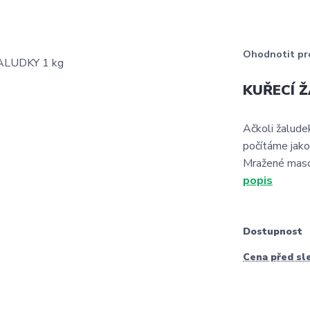
Ohodnotit pr
KUŘECÍ Ž
Ačkoli žaludek
počítáme jako
Mražené maso 
popis
Dostupnost
Cena před sl