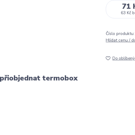
71 
63 Kč
b
Číslo produktu:
Hlídat cenu / 
Do oblíbený
 přiobjednat termobox