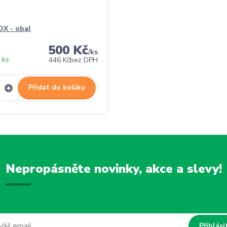
X - obal
500 Kč
/
ks
 ks
446 Kč
bez DPH
Přidat do košíku
Nepropásněte novinky, akce a slevy!
Přihlási