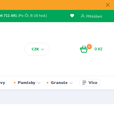
04 711 491
(Po-Čt, 8-16 hod.)
Přihlášení
0
0 Kč
CZK
Více
rvy
Pamlsky
Granule