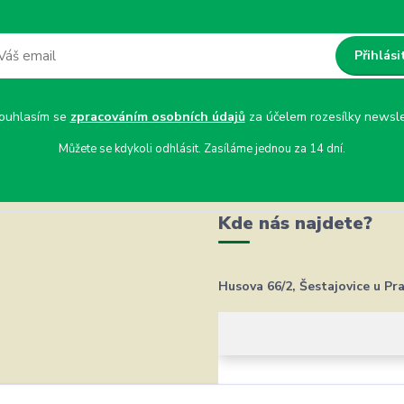
Přihlási
uhlasím se
zpracováním osobních údajů
za účelem rozesílky newsle
Můžete se kdykoli odhlásit. Zasíláme jednou za 14 dní.
Kde nás najdete?
Husova 66/2, Šestajovice u Pr