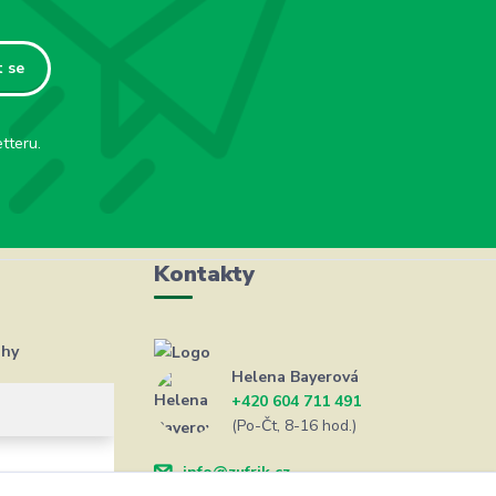
t se
tteru.
Kontakty
ahy
Helena Bayerová
+420 604 711 491
(Po-Čt, 8-16 hod.)
info@zufrik.cz