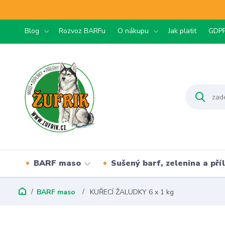
Blog
Rozvoz BARFu
O nákupu
Jak platit
GDP
BARF maso
Sušený barf, zelenina a pří
BARF maso
KUŘECÍ ŽALUDKY 6 x 1 kg