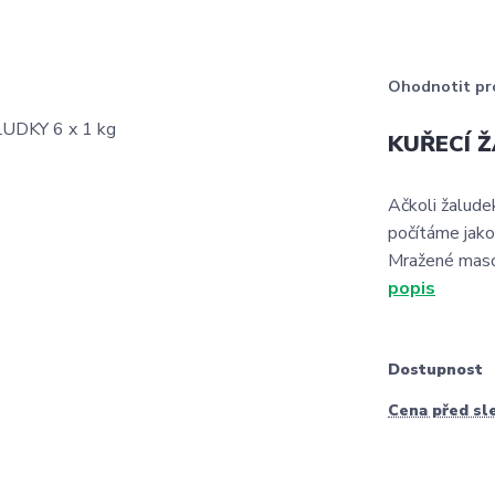
Ohodnotit pr
KUŘECÍ Ž
Ačkoli žaludek
počítáme jako
Mražené maso 
popis
Dostupnost
Cena před sl