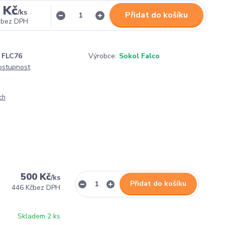
 Kč
/
ks
Přidat do košíku
bez DPH
FLC76
Výrobce:
Sokol Falco
dostupnost
ch
500 Kč
/
ks
Přidat do košíku
446 Kč
bez DPH
Skladem 2 ks