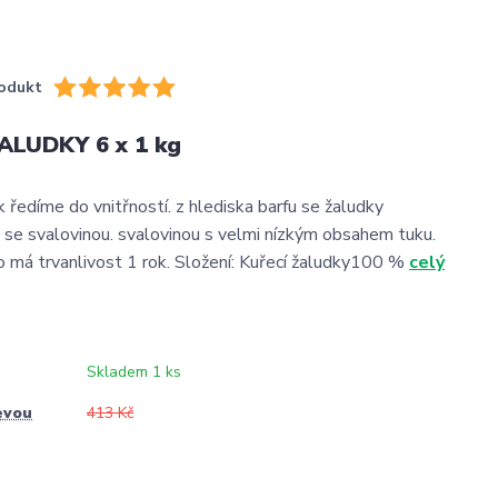
odukt
ALUDKY 6 x 1 kg
 ředíme do vnitřností. z hlediska barfu se žaludky
 se svalovinou. svalovinou s velmi nízkým obsahem tuku.
má trvanlivost 1 rok. Složení: Kuřecí žaludky100 %
celý
Skladem 1 ks
evou
413 Kč