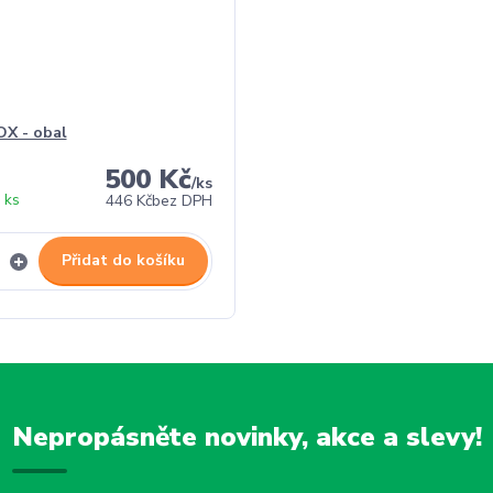
X - obal
500 Kč
/
ks
 ks
446 Kč
bez DPH
Přidat do košíku
Nepropásněte novinky, akce a slevy!