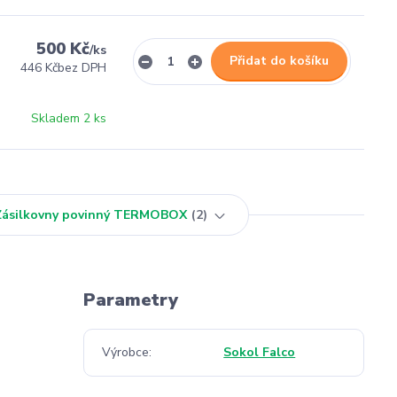
500 Kč
/
ks
Přidat do košíku
446 Kč
bez DPH
Skladem 2 ks
 Zásilkovny povinný TERMOBOX
2
Parametry
Výrobce
Sokol Falco