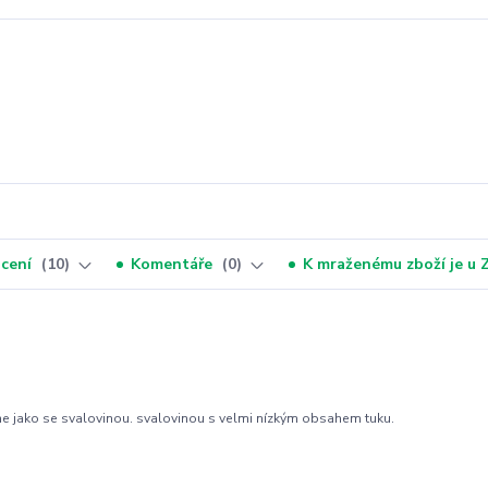
cení
10
Komentáře
0
K mraženému zboží je u
áme jako se svalovinou. svalovinou s velmi nízkým obsahem tuku.