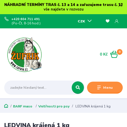
NÁHRADNÍ TERMÍNY TRAS č. 13 a 14 a zařazujeme trasu č. 12
vše najdete v rozvozu
+420 604 711 491
CZK
(Po-Čt, 8-16 hod.)
0
0 Kč
Menu
BARF maso
Vnitřnosti pro psy
LEDVINA krájená 1 kg
LEDVINA krájená 1 kg