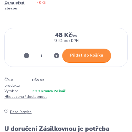
Cena před
48 Kč
slevou
48 Kč
/
ks
43 Kč
bez DPH
Přidat do košíku
Číslo
PŠV49
produktu:
Výrobce:
ZOO krmiva Pošvář
Hlídat cenu / dostupnost
Do oblíbených
U doručení Zásilkovnou je potřeba