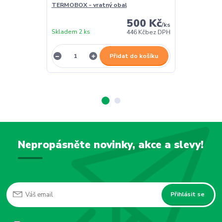
TERMOBOX - vratný obal
TERMOBOX - 
500 Kč
/
ks
Skladem 2 ks
Skladem 2 ks
446 Kč
bez DPH
Přidat do košíku
Nepropásněte novinky, akce a slevy!
Přihlásit se