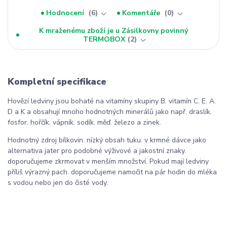
Hodnocení
6
Komentáře
0
K mraženému zboží je u Zásilkovny povinný
TERMOBOX
2
Kompletní specifikace
Hovězí ledviny jsou bohaté na vitamíny skupiny B. vitamín C. E. A.
D a K a obsahují mnoho hodnotných minerálů jako např. draslík.
fosfor. hořčík. vápník. sodík. měď. železo a zinek.
Hodnotný zdroj bílkovin. nízký obsah tuku. v krmné dávce jako
alternativa jater pro podobné výživové a jakostní znaky.
doporučujeme zkrmovat v menším množství. Pokud mají ledviny
příliš výrazný pach. doporučujeme namočit na pár hodin do mléka
s vodou nebo jen do čisté vody.