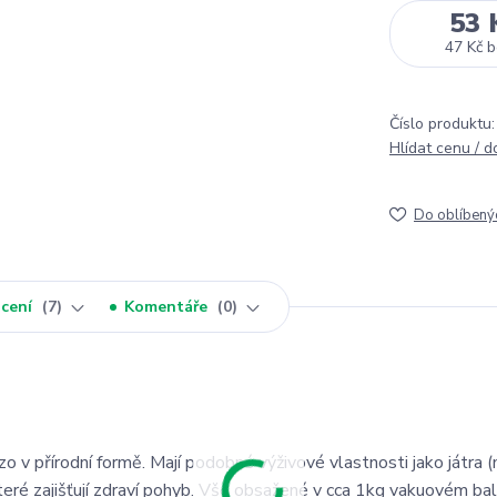
53 
47 Kč
b
Číslo produktu:
Hlídat cenu / 
Do oblíbený
cení
7
Komentáře
0
o v přírodní formě. Mají podobné výživové vlastnosti jako játra (
teré zajišťují zdraví pohyb. Vše obsažené v cca 1kg vakuovém bal