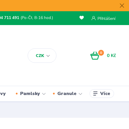
04 711 491
(Po-Čt, 8-16 hod.)
Přihlášení
0
0 Kč
CZK
Více
rvy
Pamlsky
Granule