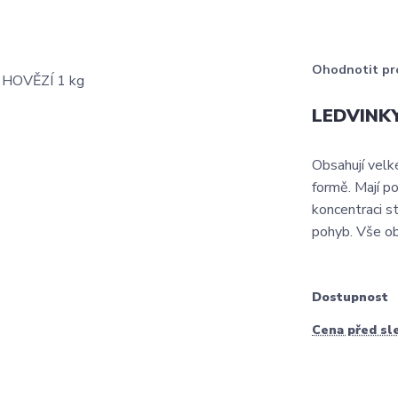
Ohodnotit pr
LEDVINKY
Obsahují velké
formě. Mají p
koncentraci st
pohyb. Vše o
Dostupnost
Cena před sl