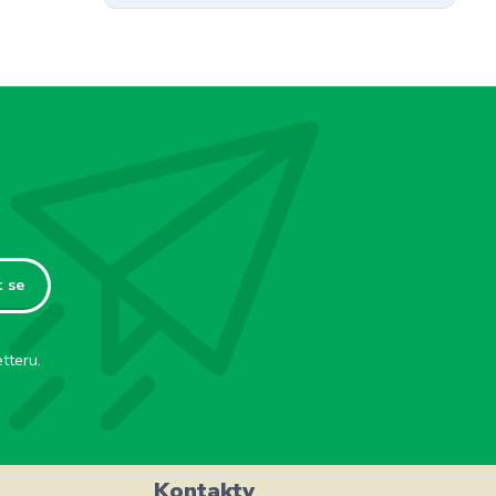
t se
tteru.
Kontakty