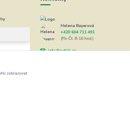
ahy
Helena Bayerová
+420 604 711 491
(Po-Čt, 8-16 hod.)
info@zufrik.cz
hli zobrazovat
Vytvořeno na
Eshop-rychle.cz