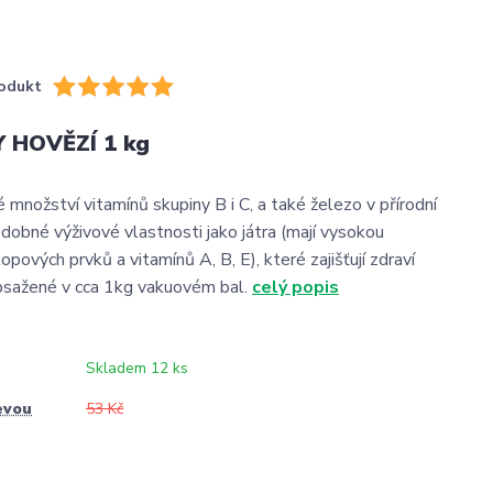
odukt
 HOVĚZÍ 1 kg
 množství vitamínů skupiny B i C, a také železo v přírodní
odobné výživové vlastnosti jako játra (mají vysokou
opových prvků a vitamínů A, B, E), které zajišťují zdraví
bsažené v cca 1kg vakuovém bal.
celý popis
Skladem 12 ks
evou
53 Kč