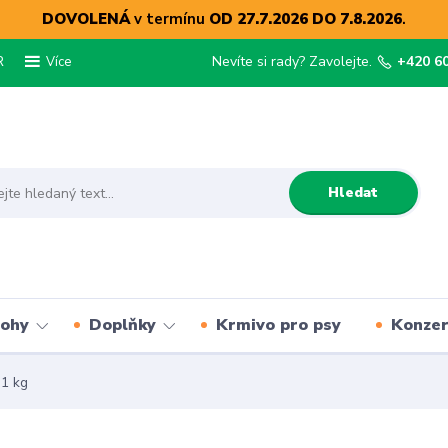
DOVOLENÁ
v termínu
OD 27.7.2026 DO 7.8.2026
.
R
Nevíte si rady? Zavolejte.
+420 6
Více
Hledat
lohy
Doplňky
Krmivo pro psy
Konze
1 kg