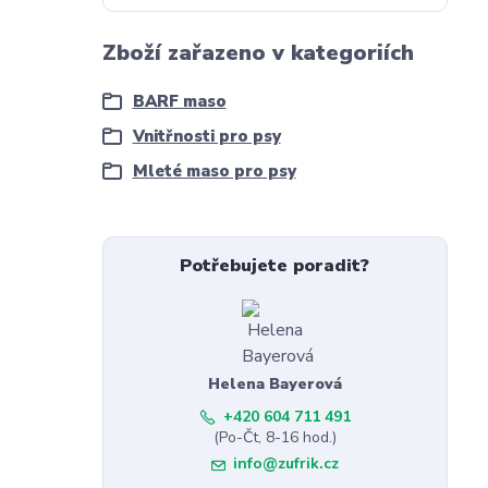
Zboží zařazeno v kategoriích
BARF maso
Vnitřnosti pro psy
Mleté maso pro psy
Potřebujete poradit?
Helena Bayerová
+420 604 711 491
(Po-Čt, 8-16 hod.)
info@zufrik.cz