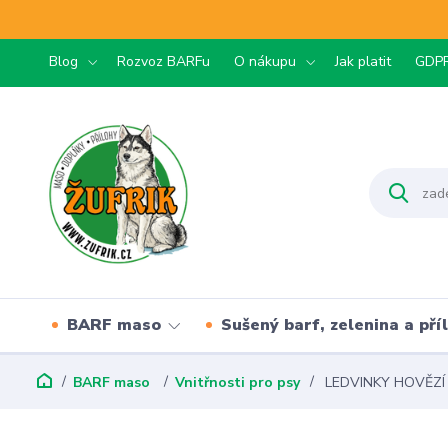
Blog
Rozvoz BARFu
O nákupu
Jak platit
GDP
BARF maso
Sušený barf, zelenina a pří
BARF maso
Vnitřnosti pro psy
LEDVINKY HOVĚZÍ 