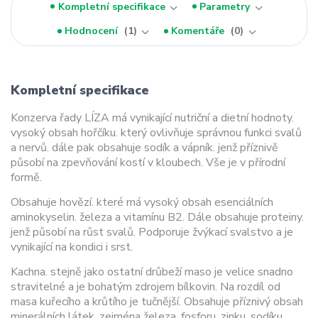
Kompletní specifikace
Parametry
Hodnocení
1
Komentáře
0
Kompletní specifikace
Konzerva řady LÍZA má vynikající nutriční a dietní hodnoty.
vysoký obsah hořčíku. který ovlivňuje správnou funkci svalů
a nervů. dále pak obsahuje sodík a vápník. jenž příznivě
působí na zpevňování kostí v kloubech. Vše je v přírodní
formě.
Obsahuje hovězí. které má vysoký obsah esenciálních
aminokyselin. železa a vitamínu B2. Dále obsahuje proteiny.
jenž působí na růst svalů. Podporuje žvýkací svalstvo a je
vynikající na kondici i srst.
Kachna. stejně jako ostatní drůbeží maso je velice snadno
stravitelné a je bohatým zdrojem bílkovin. Na rozdíl od
masa kuřecího a krůtího je tučnější. Obsahuje příznivý obsah
minerálních látek. zejména železa. fosforu. zinku. sodíku.