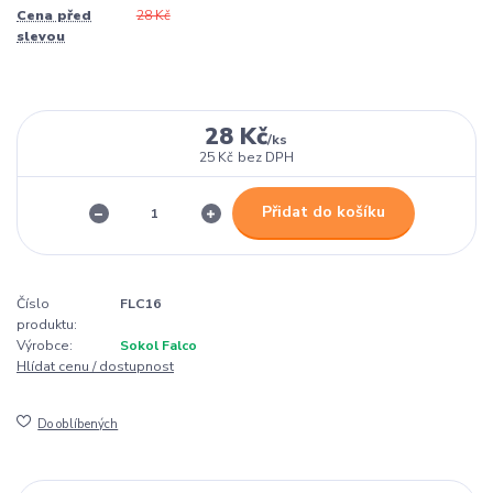
Cena před
28 Kč
slevou
28 Kč
/
ks
25 Kč
bez DPH
Přidat do košíku
Číslo
FLC16
produktu:
Výrobce:
Sokol Falco
Hlídat cenu / dostupnost
Do oblíbených