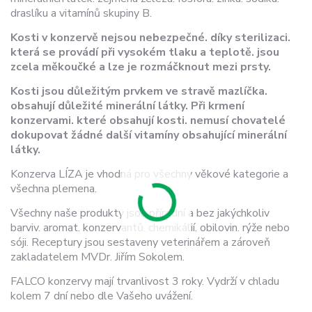
draslíku a vitamínů skupiny B.
Kosti v konzervě nejsou nebezpečné. díky sterilizaci.
která se provádí při vysokém tlaku a teplotě. jsou
zcela měkoučké a lze je rozmáčknout mezi prsty.
Kosti jsou důležitým prvkem ve stravě mazlíčka.
obsahují důležité minerální látky. Při krmení
konzervami. které obsahují kosti. nemusí chovatelé
dokupovat žádné další vitamíny obsahující minerální
látky.
Konzerva LÍZA je vhodná pro všechny věkové kategorie a
všechna plemena.
Všechny naše produkty jsou přírodní a bez jakýchkoliv
barviv. aromat. konzervantů. chemikálií. obilovin. rýže nebo
sóji. Receptury jsou sestaveny veterinářem a zároveň
zakladatelem MVDr. Jiřím Sokolem.
FALCO konzervy mají trvanlivost 3 roky. Vydrží v chladu
kolem 7 dní nebo dle Vašeho uvážení.