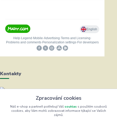
Kontakty
Helena Bayerová
Zpracování cookies
+420 604 711 491
(Po-Čt, 8-16 hod.)
Náš e-shop a partneři potřebují Váš
souhlas
s použitím souborů
cookies, aby Vám mohli zobrazovat informace týkající se Vašich
zájmů.
info@zufrik.cz