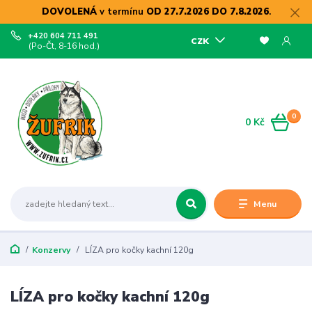
DOVOLENÁ
v termínu
OD 27.7.2026 DO 7.8.2026
.
+420 604 711 491
CZK
(Po-Čt, 8-16 hod.)
0
0 Kč
Menu
Konzervy
LÍZA pro kočky kachní 120g
LÍZA pro kočky kachní 120g