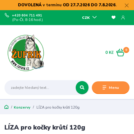
DOVOLENÁ
v termínu
OD 27.7.2026 DO 7.8.2026
.
+420 604 711 491
CZK
(Po-Čt, 8-16 hod.)
0
0 Kč
Menu
Konzervy
LÍZA pro kočky krůtí 120g
LÍZA pro kočky krůtí 120g