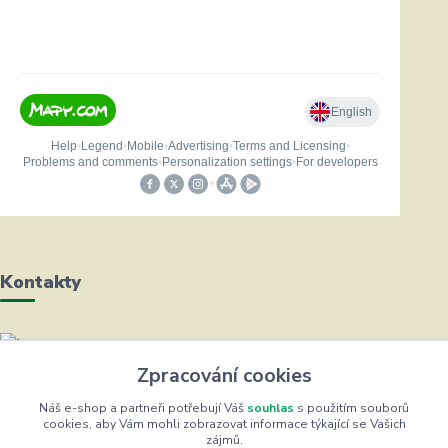
Kontakty
Helena Bayerová
Zpracování cookies
+420 604 711 491
(Po-Čt, 8-16 hod.)
Náš e-shop a partneři potřebují Váš
souhlas
s použitím souborů
cookies, aby Vám mohli zobrazovat informace týkající se Vašich
zájmů.
info@zufrik.cz