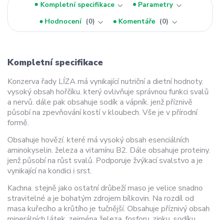
Kompletní specifikace
Parametry
Hodnocení
0
Komentáře
0
Kompletní specifikace
Konzerva řady LÍZA má vynikající nutriční a dietní hodnoty.
vysoký obsah hořčíku. který ovlivňuje správnou funkci svalů
a nervů. dále pak obsahuje sodík a vápník. jenž příznivě
působí na zpevňování kostí v kloubech. Vše je v přírodní
formě.
Obsahuje hovězí. které má vysoký obsah esenciálních
aminokyselin. železa a vitamínu B2. Dále obsahuje proteiny.
jenž působí na růst svalů. Podporuje žvýkací svalstvo a je
vynikající na kondici i srst.
Kachna. stejně jako ostatní drůbeží maso je velice snadno
stravitelné a je bohatým zdrojem bílkovin. Na rozdíl od
masa kuřecího a krůtího je tučnější. Obsahuje příznivý obsah
minerálních látek. zejména železa. fosforu. zinku. sodíku.