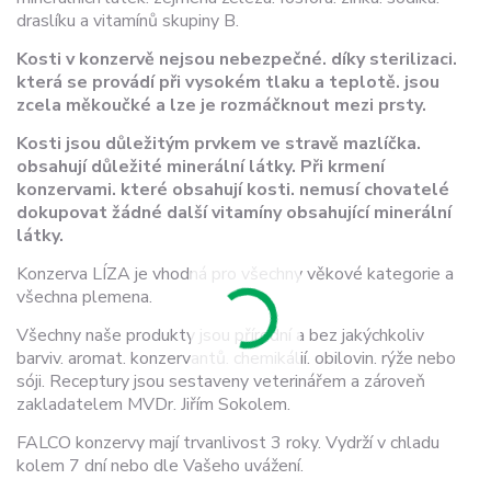
draslíku a vitamínů skupiny B.
Kosti v konzervě nejsou nebezpečné. díky sterilizaci.
která se provádí při vysokém tlaku a teplotě. jsou
zcela měkoučké a lze je rozmáčknout mezi prsty.
Kosti jsou důležitým prvkem ve stravě mazlíčka.
obsahují důležité minerální látky. Při krmení
konzervami. které obsahují kosti. nemusí chovatelé
dokupovat žádné další vitamíny obsahující minerální
látky.
Konzerva LÍZA je vhodná pro všechny věkové kategorie a
všechna plemena.
Všechny naše produkty jsou přírodní a bez jakýchkoliv
barviv. aromat. konzervantů. chemikálií. obilovin. rýže nebo
sóji. Receptury jsou sestaveny veterinářem a zároveň
zakladatelem MVDr. Jiřím Sokolem.
FALCO konzervy mají trvanlivost 3 roky. Vydrží v chladu
kolem 7 dní nebo dle Vašeho uvážení.