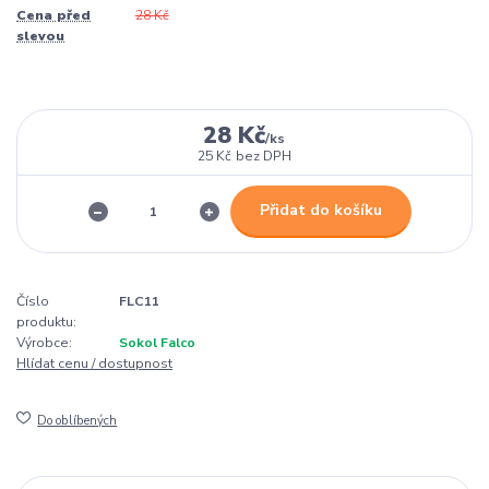
Cena před
28 Kč
slevou
28 Kč
/
ks
25 Kč
bez DPH
Přidat do košíku
Číslo
FLC11
produktu:
Výrobce:
Sokol Falco
Hlídat cenu / dostupnost
Do oblíbených