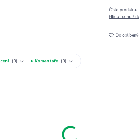
Číslo produktu:
Hlídat cenu / 
Do oblíbený
cení
0
Komentáře
0