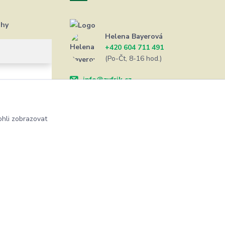
ahy
Helena Bayerová
+420 604 711 491
(Po-Čt, 8-16 hod.)
info@zufrik.cz
hli zobrazovat
Vytvořeno na
Eshop-rychle.cz