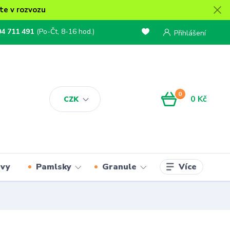
te v rozvozu
04 711 491
(Po-Čt, 8-16 hod.)
Přihlášení
0
0 Kč
CZK
Více
rvy
Pamlsky
Granule