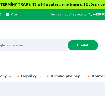
ERMÍNY TRAS č. 13 a 14 a zařazujeme trasu č. 12
vše najde
R
Nevíte si rady? Zavolejte.
+420 6
Více
Hledat
lohy
Doplňky
Krmivo pro psy
Konze