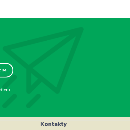
t se
tteru.
Kontakty