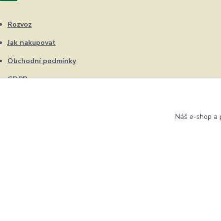
Rozvoz
Jak nakupovat
Obchodní podmínky
GDPR
Kontakty
Náš e-shop a p
Eshop ŽUFRIK.cz © Copyright 2012 - 2026