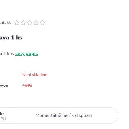
odukt
ava 1 ks
sa 1 kus
celý popis
Není skladem
evou
40 Kč
/
ks
Momentálně není k dispozici
DPH