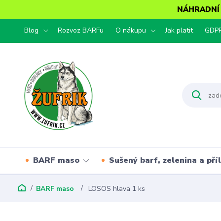
NÁHRADNÍ T
Blog
Rozvoz BARFu
O nákupu
Jak platit
GDP
BARF maso
Sušený barf, zelenina a pří
BARF maso
LOSOS hlava 1 ks