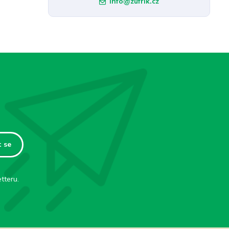
info@zufrik.cz
t se
tteru.