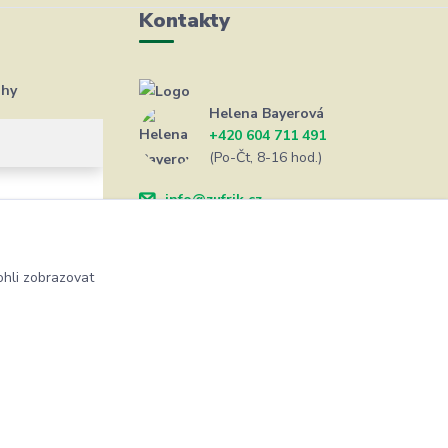
Kontakty
ahy
Helena Bayerová
+420 604 711 491
(Po-Čt, 8-16 hod.)
info@zufrik.cz
hli zobrazovat