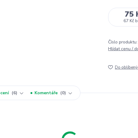
75 
67 Kč
b
Číslo produktu:
Hlídat cenu / 
Do oblíbený
cení
6
Komentáře
0