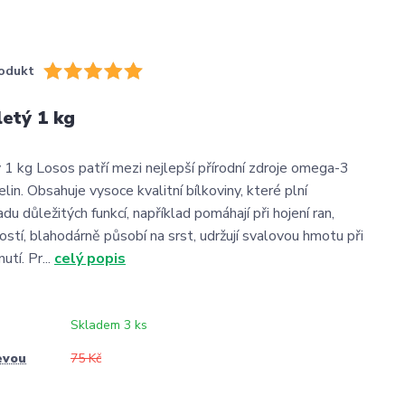
odukt
etý 1 kg
 kg Losos patří mezi nejlepší přírodní zdroje omega-3
in. Obsahuje vysoce kvalitní bílkoviny, které plní
du důležitých funkcí, například pomáhají při hojení ran,
kostí, blahodárně působí na srst, udržují svalovou hmotu při
utí. Pr...
celý popis
Skladem 3 ks
evou
75 Kč