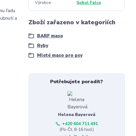
Výrobce
Sokol Falco
smu řadu
hubnutí a
Zboží zařazeno v kategoriích
BARF maso
Ryby
Mleté maso pro psy
Potřebujete poradit?
Helena Bayerová
+420 604 711 491
(Po-Čt, 8-16 hod.)