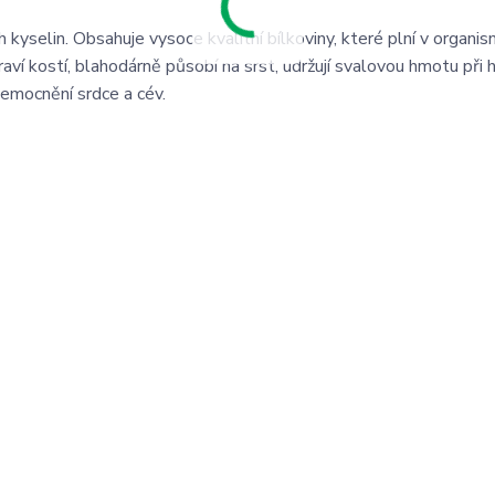
kyselin. Obsahuje vysoce kvalitní bílkoviny, které plní v organi
zdraví kostí, blahodárně působí na srst, udržují svalovou hmotu při 
nemocnění srdce a cév.