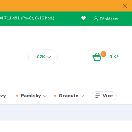
04 711 491
(Po-Čt, 8-16 hod.)
Přihlášení
0
0 Kč
CZK
Více
rvy
Pamlsky
Granule