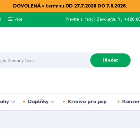
DOVOLENÁ
v termínu
OD 27.7.2026 DO 7.8.2026
.
R
Nevíte si rady? Zavolejte.
+420 6
Více
Hledat
lohy
Doplňky
Krmivo pro psy
Konze