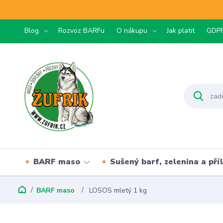
Blog
Rozvoz BARFu
O nákupu
Jak platit
GDP
BARF maso
Sušený barf, zelenina a pří
BARF maso
LOSOS mletý 1 kg