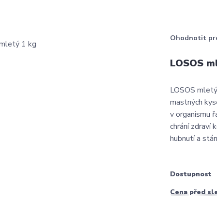
Ohodnotit pr
LOSOS ml
LOSOS mletý 1
mastných kysel
v organismu řa
chrání zdraví 
hubnutí a stárn
Dostupnost
Cena před sl