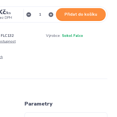
Kč
/
ks
Přidat do košíku
ez DPH
FLC132
Výrobce:
Sokol Falco
dostupnost
ch
Parametry