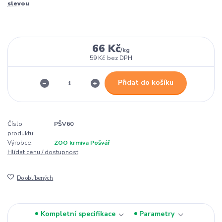
slevou
66 Kč
/
kg
59 Kč
bez DPH
Přidat do košíku
Číslo
PŠV60
produktu:
Výrobce:
ZOO krmiva Pošvář
Hlídat cenu / dostupnost
Do oblíbených
Kompletní specifikace
Parametry