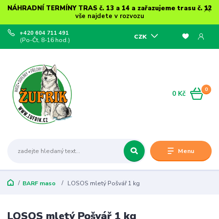
NÁHRADNÍ TERMÍNY TRAS č. 13 a 14 a zařazujeme trasu č. 12
vše najdete v rozvozu
+420 604 711 491
CZK
(Po-Čt, 8-16 hod.)
0
0 Kč
Menu
BARF maso
LOSOS mletý Pošvář 1 kg
LOSOS mletý Pošvář 1 kg