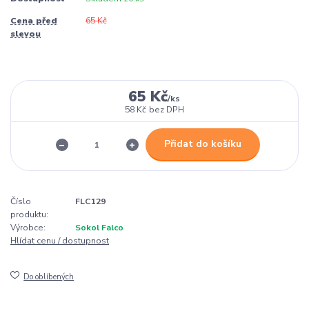
Cena před
65 Kč
slevou
65 Kč
/
ks
58 Kč
bez DPH
Přidat do košíku
Číslo
FLC129
produktu:
Výrobce:
Sokol Falco
Hlídat cenu / dostupnost
Do oblíbených