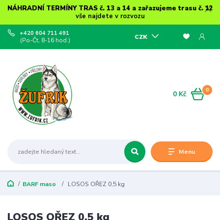
NÁHRADNÍ TERMÍNY TRAS č. 13 a 14 a zařazujeme trasu č. 12
vše najdete v rozvozu
+420 604 711 491
CZK
(Po-Čt, 8-16 hod.)
0
0 Kč
Menu
BARF maso
LOSOS OŘEZ 0,5 kg
LOSOS OŘEZ 0,5 kg