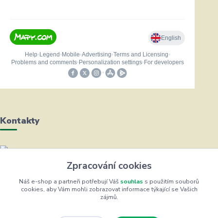
Kontakty
Helena Bayerová
Zpracování cookies
+420 604 711 491
(Po-Čt, 8-16 hod.)
Náš e-shop a partneři potřebují Váš
souhlas
s použitím souborů
cookies, aby Vám mohli zobrazovat informace týkající se Vašich
zájmů.
info@zufrik.cz