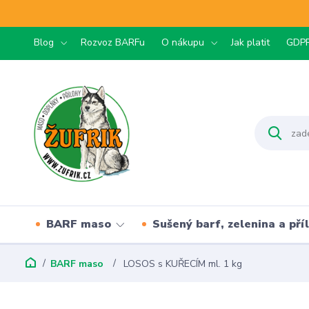
Blog
Rozvoz BARFu
O nákupu
Jak platit
GDP
BARF maso
Sušený barf, zelenina a pří
BARF maso
LOSOS s KUŘECÍM ml. 1 kg