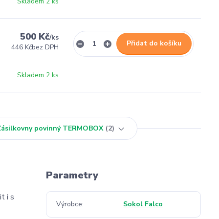
Skladem 2 ks
500 Kč
/
ks
Přidat do košíku
446 Kč
bez DPH
Skladem 2 ks
 Zásilkovny povinný TERMOBOX
2
Parametry
t i s
Výrobce
Sokol Falco