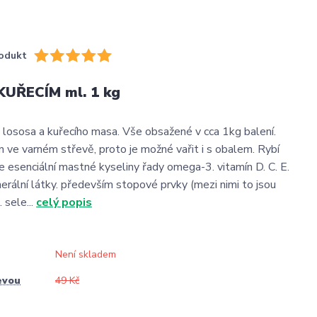
odukt
KUŘECÍM ml. 1 kg
lososa a kuřecího masa. Vše obsažené v cca 1kg balení.
n ve varném střevě, proto je možné vařit i s obalem. Rybí
 esenciální mastné kyseliny řady omega-3. vitamín D. C. E.
erální látky. především stopové prvky (mezi nimi to jsou
 sele...
celý popis
Není skladem
evou
49 Kč