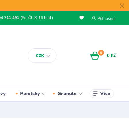
04 711 491
(Po-Čt, 8-16 hod.)
Přihlášení
0
0 Kč
CZK
Více
rvy
Pamlsky
Granule