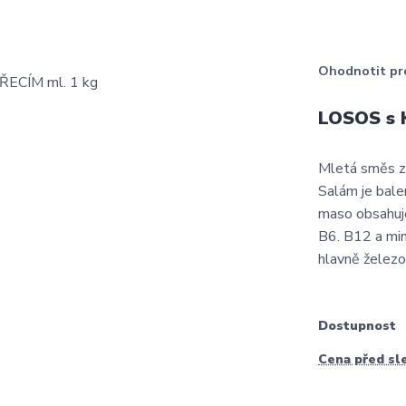
Ohodnotit pr
LOSOS s 
Mletá směs z 
Salám je bale
maso obsahuje
B6. B12 a min
hlavně železo.
Dostupnost
Cena před sl