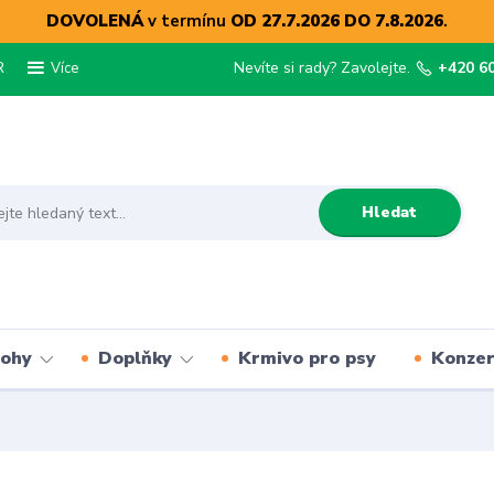
DOVOLENÁ
v termínu
OD 27.7.2026 DO 7.8.2026
.
R
Nevíte si rady? Zavolejte.
+420 6
Více
Hledat
lohy
Doplňky
Krmivo pro psy
Konze