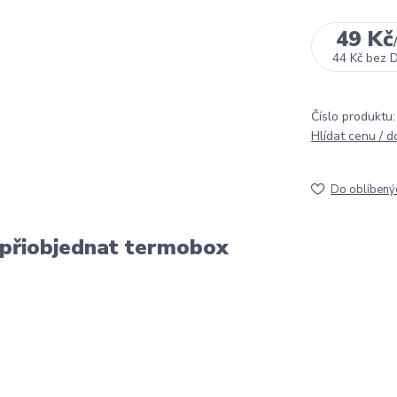
49 Kč
44 Kč
bez 
Číslo produktu:
Hlídat cenu / 
Do oblíbený
 přiobjednat termobox