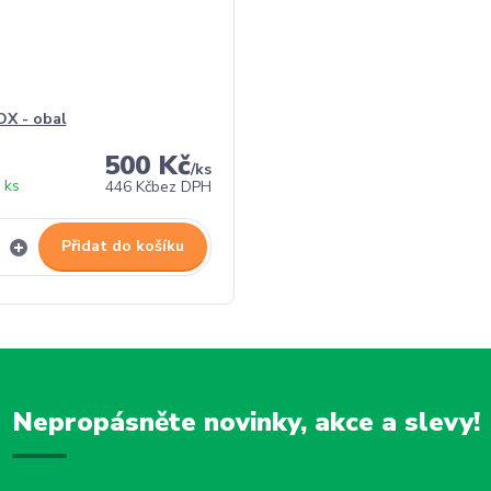
X - obal
500 Kč
/
ks
 ks
446 Kč
bez DPH
Přidat do košíku
Nepropásněte novinky, akce a slevy!