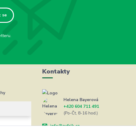
t se
tteru.
Kontakty
ahy
Helena Bayerová
+420 604 711 491
(Po-Čt, 8-16 hod.)
info@zufrik.cz