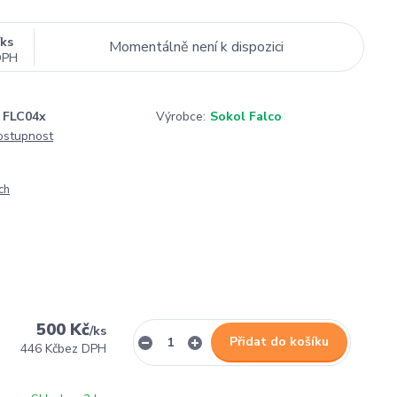
/
ks
Momentálně není k dispozici
DPH
FLC04x
Výrobce:
Sokol Falco
dostupnost
ch
500 Kč
/
ks
Přidat do košíku
446 Kč
bez DPH