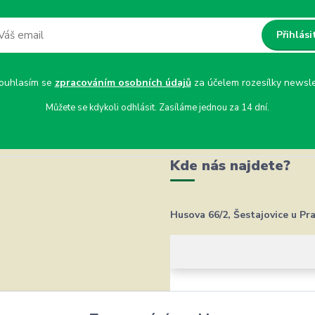
Přihlási
uhlasím se
zpracováním osobních údajů
za účelem rozesílky newsle
Můžete se kdykoli odhlásit. Zasíláme jednou za 14 dní.
Kde nás najdete?
Husova 66/2, Šestajovice u Pr