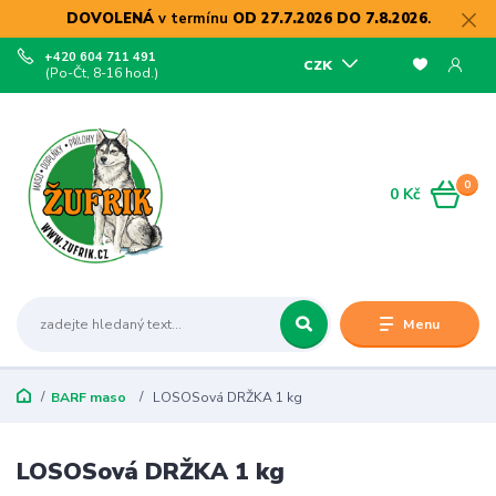
DOVOLENÁ
v termínu
OD 27.7.2026 DO 7.8.2026
.
+420 604 711 491
CZK
(Po-Čt, 8-16 hod.)
0
0 Kč
Menu
BARF maso
LOSOSová DRŽKA 1 kg
LOSOSová DRŽKA 1 kg