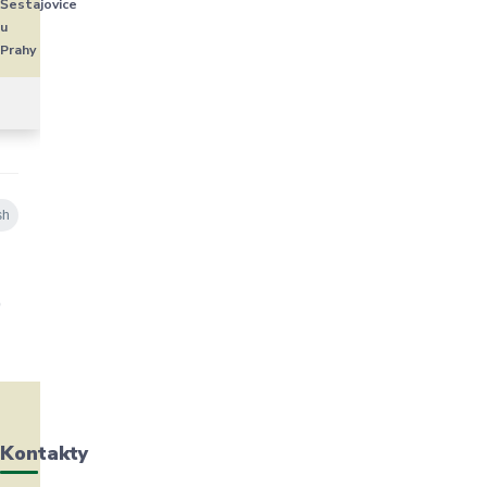
Šestajovice
u
Prahy
Kontakty