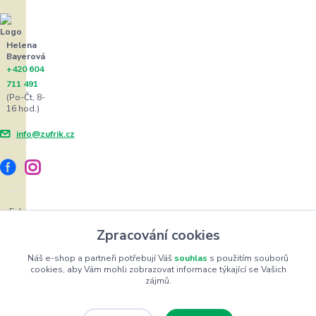
Helena
Bayerová
+420 604
711 491
(Po-Čt, 8-
16 hod.)
info@zufrik.cz
Eshop
ŽUFRIK.cz
Zpracování cookies
©
Copyright
Náš e-shop a partneři potřebují Váš
souhlas
s použitím souborů
cookies, aby Vám mohli zobrazovat informace týkající se Vašich
2012
zájmů.
-
2026
Vytvořeno