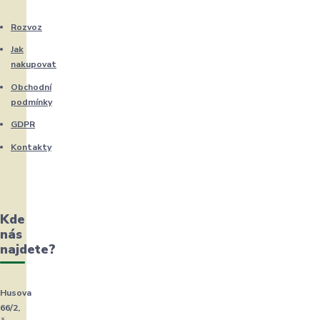
Rozvoz
Jak
nakupovat
Obchodní
podmínky
GDPR
Kontakty
Kde
nás
najdete?
Husova
66/2,