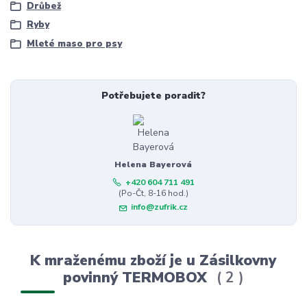
Drůbež
Ryby
Mleté maso pro psy
Potřebujete poradit?
Helena Bayerová
+420 604 711 491
(Po-Čt, 8-16 hod.)
info@zufrik.cz
K mraženému zboží je u Zásilkovny
povinný TERMOBOX
2