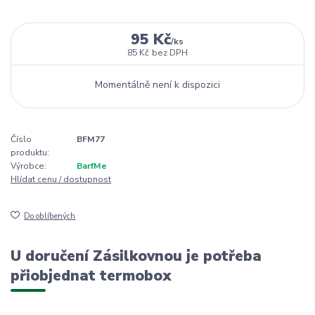
95 Kč
/
ks
85 Kč
bez DPH
Momentálně není k dispozici
Číslo
BFM77
produktu:
Výrobce:
BarfMe
Hlídat cenu / dostupnost
Do oblíbených
U doručení Zásilkovnou je potřeba
přiobjednat termobox