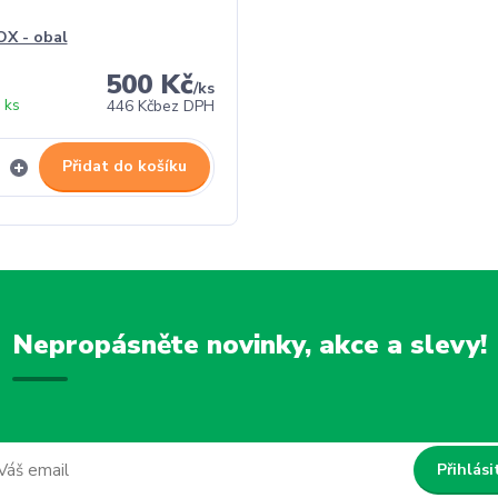
X - obal
500 Kč
/
ks
 ks
446 Kč
bez DPH
Přidat do košíku
Nepropásněte novinky, akce a slevy!
Přihlási