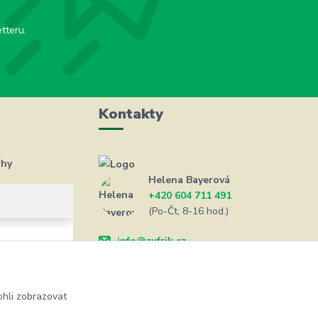
tteru.
Kontakty
ahy
Helena Bayerová
+420 604 711 491
(Po-Čt, 8-16 hod.)
info@zufrik.cz
hli zobrazovat