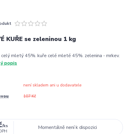
odukt
 KUŘE se zeleninou 1 kg
s celý mletý 45%. kuře celé mleté 45%. zelenina - mrkev.
lý popis
není skladem ani u dodavatele
evou
107 Kč
č
/
ks
Momentálně není k dispozici
DPH