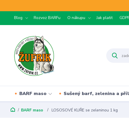
Blog
Rozvoz BARFu
O nákupu
Jak platit
GDP
BARF maso
Sušený barf, zelenina a pří
BARF maso
LOSOSOVÉ KUŘE se zeleninou 1 kg