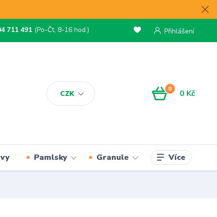
04 711 491
(Po-Čt, 8-16 hod.)
Přihlášení
0
0 Kč
CZK
Více
rvy
Pamlsky
Granule