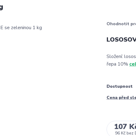
g
Ohodnotit pr
LOSOSOVÉ
Složení: loso
řepa 10%
ce
Dostupnost
Cena před sl
107 K
96 Kč
bez 