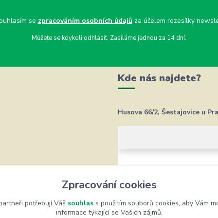
uhlasím se
zpracováním osobních údajů
za účelem rozesílky newsle
Můžete se kdykoli odhlásit. Zasíláme jednou za 14 dní.
Kde nás najdete?
Husova 66/2, Šestajovice u Pr
Zpracování cookies
artneři potřebují Váš
souhlas
s použitím souborů cookies, aby Vám mo
informace týkající se Vašich zájmů.