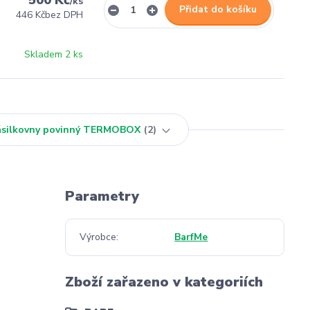
500 Kč
/
ks
Přidat do košíku
446 Kč
bez DPH
Skladem 2 ks
Zásilkovny povinný TERMOBOX
2
Parametry
Výrobce
BarfMe
Zboží zařazeno v kategoriích