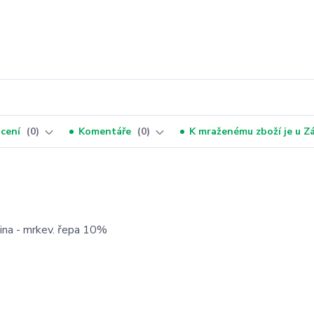
cení
0
Komentáře
0
K mraženému zboží je u 
ina - mrkev. řepa 10%