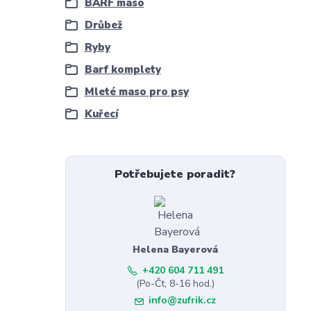
BARF maso
Drůbež
Ryby
Barf komplety
Mleté maso pro psy
Kuřecí
Potřebujete poradit?
Helena Bayerová
+420 604 711 491
(Po-Čt, 8-16 hod.)
info@zufrik.cz