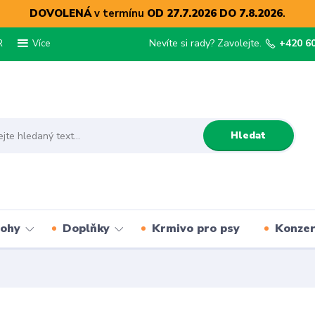
DOVOLENÁ
v termínu
OD 27.7.2026 DO 7.8.2026
.
R
Nevíte si rady? Zavolejte.
+420 6
Více
Hledat
lohy
Doplňky
Krmivo pro psy
Konze