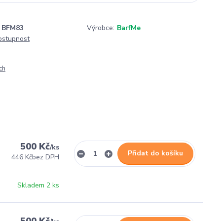
BFM83
Výrobce:
BarfMe
dostupnost
ch
500 Kč
/
ks
Přidat do košíku
446 Kč
bez DPH
Skladem 2 ks