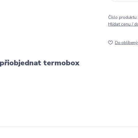
Číslo produktu:
Hlídat cenu / 
Do oblíbený
 přiobjednat termobox