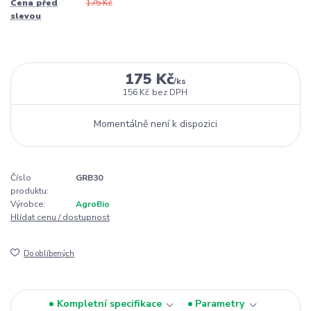
Cena před
175 Kč
slevou
175 Kč
/
ks
156 Kč
bez DPH
Momentálně není k dispozici
Číslo
GRB30
produktu:
Výrobce:
AgroBio
Hlídat cenu / dostupnost
Do oblíbených
Kompletní specifikace
Parametry