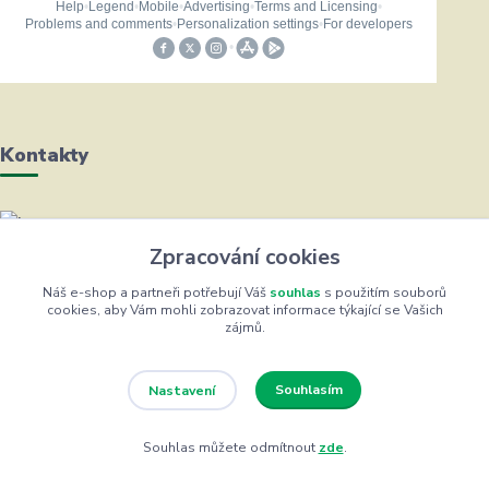
Kontakty
Helena Bayerová
Zpracování cookies
+420 604 711 491
(Po-Čt, 8-16 hod.)
Náš e-shop a partneři potřebují Váš
souhlas
s použitím souborů
cookies, aby Vám mohli zobrazovat informace týkající se Vašich
zájmů.
info@zufrik.cz
Souhlasím
Nastavení
Souhlas můžete odmítnout
zde
.
Eshop ŽUFRIK.cz © Copyright 2012 - 2026
Vytvořeno na
Eshop-rychle.cz