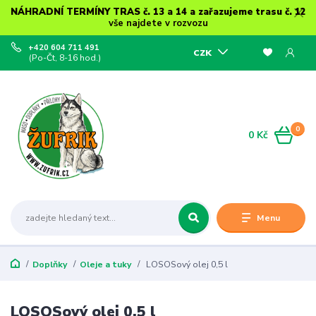
NÁHRADNÍ TERMÍNY TRAS č. 13 a 14 a zařazujeme trasu č. 12
vše najdete v rozvozu
+420 604 711 491
CZK
(Po-Čt, 8-16 hod.)
0
0 Kč
Menu
Doplňky
Oleje a tuky
LOSOSový olej 0,5 l
LOSOSový olej 0,5 l