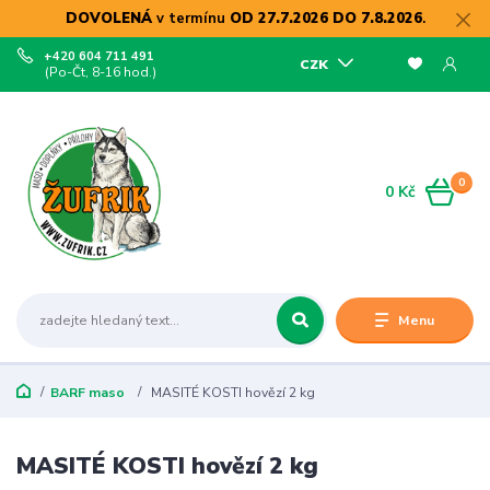
DOVOLENÁ
v termínu
OD 27.7.2026 DO 7.8.2026
.
+420 604 711 491
CZK
(Po-Čt, 8-16 hod.)
0
0 Kč
Menu
BARF maso
MASITÉ KOSTI hovězí 2 kg
MASITÉ KOSTI hovězí 2 kg