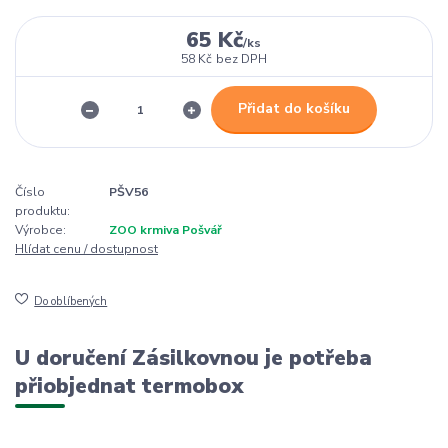
65 Kč
/
ks
58 Kč
bez DPH
Přidat do košíku
Číslo
PŠV56
produktu:
Výrobce:
ZOO krmiva Pošvář
Hlídat cenu / dostupnost
Do oblíbených
U doručení Zásilkovnou je potřeba
přiobjednat termobox