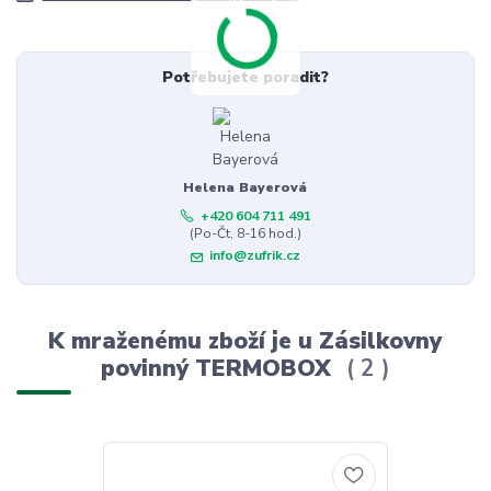
Potřebujete poradit?
Helena Bayerová
+420 604 711 491
(Po-Čt, 8-16 hod.)
info@zufrik.cz
K mraženému zboží je u Zásilkovny
povinný TERMOBOX
2