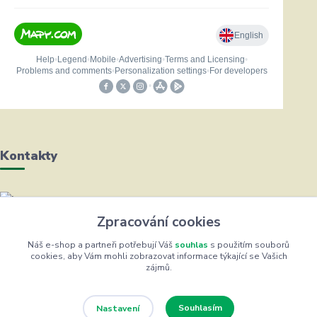
Kontakty
Helena Bayerová
Zpracování cookies
+420 604 711 491
(Po-Čt, 8-16 hod.)
Náš e-shop a partneři potřebují Váš
souhlas
s použitím souborů
cookies, aby Vám mohli zobrazovat informace týkající se Vašich
zájmů.
info@zufrik.cz
Souhlasím
Nastavení