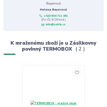
Helena Bayerová
+420 604 711 491
(Po-Čt, 8-16 hod.)
info@zufrik.cz
K mraženému zboží je u Zásilkovny
povinný TERMOBOX
2