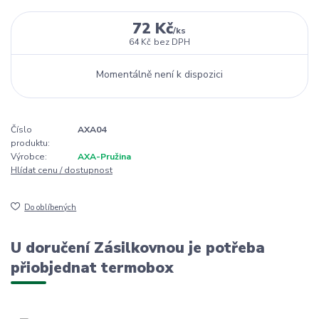
72 Kč
/
ks
64 Kč
bez DPH
Momentálně není k dispozici
Číslo
AXA04
produktu:
Výrobce:
AXA-Pružina
Hlídat cenu / dostupnost
Do oblíbených
U doručení Zásilkovnou je potřeba
přiobjednat termobox