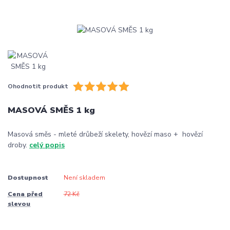
Ohodnotit produkt
MASOVÁ SMĚS 1 kg
Masová směs - mleté drůbeží skelety, hovězí maso + hovězí
droby.
celý popis
Dostupnost
Není skladem
Cena před
72 Kč
slevou