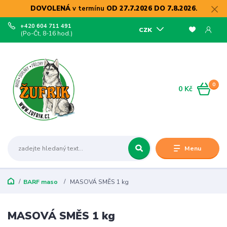
DOVOLENÁ
v termínu
OD 27.7.2026 DO 7.8.2026
.
+420 604 711 491
CZK
(Po-Čt, 8-16 hod.)
0
0 Kč
Menu
BARF maso
MASOVÁ SMĚS 1 kg
MASOVÁ SMĚS 1 kg