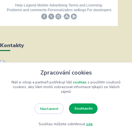
Kontakty
Helena Bayerová
Zpracování cookies
+420 604 711 491
(Po-Čt, 8-16 hod.)
Náš e-shop a partneři potřebují Váš
souhlas
s použitím souborů
cookies, aby Vám mohli zobrazovat informace týkající se Vašich
zájmů.
info@zufrik.cz
Souhlasím
Nastavení
Souhlas můžete odmítnout
zde
.
Eshop ŽUFRIK.cz © Copyright 2012 - 2026
Vytvořeno na
Eshop-rychle.cz