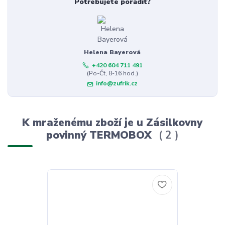
Potřebujete poradit?
Helena Bayerová
+420 604 711 491
(Po-Čt, 8-16 hod.)
info@zufrik.cz
K mraženému zboží je u Zásilkovny
povinný TERMOBOX
2