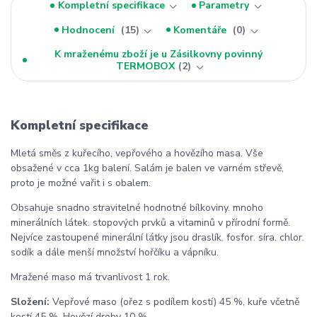
Kompletní specifikace
Parametry
Hodnocení
15
Komentáře
0
K mraženému zboží je u Zásilkovny povinný
TERMOBOX
2
Kompletní specifikace
Mletá směs z kuřecího, vepřového a hovězího masa. Vše
obsažené v cca 1kg balení. Salám je balen ve varném střevě,
proto je možné vařit i s obalem.
Obsahuje snadno stravitelné hodnotné bílkoviny. mnoho
minerálních látek. stopových prvků a vitaminů v přírodní formě.
Nejvíce zastoupené minerální látky jsou draslík. fosfor. síra. chlor.
sodík a dále menší množství hořčíku a vápníku.
Mražené maso má trvanlivost 1 rok.
Složení:
Vepřové maso (ořez s podílem kostí) 45 %, kuře včetně
kostí 45 %, Hovězí droby 10 %