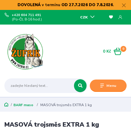
DOVOLENÁ
v termínu
OD 27.7.2026 DO 7.8.2026
.
+420 604 711 491
CZK
(Po-Čt, 8-16 hod.)
0
0 Kč
Menu
BARF maso
MASOVÁ trojsměs EXTRA 1 kg
MASOVÁ trojsměs EXTRA 1 kg