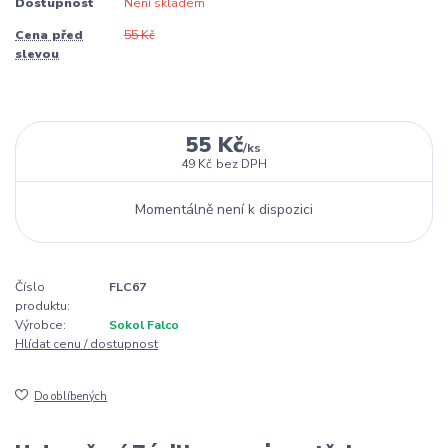
Dostupnost
Není skladem
Cena před
55 Kč
slevou
55 Kč
/
ks
49 Kč
bez DPH
Momentálně není k dispozici
Číslo
FLC67
produktu:
Výrobce:
Sokol Falco
Hlídat cenu / dostupnost
Do oblíbených