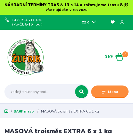
NÁHRADNÍ TERMÍNY TRAS č. 13 a 14 a zařazujeme trasu č. 12
vše najdete v rozvozu
+420 604 711 491
CZK
(Po-Čt, 8-16 hod.)
0
0 Kč
Menu
BARF maso
MASOVÁ trojsměs EXTRA 6 x 1 kg
MASOVÁ trojsměs EXTRA 6 x 1 kg