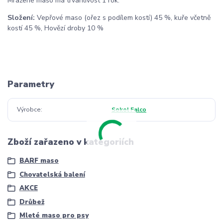
Mražené maso má trvanlivost 1 rok.
Složení:
Vepřové maso (ořez s podílem kostí) 45 %, kuře včetně
kostí 45 %, Hovězí droby 10 %
Parametry
Výrobce
Sokol Falco
Zboží zařazeno v kategoriích
BARF maso
Chovatelská balení
AKCE
Drůbež
Mleté maso pro psy