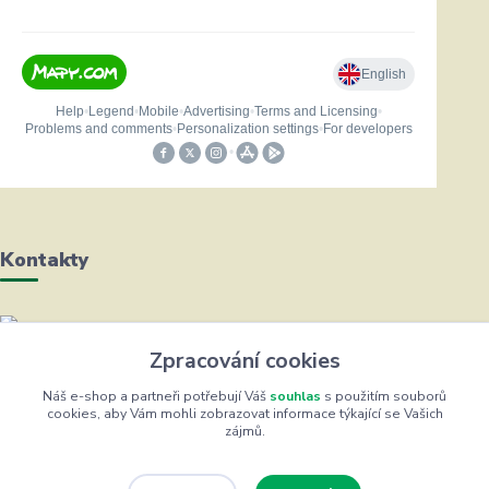
Kontakty
Helena Bayerová
Zpracování cookies
+420 604 711 491
(Po-Čt, 8-16 hod.)
Náš e-shop a partneři potřebují Váš
souhlas
s použitím souborů
cookies, aby Vám mohli zobrazovat informace týkající se Vašich
zájmů.
info@zufrik.cz