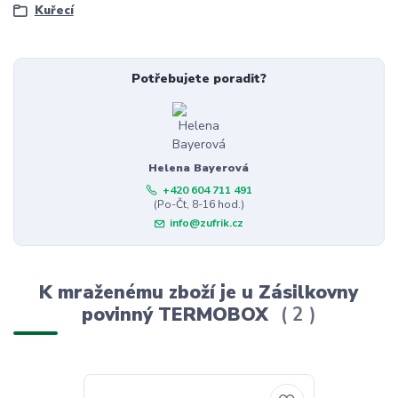
Kuřecí
Potřebujete poradit?
Helena Bayerová
+420 604 711 491
(Po-Čt, 8-16 hod.)
info@zufrik.cz
K mraženému zboží je u Zásilkovny
povinný TERMOBOX
2