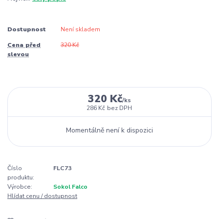
Dostupnost
Není skladem
Cena před
320 Kč
slevou
320 Kč
/
ks
286 Kč
bez DPH
Momentálně není k dispozici
Číslo
FLC73
produktu:
Výrobce:
Sokol Falco
Hlídat cenu / dostupnost