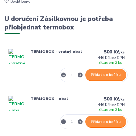
Do oblíbených
U doručení Zásilkovnou je potřeba
přiobjednat termobox
500 Kč
TERMOBOX - vratný obal
/
ks
446 Kč
bez DPH
Skladem 2 ks
Přidat do košíku
500 Kč
TERMOBOX - obal
/
ks
446 Kč
bez DPH
Skladem 2 ks
Přidat do košíku