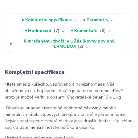
Kompletní specifikace
Parametry
Hodnocení
7
Komentáře
0
K mraženému zboží je u Zásilkovny povinný
TERMOBOX
2
Kompletní specifikace
Mletá směs z kuřecího, vepřového a hovězího masa. Vše
obsažené v cca 1kg balení. Salám je balen ve varném střevě,
proto je možné vařit i s obalem. Chovatelské balení 6 x 1 kg
Obsahuje snadno stravitelné hodnotné bílkoviny. mnoho
minerálních látek. stopových prvků a vitaminů v přírodní formě.
Nejvíce zastoupené minerální látky jsou draslík. fosfor. síra. chlor.
sodík a dále menší množství hořčíku a vápníku.