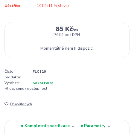
Ušetříte
10 Kč (
11
% sleva)
85 Kč
/
ks
76 Kč
bez DPH
Momentálně není k dispozici
Číslo
FLC126
produktu:
Výrobce:
Sokol Falco
Hlídat cenu / dostupnost
Do oblíbených
Kompletní specifikace
Parametry