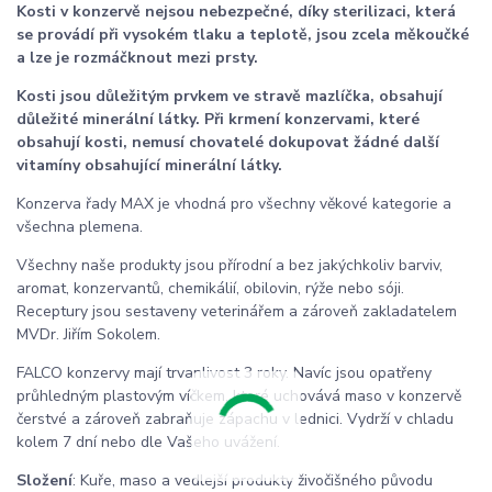
Kosti v konzervě nejsou nebezpečné, díky sterilizaci, která
se provádí při vysokém tlaku a teplotě, jsou zcela měkoučké
a lze je rozmáčknout mezi prsty.
Kosti jsou důležitým prvkem ve stravě mazlíčka, obsahují
důležité minerální látky. Při krmení konzervami, které
obsahují kosti, nemusí chovatelé dokupovat žádné další
vitamíny obsahující minerální látky.
Konzerva řady MAX je vhodná pro všechny věkové kategorie a
všechna plemena.
Všechny naše produkty jsou přírodní a bez jakýchkoliv barviv,
aromat, konzervantů, chemikálií, obilovin, rýže nebo sóji.
Receptury jsou sestaveny veterinářem a zároveň zakladatelem
MVDr. Jiřím Sokolem.
FALCO konzervy mají trvanlivost 3 roky. Navíc jsou opatřeny
průhledným plastovým víčkem, které uchovává maso v konzervě
čerstvé a zároveň zabraňuje zápachu v lednici. Vydrží v chladu
kolem 7 dní nebo dle Vašeho uvážení.
Složení
: Kuře, maso a vedlejší produkty živočišného původu