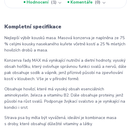
Hodnocení
1
Komentáře
0
Kompletní specifikace
Nejlepší výběr kousků masa. Masová konzerva je naplněna ze 75
% celými kousky nasekaného kuřete včetně kostí a 25 % mletých
hovězích drobů a masa.
Konzerva řady MAX má vynikající nutriční a dietní hodnoty, vysoký
obsah hořčíku, který ovlivňuje správnou funkci svalů a nervů, dále
pak obsahuje sodík a vápník, jenž příznivě působí na zpevňování
kostí v kloubech. Vše je v přírodní formě.
Obsahuje hovězí, které má vysoký obsah esenciálních
aminokyselin, železa a vitamínu B2. Dále obsahuje proteiny, jenž
působí na růst svalů. Podporuje žvýkací svalstvo a je vynikající na
kondici i srst.
Strava psa by měla být vyvážená, ideální je kombinace masa
s droby, které obsahují důležité vitamíny a látky.