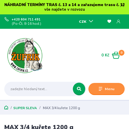
NÁHRADNÍ TERMÍNY TRAS č. 13 a 14 a zařazujeme trasu č. 12
vše najdete v rozvozu
+420 604 711 491
CZK
(Po-Čt, 8-16 hod.)
0
0 Kč
Menu
SUPER SLEVA
MAX 3/4 kuřete 1200 g
MAX 3/4 kuřete 1200 g