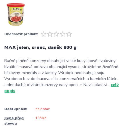
Ohodnotit produkt
MAX jelen, srnec, daněk 800 g
Ručně plněné konzervy obsahující velké kusy libové svaloviny.
Kvalitní masová potrava obsahující vysoce stravitelné živočišné
bílkoviny. minerály a vitamíny. Výrobek neobsahuje soju.
Vyrobeno bez dochucovacích. konzervačních a barvících látek.
Jednoduché otvírání konzervy easy open. + Navíc plast.ví...
celý
popis
Dostupnost
na dotaz
Cena před
136 Kč
slevou