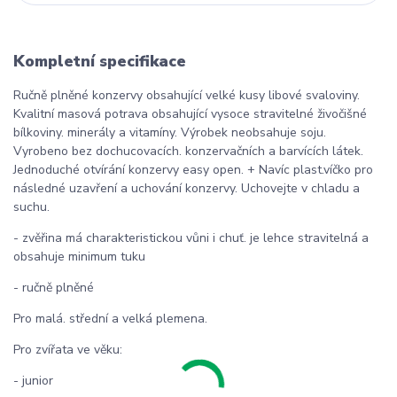
Kompletní specifikace
Ručně plněné konzervy obsahující velké kusy libové svaloviny.
Kvalitní masová potrava obsahující vysoce stravitelné živočišné
bílkoviny. minerály a vitamíny. Výrobek neobsahuje soju.
Vyrobeno bez dochucovacích. konzervačních a barvících látek.
Jednoduché otvírání konzervy easy open. + Navíc plast.víčko pro
následné uzavření a uchování konzervy. Uchovejte v chladu a
suchu.
- zvěřina má charakteristickou vůni i chuť. je lehce stravitelná a
obsahuje minimum tuku
- ručně plněné
Pro malá. střední a velká plemena.
Pro zvířata ve věku:
- junior