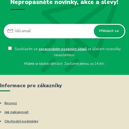
Nepropásněte novinky, akce a slevy!
Přihlásit se
Souhlasím se
zpracováním osobních údajů
za účelem rozesílky
newsletteru.
Můžete se kdykoli odhlásit. Zasíláme jednou za 14 dní.
Informace pro zákazníky
Rozvoz
Jak nakupovat
Obchodní podmínky