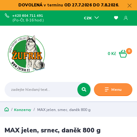
DOVOLENÁ
v termínu
OD 27.7.2026 DO 7.8.2026
.
+420 604 711 491
CZK
(Po-Čt, 8-16 hod.)
0
0 Kč
Menu
Konzervy
MAX jelen, srnec, daněk 800 g
MAX jelen, srnec, daněk 800 g