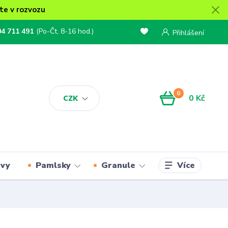
te v rozvozu
04 711 491
(Po-Čt, 8-16 hod.)
Přihlášení
0
0 Kč
CZK
Více
rvy
Pamlsky
Granule