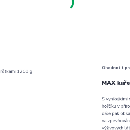
Ohodnotit pr
MAX kuře 
S vynikajícím
hořčíku v přír
dále pak obsah
na zpevňování
výživových lát