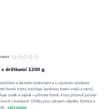
odukt
s drštkami 1200 g
i nutričními a dietními hodnotami a s výsokým obsahem
odní formě. který ovlivňuje správnou funkci svalů a nervů.
uje sodík a vápník v přírodní formě. který příznivě působí
 kostí v kloubech. Dršťky jsou zdrojem vápníku. fosforu a
ek...
celý popis