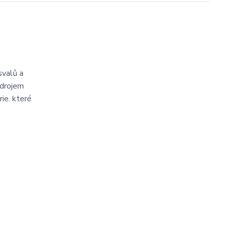
svalů a
zdrojem
rie. které