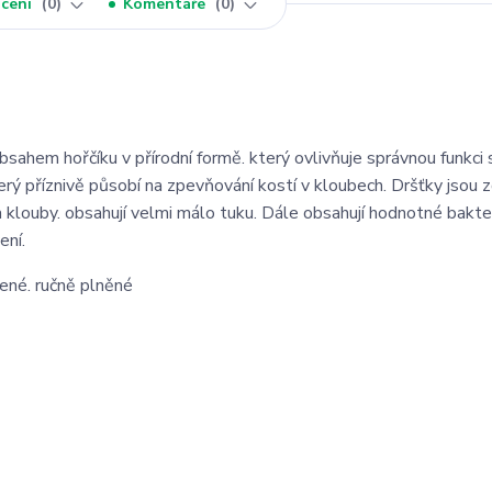
cení
0
Komentáře
0
obsahem hořčíku v přírodní formě. který ovlivňuje správnou funkci 
terý příznivě působí na zpevňování kostí v kloubech. Dršťky jsou 
na klouby. obsahují velmi málo tuku. Dále obsahují hodnotné bakte
ení.
řené. ručně plněné