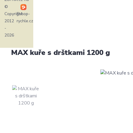
©
Copyright
Eshop-
2012
rychle.cz
-
2026
MAX kuře s drštkami 1200 g