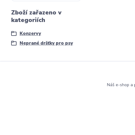
Zboží zařazeno v
kategoriích
Konzervy
Neprané dršťky pro psy
Potřebujete poradit?
Náš e-shop a p
Helena Bayerová
+420 604 711 491
(Po-Čt, 8-16 hod.)
info@zufrik.cz