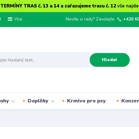
ERMÍNY TRAS č. 13 a 14 a zařazujeme trasu č. 12
vše najde
R
Nevíte si rady? Zavolejte.
+420 6
Více
Hledat
lohy
Doplňky
Krmivo pro psy
Konze