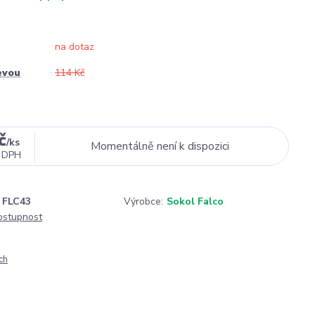
na dotaz
evou
114 Kč
č
/
ks
Momentálně není k dispozici
 DPH
FLC43
Výrobce:
Sokol Falco
dostupnost
ch