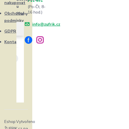
711 491
nakupovat
u
(Po-Čt, 8-
16 hod.)
Obchodní
Prahy
podmínky
info@zufrik.cz
GDPR
Kontakty
Eshop
Vytvořeno
ŽUFRIK.cz
na