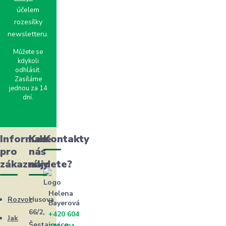
účelem
rozesílky
newsletteru.
Můžete se
kdykoli
odhlásit.
Zasíláme
jednou za 14
dní.
Informace
Kde
Kontakty
pro
nás
zákazníky
najdete?
Helena
Rozvoz
Husova
Bayerová
66/2,
+420 604
Jak
Šestajovice