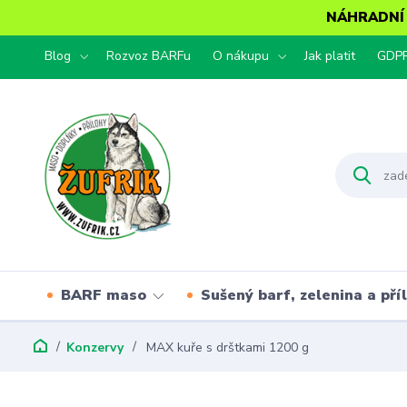
NÁHRADNÍ T
Blog
Rozvoz BARFu
O nákupu
Jak platit
GDP
BARF maso
Sušený barf, zelenina a pří
Konzervy
MAX kuře s drštkami 1200 g