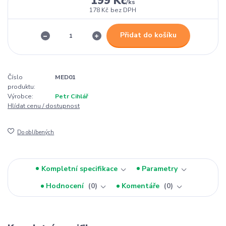
199 Kč
/
ks
178 Kč
bez DPH
Přidat do košíku
Číslo
MED01
produktu:
Výrobce:
Petr Cihlář
Hlídat cenu / dostupnost
Do oblíbených
Kompletní specifikace
Parametry
Hodnocení
0
Komentáře
0