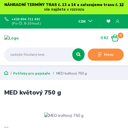
NÁHRADNÍ TERMÍNY TRAS č. 13 a 14 a zařazujeme trasu č. 12
vše najdete v rozvozu
+420 604 711 491
CZK
(Po-Čt, 8-16 hod.)
0
0 Kč
Menu
Potřeby pro pejskaře
MED květový 750 g
MED květový 750 g