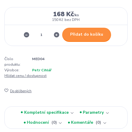
168 Kč
/
ks
150 Kč
bez DPH
Přidat do košíku
Číslo
MED04
produktu:
Výrobce:
Petr Cihlář
Hlídat cenu / dostupnost
Do oblíbených
Kompletní specifikace
Parametry
Hodnocení
0
Komentáře
0