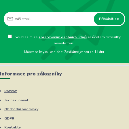
Přihlásit se
Souhlasím se
zpracováním osobních údajů
za účelem rozesílky
newsletteru.
Můžete se kdykoli odhlásit. Zasíláme jednou za 14 dní.
Informace pro zákazníky
Rozvoz
Jak nakupovat
Obchodní podmínky
GDPR
Kontakty