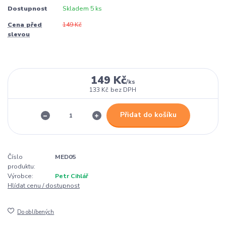
Dostupnost
Skladem 5 ks
Cena před
149 Kč
slevou
149 Kč
/
ks
133 Kč
bez DPH
Přidat do košíku
Číslo
MED05
produktu:
Výrobce:
Petr Cihlář
Hlídat cenu / dostupnost
Do oblíbených