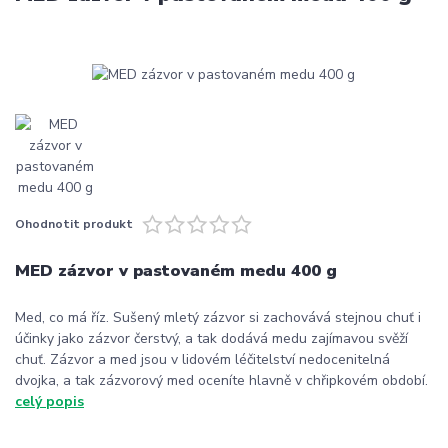
Ohodnotit produkt
MED zázvor v pastovaném medu 400 g
Med, co má říz. Sušený mletý zázvor si zachovává stejnou chuť i
účinky jako zázvor čerstvý, a tak dodává medu zajímavou svěží
chuť. Zázvor a med jsou v lidovém léčitelství nedocenitelná
dvojka, a tak zázvorový med oceníte hlavně v chřipkovém období.
celý popis