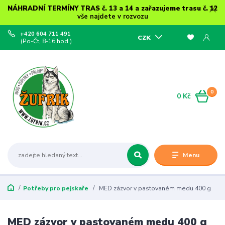
NÁHRADNÍ TERMÍNY TRAS č. 13 a 14 a zařazujeme trasu č. 12
vše najdete v rozvozu
+420 604 711 491
CZK
(Po-Čt, 8-16 hod.)
0
0 Kč
Menu
Potřeby pro pejskaře
MED zázvor v pastovaném medu 400 g
MED zázvor v pastovaném medu 400 g