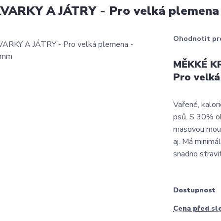
ARKY A JÁTRY - Pro velká plemena
Ohodnotit pr
MĚKKÉ KR
Pro velk
Vařené, kalor
psů. S 30% o
masovou moučk
aj. Má minimál
snadno stravit
Dostupnost
Cena před sl