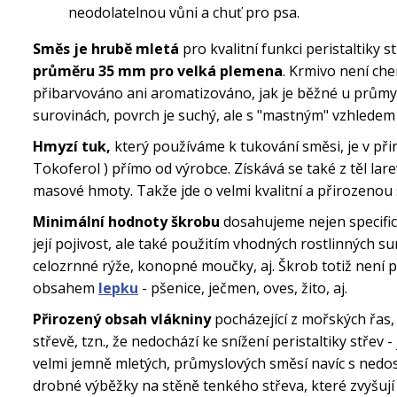
neodolatelnou vůni a chuť pro psa.
Směs je hrubě mletá
pro kvalitní funkci peristaltiky s
průměru 35 mm pro velká plemena
. Krmivo není ch
přibarvováno ani aromatizováno, jak je běžné u průmy
surovinách, povrch je suchý, ale s "mastným" vzhledem
Hmyzí tuk,
který používáme k tukování směsi, je v přir
Tokoferol ) přímo od výrobce. Získává se také z těl l
masové hmoty. Takže jde o velmi kvalitní a přirozenou
Minimální hodnoty škrobu
dosahujeme nejen specific
její pojivost, ale také použitím vhodných rostlinných 
celozrnné rýže, konopné moučky, aj. Škrob totiž není 
obsahem
lepku
- pšenice, ječmen, oves, žito, aj.
Přirozený obsah vlákniny
pocházející z mořských řas, 
střevě, tzn., že nedochází ke snížení peristaltiky střev
velmi jemně mletých, průmyslových směsí navíc s nedo
drobné výběžky na stěně tenkého střeva, které zvyšují p