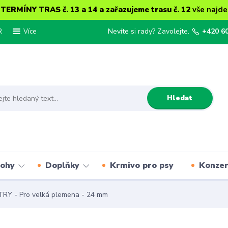
ERMÍNY TRAS č. 13 a 14 a zařazujeme trasu č. 12
vše najde
R
Nevíte si rady? Zavolejte.
+420 6
Více
Hledat
lohy
Doplňky
Krmivo pro psy
Konze
Y - Pro velká plemena - 24 mm