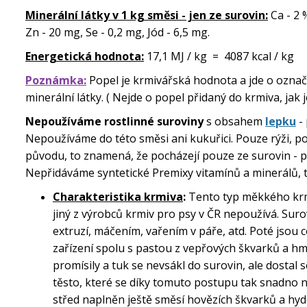
Minerální látky v 1 kg směsi - jen ze surovin:
Ca - 2 
Zn - 20 mg, Se - 0,2 mg, Jód - 6,5 mg.
Energetická hodnota:
17,1 MJ / kg = 4087 kcal / kg
Poznámka:
Popel je krmivářská hodnota a jde o označen
minerální látky. ( Nejde o popel přidaný do krmiva, jak j
Nepoužíváme rostlinné suroviny
s obsahem
lepku
- 
Nepoužíváme do této směsi ani kukuřici. Pouze rýži, p
původu,
to znamená, že pocházejí pouze ze surovin - přev
Nepřidáváme syntetické Premixy vitamínů a minerálů, 
Charakteristika krmiva
:
Tento typ měkkého krmi
jiný z výrobců krmiv pro psy v ČR nepoužívá. Sur
extruzí, máčením, vařením v páře, atd. Poté jsou
zařízení spolu s pastou z vepřových škvarků a h
promísily a tuk se nevsákl do surovin, ale dostal
těsto, které se díky tomuto postupu tak snadno nev
střed naplněn ještě směsí
hovězích škvarků a hyd