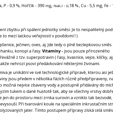
%, P - 0,9 %, Hořčík - 390 mg, NaCl - 0,18 %., Cu - 5,5 mg, Fe -
í zbytku při spálení jednotky směsi. Je to nespalitelný podí
e to mezi laickou veřejností v povědomí ! )
pšenice, ječmen, oves, aj. Jde tedy o plně bezlepkovou směs.
ohanku, konopí a řasy.
Vitamíny -
jsou pouze přirozeného
ážně z tzv. superpotravin ( řasy, kvasnice, vejce, klíčky, aj. 
takže nehrozí psovi předávkování některými živinami.
va je unikátní ve své technologické přípravě, kterou asi je
oviny jsou předem v několika fázích různě předpřipraveny, n
 co možná nejvíce zbaveny vody a postupně přidávány do míc
myzím tukem o dané hustotě tak, aby se všechny vrstvy dobř
 se jen do prostoru mezi zrnka surovin a vzniklo tak bezvodé
ysouší. Při tvarování koule na speciálním inkrustačním stroj
olyzovaných jater. Tímto postupem přípravy získá celá smě