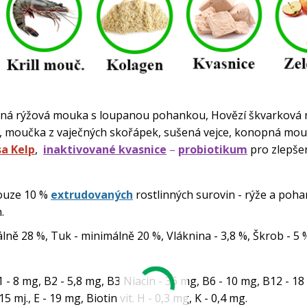
rnná rýžová mouka s loupanou pohankou, Hovězí škvarková
ky, moučka z vaječných skořápek, sušená vejce, konopná mou
sa Kelp
,
inaktivované kvasnice
–
probiotikum
pro zlepšen
Pouze 10 %
extrudovaných
rostlinných surovin - rýže a poha
.
lně 28 %, Tuk - minimálně 20 %, Vláknina - 3,8 %, Škrob - 5 
B1 - 8 mg, B2 - 5,8 mg, B3 Niacin - 36 mg, B6 - 10 mg, B12 - 1
 mj., E - 19 mg, Biotin vit. H - 0,3 mg, K - 0,4 mg.