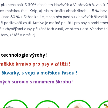
elká plemena psů. S 30% obsahem Hovězích a Vepřových škvarků. 
e, mořskou řasu Kelp, aj. Má minimální obsah škrobu - 5 %, bez o
 ( nad 80 % ). Střed koule je naplněn pastou z hovězích škvarků a
ů či posilovačů chuti. Krmivo je možné použít i pro psy s problém
oři s chybějícími zuby, při zánětech zubů, ve stresu, atd. Vhodné t
ony, zátěž v zimě, aj.
í technologie výroby !
 měkké krmivo pro psy v zátěži !
se škvarky, s vejci a mořskou řasou !
šných surovin s minimem škrobu !