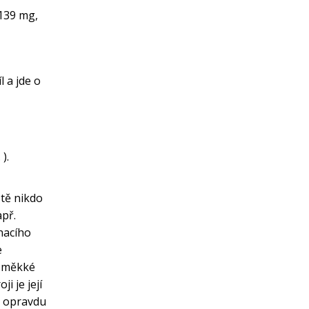
 139 mg,
l a jde o
).
ště nikdo
apř.
hacího
e
, měkké
i je její
s opravdu