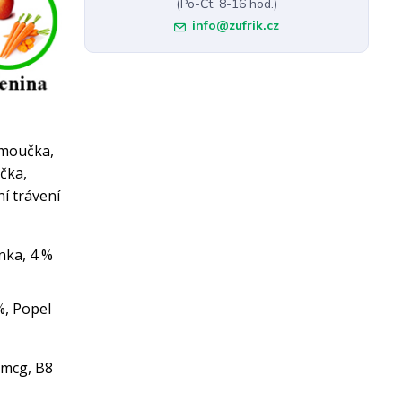
(Po-Čt, 8-16 hod.)
info@zufrik.cz
 moučka,
čka,
í trávení
nka, 4 %
%, Popel
8 mcg, B8