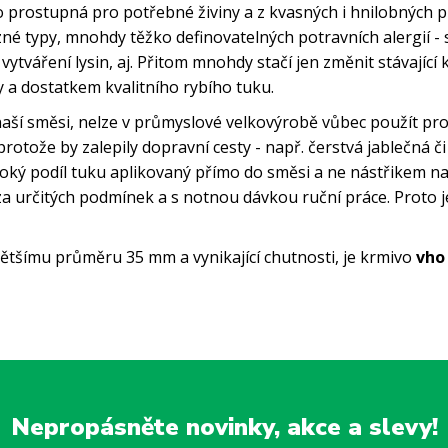
lo prostupná pro potřebné živiny a z kvasných i hnilobných 
zné typy, mnohdy těžko definovatelných potravních alergií - 
 vytváření lysin, aj. Přitom mnohdy stačí jen změnit stávající
y a dostatkem kvalitního rybího tuku.
naší směsi, nelze v průmyslové velkovýrobě vůbec použít pro 
otože by zalepily dopravní cesty - např. čerstvá jablečná či
soký podíl tuku aplikovaný přímo do směsi a ne nástřikem na
za určitých podmínek a s notnou dávkou ruční práce. Proto j
většímu průměru 35 mm a vynikající chutnosti, je krmivo
vho
Nepropásněte novinky, akce a slevy!