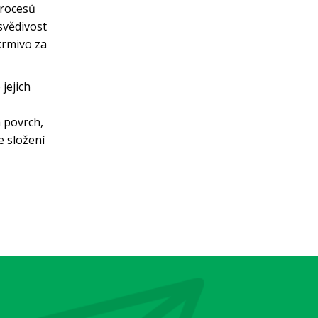
procesů
svědivost
 krmivo za
jejich
 povrch,
e složení