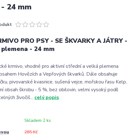
 - 24 mm
odukt
MIVO PRO PSY - SE ŠKVARKY A JÁTRY -
á plemena - 24 mm
ické krmivo, vhodné pro aktivní střední a velká plemena
bsahem Hovězích a Vepřových škvarků. Dále obsahuje
u, pivovarské kvasnice, sušená vejce, mořskou řasu Kelp,
ní obsah škrobu - 5 %, bez obilovin, velmi vysoký podíl
elných živočiš...
celý popis
Skladem 2 ks
evou
285 Kč