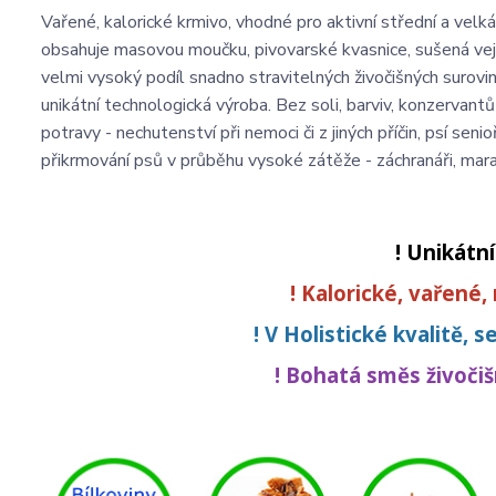
Vařené, kalorické krmivo, vhodné pro aktivní střední a v
obsahuje masovou moučku, pivovarské kvasnice, sušená vejc
velmi vysoký podíl snadno stravitelných živočišných surovin
unikátní technologická výroba. Bez soli, barviv, konzervant
potravy - nechutenství při nemoci či z jiných příčin, psí seni
přikrmování psů v průběhu vysoké zátěže - záchranáři, marat
! Unikátn
! Kalorické, vařené,
! V Holistické kvalitě, 
! Bohatá směs živoči