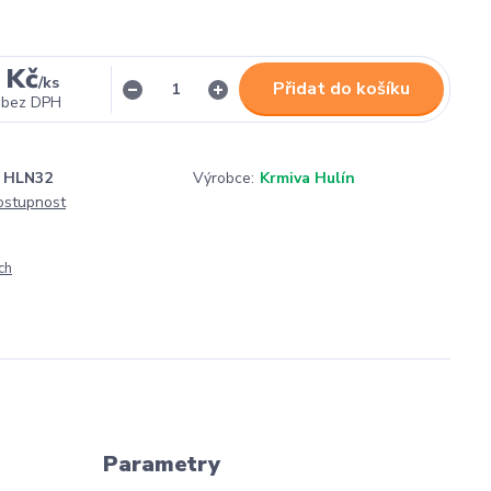
 Kč
/
ks
Přidat do košíku
bez DPH
HLN32
Výrobce:
Krmiva Hulín
dostupnost
ch
Parametry