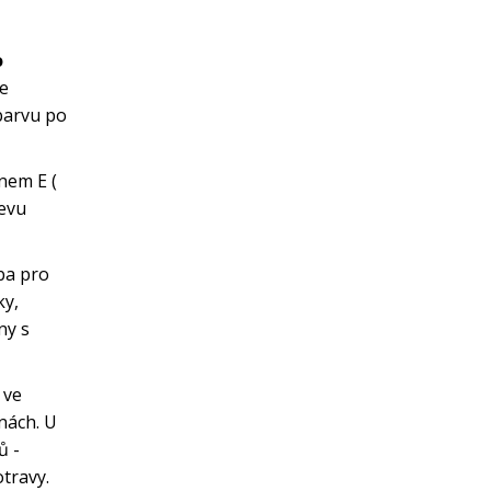
o
le
barvu po
ínem E (
řevu
ba pro
ky,
ny s
 ve
ěnách. U
ů -
otravy.