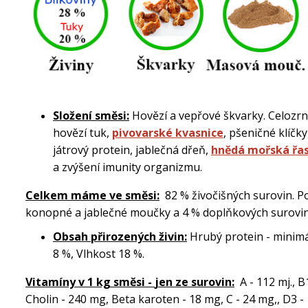
Složení směsi:
Hovězí a vepřové škvarky. Celoz
hovězí tuk,
pivovarské kvasnice
, pšeničné klíč
játrový protein, jablečná dřeň,
hnědá mořská
řa
a zvýšení imunity organizmu.
Celkem máme ve směsi:
82 % živočišných surovin. 
konopné a jablečné moučky a 4 % doplňkových surovin
Obsah přirozených živin:
Hrubý protein - minimá
8 %, Vlhkost 18 %.
Vitamíny v 1 kg směsi -
jen ze surovin
:
A - 112 mj., 
Cholin - 240 mg, Beta karoten - 18 mg, C - 24 mg,, D3 - 15