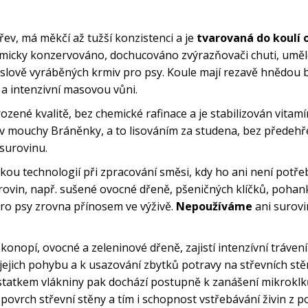
třev, má měkčí až tužší konzistenci a je
tvarovaná do koulí 
emicky konzervováno, dochucováno zvýrazňovači chuti, umě
slově vyráběných krmiv pro psy. Koule mají rezavě hnědou 
 a intenzivní masovou vůni.
ozené kvalitě, bez chemické rafinace a je stabilizován vitam
arev mouchy Bráněnky, a to lisováním za studena, bez předeh
 surovinu.
kou technologií při zpracování směsi, kdy ho ani není potře
surovin, např. sušené ovocné dřeně, pšeničných klíčků, pohan
pro psy zrovna přínosem ve výživě.
Nepoužíváme
ani surovi
konopí, ovocné a zeleninové dřeně, zajistí intenzívní trávení
 - jejich pohybu a k usazování zbytků potravy na střevních st
statkem vlákniny pak dochází postupně k zanášení mikroklk
ovrch střevní stěny a tím i schopnost vstřebávání živin z p