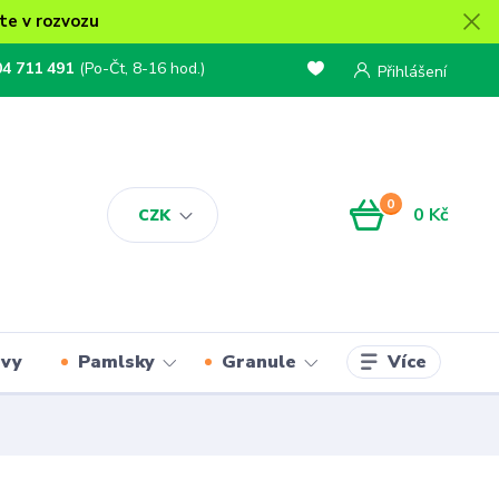
te v rozvozu
04 711 491
(Po-Čt, 8-16 hod.)
Přihlášení
0
0 Kč
CZK
Více
rvy
Pamlsky
Granule