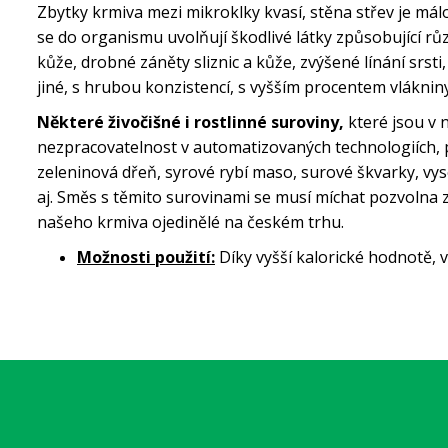
Zbytky krmiva mezi mikroklky kvasí, stěna střev je má
se do organismu uvolňují škodlivé látky způsobující rů
kůže, drobné záněty sliznic a kůže, zvýšené línání srsti,
jiné, s hrubou konzistencí, s vyšším procentem vláknin
Některé živočišné i rostlinné suroviny,
které jsou v 
nezpracovatelnost v automatizovaných technologiích, pr
zeleninová dřeň, syrové rybí maso, surové škvarky, vy
aj. Směs s těmito surovinami se musí míchat pozvolna 
našeho krmiva
ojedinělé na českém trhu.
Možnosti použití:
Díky vyšší kalorické hodnotě, 