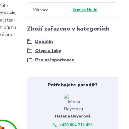
Dále
Výrobce
Krmiva Hulín
bilovin,
 jater -
em příjmu
Zboží zařazeno v kategoriích
aké pro
Doplňky
Oleje a tuky
Pro psí sportovce
Potřebujete poradit?
Helena Bayerová
+420 604 711 491