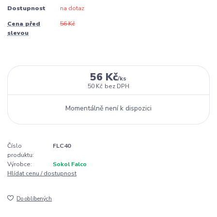
Dostupnost
na dotaz
Cena před
56 Kč
slevou
56 Kč
/
ks
50 Kč
bez DPH
Momentálně není k dispozici
Číslo
FLC40
produktu:
Výrobce:
Sokol Falco
Hlídat cenu / dostupnost
Do oblíbených