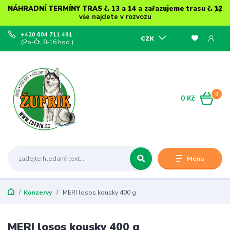
NÁHRADNÍ TERMÍNY TRAS č. 13 a 14 a zařazujeme trasu č. 12
vše najdete v rozvozu
+420 604 711 491
CZK
(Po-Čt, 8-16 hod.)
0
0 Kč
Menu
Konzervy
MERI losos kousky 400 g
MERI losos kousky 400 g