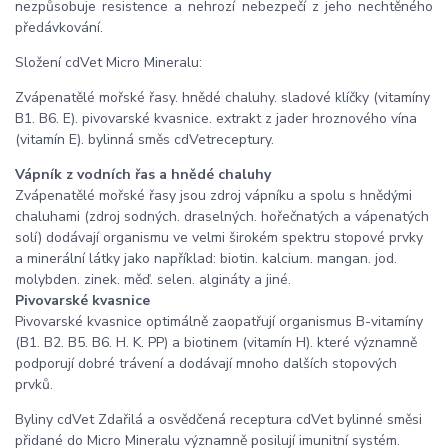
nezpůsobuje resistence a nehrozí nebezpečí z jeho nechtěného
předávkování.
Složení cdVet Micro Mineralu:
Zvápenatělé mořské řasy. hnědé chaluhy. sladové klíčky (vitamíny
B1. B6. E). pivovarské kvasnice. extrakt z jader hroznového vína
(vitamín E). bylinná směs cdVetreceptury.
Vápník z vodních řas a hnědé chaluhy
Zvápenatělé mořské řasy jsou zdroj vápníku a spolu s hnědými
chaluhami (zdroj sodných. draselných. hořečnatých a vápenatých
solí) dodávají organismu ve velmi širokém spektru stopové prvky
a minerální látky jako například: biotin. kalcium. mangan. jod.
molybden. zinek. měď. selen. algináty a jiné.
Pivovarské kvasnice
Pivovarské kvasnice optimálně zaopatřují organismus B-vitamíny
(B1. B2. B5. B6. H. K. PP) a biotinem (vitamín H). které významně
podporují dobré trávení a dodávají mnoho dalších stopových
prvků.
Byliny cdVet Zdařilá a osvědčená receptura cdVet bylinné směsi
přidané do Micro Mineralu významně posilují imunitní systém.