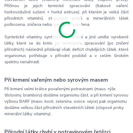
Příčinou je jejich termické zpracování (tlakové vaření.
horkovzdušné sušení + horká extruze). při kterém je velká část
přírodních vitamínů. stopových prvků a minerálních látek
poškozena. zničena nebo spečením uzavřena.
Syntetické vitamíny. syntetické minerální a jiné uměle vyrobené
látky. které se do krmiv po termickém zpracování (po zničení
přírodních) následně přidávají však deficit chybějících látek. které
organismus potřebuje v přírodní podobě a v celém širokém
spektru nenahradí.
Při krmení vařeným nebo syrovým masem
Při krmení velmi krátce povařenými potravinami (maso. rýže.
těstoviny. brambory) dodáme organismu část. a při krmení syrovou
výživou BARF (maso. kosti. zelenina. ovoce. vejce) pak organismu
dodáme velkou část přírodních stavebních látek (stopové prvky.
minerální látky. vitamíny).
Přírodní látky chybí v potravinovém řetězci