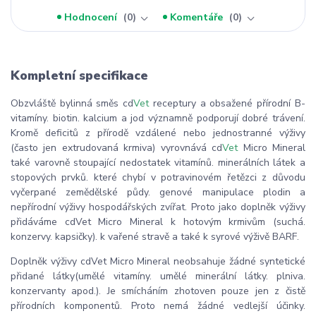
Hodnocení
0
Komentáře
0
Kompletní specifikace
Obzvláště bylinná směs cd
Vet
receptury a obsažené přírodní B-
vitamíny. biotin. kalcium a jod významně podporují dobré trávení.
Kromě deficitů z přírodě vzdálené nebo jednostranné výživy
(často jen extrudovaná krmiva) vyrovnává cd
Vet
Micro Mineral
také varovně stoupající nedostatek vitamínů. minerálních látek a
stopových prvků. které chybí v potravinovém řetězci z důvodu
vyčerpané zemědělské půdy. genové manipulace plodin a
nepřírodní výživy hospodářských zvířat. Proto jako doplněk výživy
přidáváme cdVet Micro Mineral k hotovým krmivům (suchá.
konzervy. kapsičky). k vařené stravě a také k syrové výživě BARF.
Doplněk výživy cdVet Micro Mineral neobsahuje žádné syntetické
přidané látky(umělé vitamíny. umělé minerální látky. plniva.
konzervanty apod.). Je smícháním zhotoven pouze jen z čistě
přírodních komponentů. Proto nemá žádné vedlejší účinky.