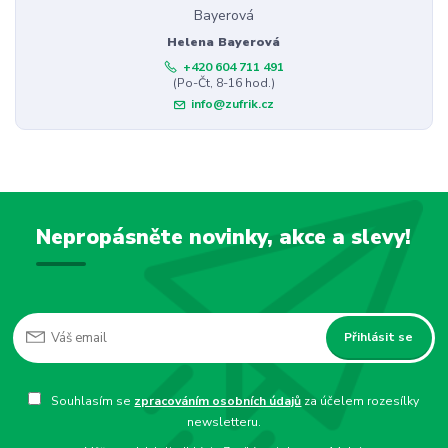
Helena Bayerová
+420 604 711 491
(Po-Čt, 8-16 hod.)
info@zufrik.cz
Nepropásněte novinky, akce a slevy!
Přihlásit se
Souhlasím se
zpracováním osobních údajů
za účelem rozesílky
newsletteru.