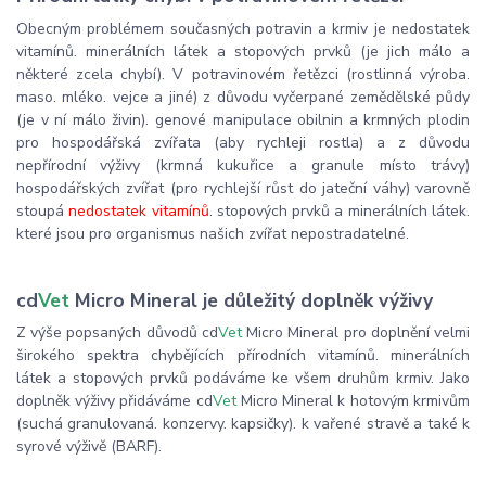
Obecným problémem současných potravin a krmiv je nedostatek
vitamínů. minerálních látek a stopových prvků (je jich málo a
některé zcela chybí). V potravinovém řetězci (rostlinná výroba.
maso. mléko. vejce a jiné) z důvodu vyčerpané zemědělské půdy
(je v ní málo živin). genové manipulace obilnin a krmných plodin
pro hospodářská zvířata (aby rychleji rostla) a z důvodu
nepřírodní výživy (krmná kukuřice a granule místo trávy)
hospodářských zvířat (pro rychlejší růst do jateční váhy) varovně
stoupá
nedostatek vitamínů
. stopových prvků a minerálních látek.
které jsou pro organismus našich zvířat nepostradatelné.
cd
Vet
Micro Mineral je důležitý doplněk výživy
Z výše popsaných důvodů cd
Vet
Micro Mineral pro doplnění velmi
širokého spektra chybějících přírodních vitamínů. minerálních
látek a stopových prvků podáváme ke všem druhům krmiv. Jako
doplněk výživy přidáváme cd
Vet
Micro Mineral k hotovým krmivům
(suchá granulovaná. konzervy. kapsičky). k vařené stravě a také k
syrové výživě (BARF).