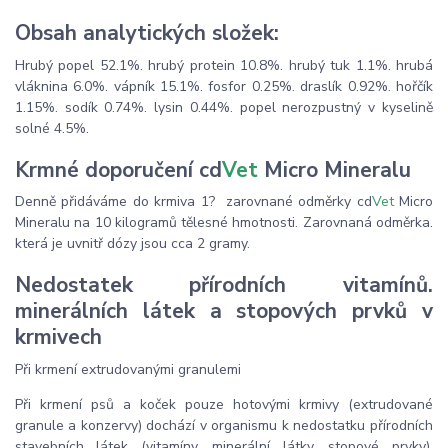
Obsah analytických složek:
Hrubý popel 52.1%. hrubý protein 10.8%. hrubý tuk 1.1%. hrubá
vláknina 6.0%. vápník 15.1%. fosfor 0.25%. draslík 0.92%. hořčík
1.15%. sodík 0.74%. lysin 0.44%. popel nerozpustný v kyselině
solné 4.5%.
Krmné doporučení cd
Vet
Micro Mineralu
Denně přidáváme do krmiva 1? zarovnané odměrky cd
Vet
Micro
Mineralu na 10 kilogramů tělesné hmotnosti. Zarovnaná odměrka.
která je uvnitř dózy jsou cca 2 gramy.
Nedostatek přírodních vitamínů.
minerálních látek a stopových prvků v
krmivech
Při krmení extrudovanými granulemi
Při krmení psů a koček pouze hotovými krmivy (extrudované
granule a konzervy) dochází v organismu k nedostatku přírodních
stavebních látek (vitamíny. minerální látky. stopové prvky).