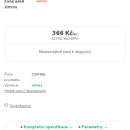
Cena před
366 Kč
slevou
366 Kč
/
ks
327 Kč
bez DPH
Momentálně není k dispozici
Číslo
CDV03x
produktu:
Výrobce:
cdVet
Hlídat cenu / dostupnost
Do oblíbených
Kompletní specifikace
Parametry