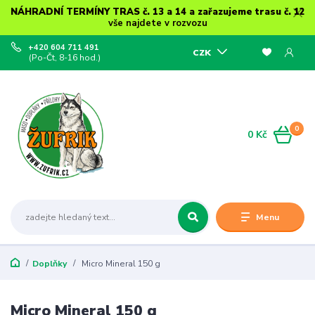
NÁHRADNÍ TERMÍNY TRAS č. 13 a 14 a zařazujeme trasu č. 12
vše najdete v rozvozu
+420 604 711 491
CZK
(Po-Čt, 8-16 hod.)
0
0 Kč
Menu
Doplňky
Micro Mineral 150 g
Micro Mineral 150 g