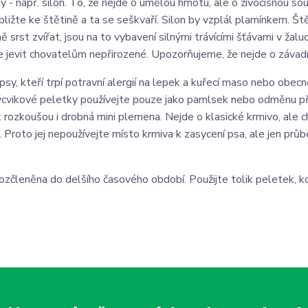
y - např. silon. To, že nejde o umělou hmotu, ale o živočišnou so
ližte ke štětině a ta se seškvaří. Silon by vzplál plamínkem. Ště
 srst zvířat, jsou na to vybavení silnými trávícími šťávami v žalu
ůže jevit chovatelům nepřirozené. Upozorňujeme, že nejde o závad
y, kteří trpí potravní alergií na lepek a kuřecí maso nebo obecně 
cvikové peletky používejte pouze jako pamlsek nebo odměnu při
t rozkoušou i drobná mini plemena. Nejde o klasické krmivo, ale 
. Proto jej nepoužívejte místo krmiva k zasycení psa, ale jen prů
zčleněna do delšího časového období. Použijte tolik peletek, ko