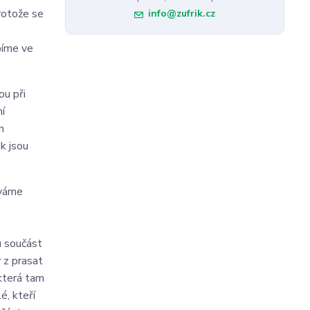
protože se
info@zufrik.cz
bíme ve
ou při
í
h
k jsou
žíváme
u součást
 z prasat
 která tam
é, kteří