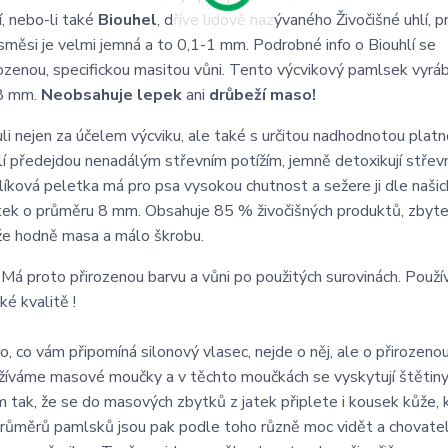
í, nebo-li také
Biouhel
, dříve lidově nazývaného Živočišné uhlí, 
o směsi je velmi jemná a to 0,1-1 mm. Podrobné info o Biouhlí se
ozenou, specifickou masitou vůni. Tento výcvikový pamlsek vyrá
 8 mm.
Neobsahuje lepek
ani
drůbeží maso!
 nejen za účelem výcviku, ale také s určitou nadhodnotou platn
lí předejdou nenadálým střevním potížím, jemně detoxikují střevn
líková peletka má pro psa vysokou chutnost a sežere ji dle našic
tek o průměru 8 mm. Obsahuje 85 % živočišných produktů, zbyte
kže hodně masa a málo škrobu.
Má proto přirozenou barvu a vůni po použitých surovinách. Pou
ké kvalitě !
, co vám připomíná silonový vlasec, nejde o něj, ale o přirozeno
užíváme masové moučky a v těchto moučkách se vyskytují štětiny
m tak, že se do masových zbytků z jatek připlete i kousek kůže,
h průměrů pamlsků jsou pak podle toho různě moc vidět a chovatel