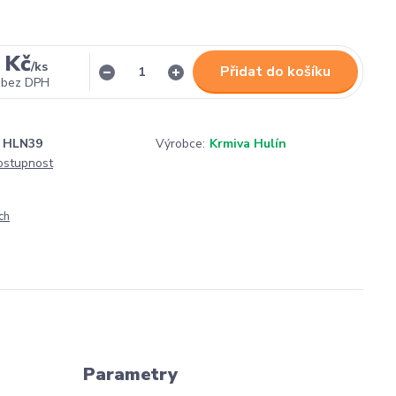
 Kč
/
ks
Přidat do košíku
bez DPH
HLN39
Výrobce:
Krmiva Hulín
dostupnost
ch
Parametry