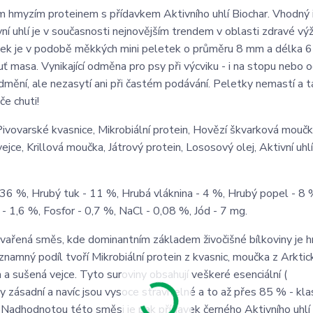
m hmyzím proteinem s přídavkem Aktivního uhlí Biochar. Vhodný 
ní uhlí je v současnosti nejnovějším trendem v oblasti zdravé výž
 Výrobek je v podobě měkkých mini peletek o průměru 8 mm a délka 
uť masa. Vynikající odměna pro psy při výcviku - i na stopu nebo 
odmění, ale nezasytí ani při častém podávání. Peletky nemastí a ta
če chuti!
ovarské kvasnice, Mikrobiální protein, Hovězí škvarková moučk
e, Krillová moučka, Játrový protein, Lososový olej, Aktivní uhlí
36 %, Hrubý tuk - 11 %, Hrubá vláknina - 4 %, Hrubý popel - 8 
 - 1,6 %, Fosfor - 0,7 %, NaCl - 0,08 %, Jód - 7 mg.
vařená směs, kde dominantním základem živočišné bílkoviny je 
amný podíl tvoří Mikrobiální protein z kvasnic, moučka z Arktick
 a sušená vejce. Tyto suroviny obsahují veškeré esenciální (
 zásadní a navíc jsou vysoce stravitelné a to až přes 85 % - kla
 Nadhodnotou této směsi je pak přídavek černého Aktivního uhlí 