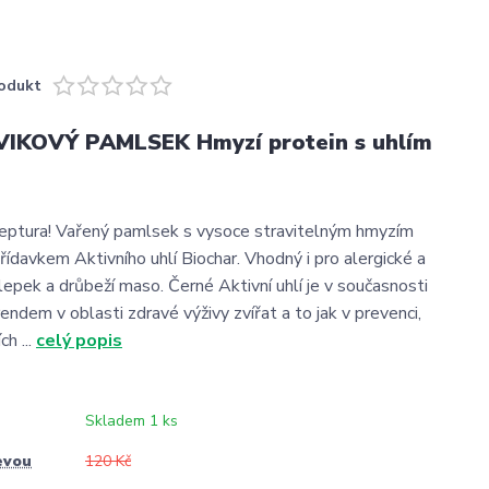
odukt
VIKOVÝ PAMLSEK Hmyzí protein s uhlím
eptura! Vařený pamlsek s vysoce stravitelným hmyzím
řídavkem Aktivního uhlí Biochar. Vhodný i pro alergické a
 lepek a drůbeží maso. Černé Aktivní uhlí je v současnosti
endem v oblasti zdravé výživy zvířat a to jak v prevenci,
ch ...
celý popis
Skladem 1 ks
evou
120 Kč