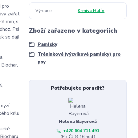
i pro
Výrobce
Krmiva Hulín
ivy zvířat
6-8 mm, s
odhoz. Psi
Zboží zařazeno v kategoriích
k se dají
Pamlsky
Tréninkové (výcvikové pamlsky) pro
a,
psy
 Biochar,
%,
Potřebujete poradit?
hmyzí
ého krilu
Helena Bayerová
sické
+420 604 711 491
Biocharu.
(Po-Čt, 8-16 hod.)