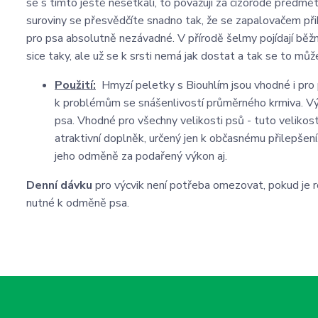
se s tímto ještě nesetkali, to považují za cizorodé předmět
suroviny se přesvědčíte snadno tak, že se zapalovačem přib
pro psa absolutně nezávadné. V přírodě šelmy pojídají běžně
sice taky, ale už se k srsti nemá jak dostat a tak se to m
Použití:
Hmyzí peletky s Biouhlím jsou vhodné i pro ps
k problémům se snášenlivostí průměrného krmiva. Vý
psa. Vhodné pro všechny velikosti psů - tuto velikos
atraktivní doplněk, určený jen k občasnému přilepšení
jeho odměně za podařený výkon aj.
Denní dávku
pro výcvik není potřeba omezovat, pokud je ro
nutné k odměně psa.