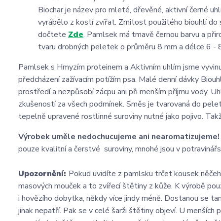
Biochar je název pro mleté, dřevěné, aktivní černé uhl
vyrábělo z kostí zvířat. Zrnitost použitého biouhlí d
dočtete
Zde
. Pamlsek má tmavě černou barvu a přir
tvaru drobných peletek o průměru 8 mm a délce 6 -
Pamlsek s Hmyzím proteinem a Aktivním uhlím jsme vyvinuli
předcházení zažívacím potížím psa. Malé denní dávky Biouh
prostředí a nezpůsobí zácpu ani při menším příjmu vody. Uh
zkušeností za všech podmínek. Směs je tvarovaná do pele
tepelně upravené rostlinné suroviny nutné jako pojivo. Ta
Výrobek uměle nedochucujeme ani nearomatizujeme!
pouze kvalitní a čerstvé suroviny, mnohé jsou v potravinářs
Upozornění:
Pokud uvidíte z pamlsku trčet kousek něčeho
masových mouček a to zvířecí štětiny z kůže. K výrobě po
i hovězího dobytka, někdy více jindy méně. Dostanou se ta
jinak nepatří. Pak se v celé šarži štětiny objeví. U menšíc