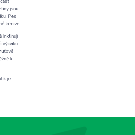
učást
tiny jsou
dku. Pes
né krmivo.
inklinují
 výcviku
chuťově
běžně k
lik je