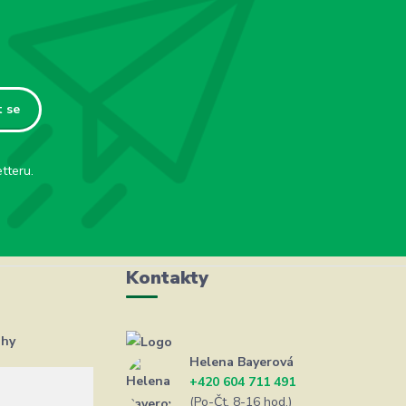
t se
tteru.
Kontakty
ahy
Helena Bayerová
+420 604 711 491
(Po-Čt, 8-16 hod.)