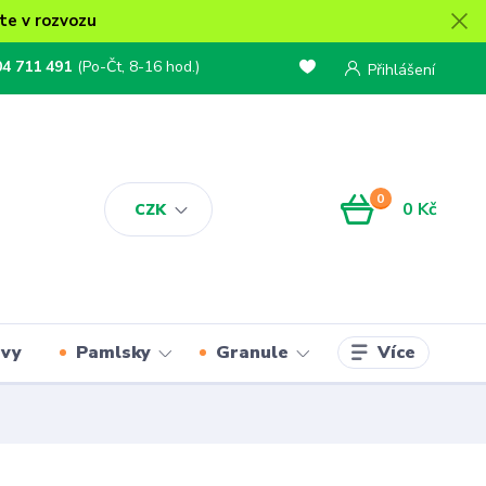
te v rozvozu
04 711 491
(Po-Čt, 8-16 hod.)
Přihlášení
0
0 Kč
CZK
Více
rvy
Pamlsky
Granule