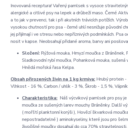
Inovovaná receptura! Vařený pamlsek s vysoce stravitelný
alergické a citlivé psy na lepek a drůbeží maso. Černé Aktiv
a to jak v prevenci, tak i při akutních trávicích potížích.
vysokou chutností pro psa - černé uhlí nesnižuje původní ch
jej přijímají i ve stresu nebo nepříznivých podmínkách. Psa 
nosit v kapse. Neobsahují přidané aroma, barvy ani posilova
Složení:
Rýžová mouka, Hmyzí moučka z Bráněnek, Piv
Sladkovodní rybí moučka, Pohanková mouka, sušená vejc
Hnědá mořská řasa Kelpa.
Obsah přirozených živin na 1 kg krmiva:
Hrubý protein - 
Vlhkost - 16 %, Carbon / uhlík - 3 %, Škrob - 1,5 %, Vápník
Charakteristika:
Náš výcvikový pamlsek pro psy je 
moučka ze sušených larev mouchy Bráněnky. Další význ
( mořští planktonní korýši ), Hovězí škvarková moučka
nepostradatelné ) aminokyseliny, které jsou pro šelmy
živočišné moučky dosahují do cca 70% stravitelnosti.