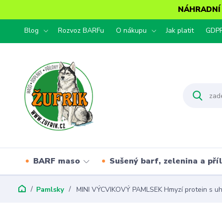
NÁHRADNÍ T
Blog
Rozvoz BARFu
O nákupu
Jak platit
GDP
BARF maso
Sušený barf, zelenina a pří
Pamlsky
MINI VÝCVIKOVÝ PAMLSEK Hmyzí protein s uh