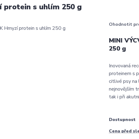
rotein s uhlím 250 g
Ohodnotit pr
MINI VÝC
250 g
Inovovaná rec
proteinem s p
citlivé psy na
nejnovějším tr
tak i při akutní
Dostupnost
Cena před sl