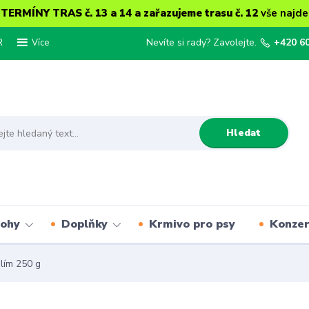
ERMÍNY TRAS č. 13 a 14 a zařazujeme trasu č. 12
vše najde
R
Nevíte si rady? Zavolejte.
+420 6
Více
Hledat
lohy
Doplňky
Krmivo pro psy
Konze
lím 250 g