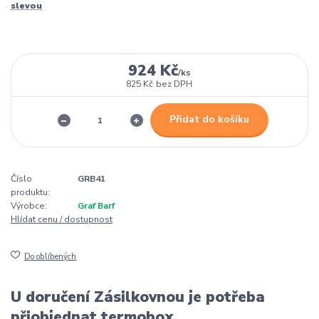
slevou
924 Kč
/
ks
825 Kč
bez DPH
Přidat do košíku
Číslo
GRB41
produktu:
Výrobce:
Graf Barf
Hlídat cenu / dostupnost
Do oblíbených
U doručení Zásilkovnou je potřeba
přiobjednat termobox