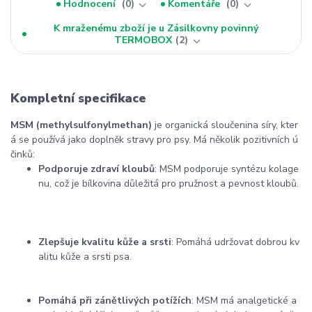
Hodnocení
0
Komentáře
0
K mraženému zboží je u Zásilkovny povinný
TERMOBOX
2
Kompletní specifikace
MSM
(methylsulfonylmethan)
je
organická
sloučenina
síry,
kter
á
se
používá
jako
doplněk
stravy
pro
psy.
Má
několik
pozitivních
ú
činků:
Podporuje
zdraví
kloubů
:
MSM
podporuje
syntézu
kolage
nu,
což
je
bílkovina
důležitá
pro
pružnost
a
pevnost
kloubů.
Zlepšuje
kvalitu
kůže
a
srsti
:
Pomáhá
udržovat
dobrou
kv
alitu
kůže
a
srsti
psa.
Pomáhá
při
zánětlivých
potížích
:
MSM
má
analgetické
a