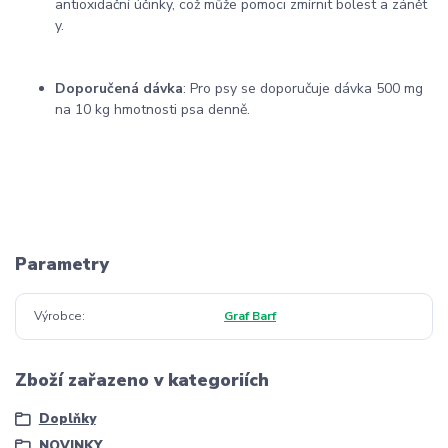
antioxidační
účinky,
což
může
pomoci
zmírnit
bolest
a
zánět
y.
Doporučená
dávka
:
Pro
psy
se
doporučuje
dávka
500
mg
na
10
kg
hmotnosti
psa
denně.
Parametry
Výrobce
Graf Barf
Zboží zařazeno v kategoriích
Doplňky
NOVINKY