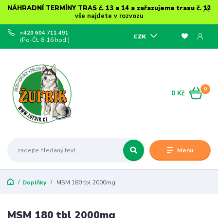
NÁHRADNÍ TERMÍNY TRAS č. 13 a 14 a zařazujeme trasu č. 12
vše najdete v rozvozu
+420 604 711 491
CZK
(Po-Čt, 8-16 hod.)
0
0 Kč
Menu
Doplňky
MSM 180 tbl 2000mg
MSM 180 tbl 2000mg