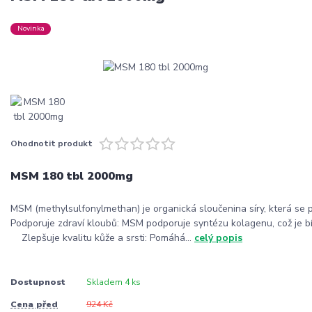
Novinka
Ohodnotit produkt
MSM 180 tbl 2000mg
MSM (methylsulfonylmethan) je organická sloučenina síry, která se po
Podporuje zdraví kloubů: MSM podporuje syntézu kolagenu, což je bí
Zlepšuje kvalitu kůže a srsti: Pomáhá...
celý popis
Dostupnost
Skladem 4 ks
Cena před
924 Kč