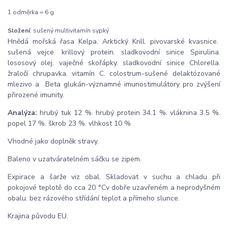
1 odměrka = 6 g
Složení
: sušený multivitamín sypký
Hnědá mořská řasa Kelpa. Arktický Krill. pivovarské kvasnice.
sušená vejce. krillový protein. sladkovodní sinice Spirulina.
lososový olej. vaječné skořápky. sladkovodní sinice Chlorella.
žraločí chrupavka. vitamín C. colostrum-sušené delaktózované
mlezivo a Beta glukán-významné imunostimulátory pro zvýšení
přirozené imunity.
Analýza:
hrubý tuk 12 %. hrubý protein 34.1 %. vláknina 3.5 %.
popel 17 %. škrob 23 %. vlhkost 10 %
Vhodné jako doplněk stravy.
Baleno v uzatváratelném sáčku se zipem.
Expirace a šarže viz obal. Skladovat v suchu a chladu při
pokojové teplotě do cca 20 °Cv dobře uzavřeném a neprodyšném
obalu. bez rázového střídání teplot a přímeho slunce.
Krajina původu EU.