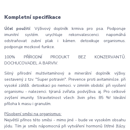
Kompletní specifikace
Účel použití
: Výživový doplněk krmiva pro psa. Podporuje
imunitní systém. urychluje rekonvalescenci. napomáhá
odstraňovat zubní plak i kámen. detoxikuje organismus.
podporuje mozkové funkce.
100% PŘÍRODNÍ PRODUKT BEZ KONZERVANTŮ.
DOCHUCOVADEL A BARVIV.
Silný přírodní multivitamínový a minerální doplněk výživy.
sestavený z tzv. "Super potravin". Prevence proti avitaminóze. při
vysoké zátěži. detoxikaci po nemoci. v zimním období. při vysílení
organismu - nalezenci. týraná zvířata. podvýživa. aj. Pro celkové
zvýšení imunity. Stravitelnost všech živin přes 85 %! Ideální
příloha k masu i granulím.
Působení směsi na organismus:
Největší přínos této směsi - mimo jiné - bude ve vysokém obsahu
jódu. Tím je směs nápomocná při vytváření hormonů štítné žlázy.