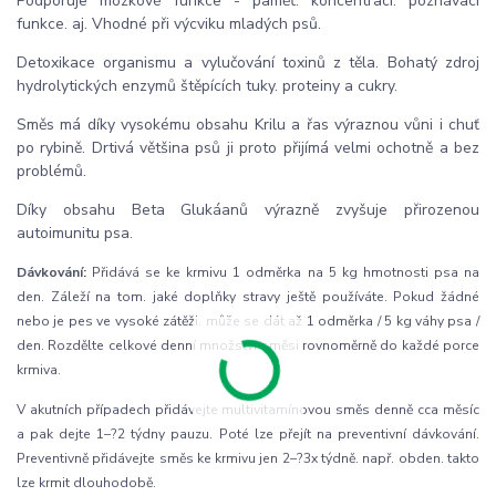
Podporuje mozkové funkce - paměť. koncentraci. poznávací
funkce. aj. Vhodné při výcviku mladých psů.
Detoxikace organismu a vylučování toxinů z těla. Bohatý zdroj
hydrolytických enzymů štěpících tuky. proteiny a cukry.
Směs má díky vysokému obsahu Krilu a řas výraznou vůni i chuť
po rybině. Drtivá většina psů ji proto přijímá velmi ochotně a bez
problémů.
Díky obsahu Beta Glukáanů výrazně zvyšuje přirozenou
autoimunitu psa.
Dávkování:
Přidává se ke krmivu 1 odměrka na 5 kg hmotnosti psa na
den. Záleží na tom. jaké doplňky stravy ještě používáte. Pokud žádné
nebo je pes ve vysoké zátěži. může se dát až 1 odměrka / 5 kg váhy psa /
den. Rozdělte celkové denní množství směsi rovnoměrně do každé porce
krmiva.
V akutních případech přidávejte multivitamínovou směs denně cca měsíc
a pak dejte 1–?2 týdny pauzu. Poté lze přejít na preventivní dávkování.
Preventivně přidávejte směs ke krmivu jen 2–?3x týdně. např. obden. takto
lze krmit dlouhodobě.