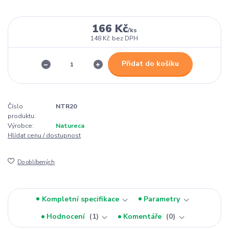
166 Kč
/
ks
148 Kč
bez DPH
Přidat do košíku
Číslo
NTR20
produktu:
Výrobce:
Natureca
Hlídat cenu / dostupnost
Do oblíbených
Kompletní specifikace
Parametry
Hodnocení
1
Komentáře
0