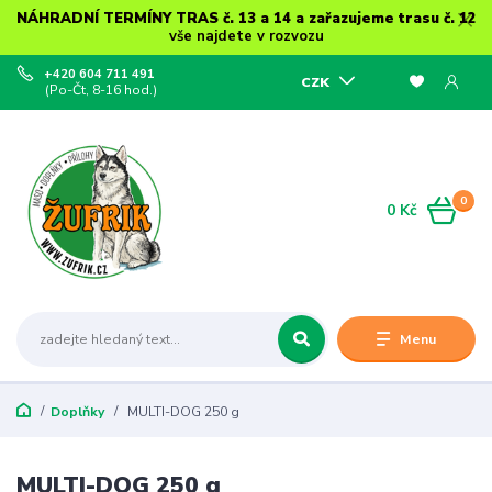
NÁHRADNÍ TERMÍNY TRAS č. 13 a 14 a zařazujeme trasu č. 12
vše najdete v rozvozu
+420 604 711 491
CZK
(Po-Čt, 8-16 hod.)
0
0 Kč
Menu
Doplňky
MULTI-DOG 250 g
MULTI-DOG 250 g