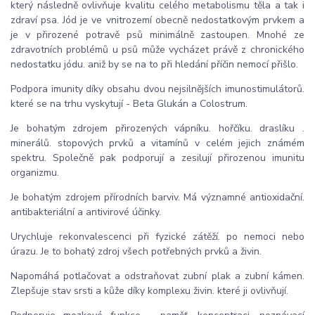
který následně ovlivňuje kvalitu celého metabolismu těla a tak i
zdraví psa. Jód je ve vnitrozemí obecně nedostatkovým prvkem a
je v přirozené potravě psů minimálně zastoupen. Mnohé ze
zdravotních problémů u psů může vycházet právě z chronického
nedostatku jódu. aniž by se na to při hledání příčin nemocí přišlo.
Podpora imunity díky obsahu dvou nejsilnějších imunostimulátorů.
které se na trhu vyskytují - Beta Glukán a Colostrum.
Je bohatým zdrojem přirozených vápníku. hořčíku. draslíku .
minerálů. stopových prvků a vitamínů v celém jejich známém
spektru. Společně pak podporují a zesilují přirozenou imunitu
organizmu.
Je bohatým zdrojem přírodních barviv. Má významné antioxidační.
antibakteriální a antivirové účinky.
Urychluje rekonvalescenci při fyzické zátěží. po nemoci nebo
úrazu. Je to bohatý zdroj všech potřebných prvků a živin.
Napomáhá potlačovat a odstraňovat zubní plak a zubní kámen.
Zlepšuje stav srsti a kůže díky komplexu živin. které ji ovlivňují.