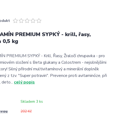
odukt
MÍN PREMIUM SYPKÝ - krill, řasy,
 0,5 kg
 PREMIUM SYPKÝ - Krill, Řasy, Žraločí chrupavka - pro
miovém složení s Beta glukany a Colostrem - nejsilnějšími
ory! Silný přírodní multivitamínový a minerální doplněk
ený z tzv. "Super potravin". Prevence proti avitaminóze, při
 deto...
celý popis
Skladem 3 ks
evou
202 Kč