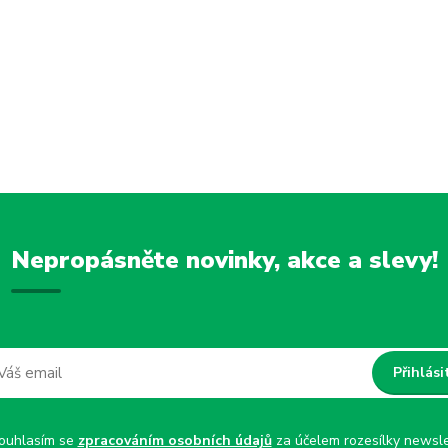
Nepropásněte novinky, akce a slevy!
Přihlási
uhlasím se
zpracováním osobních údajů
za účelem rozesílky newsle