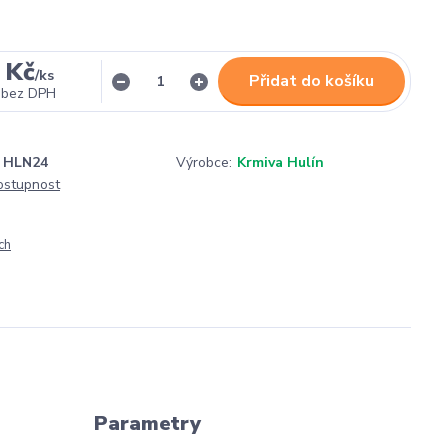
 Kč
/
ks
Přidat do košíku
bez DPH
HLN24
Výrobce:
Krmiva Hulín
dostupnost
ch
Parametry