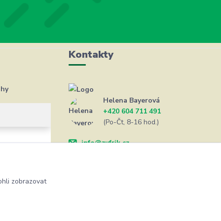
Kontakty
ahy
Helena Bayerová
+420 604 711 491
(Po-Čt, 8-16 hod.)
info@zufrik.cz
hli zobrazovat