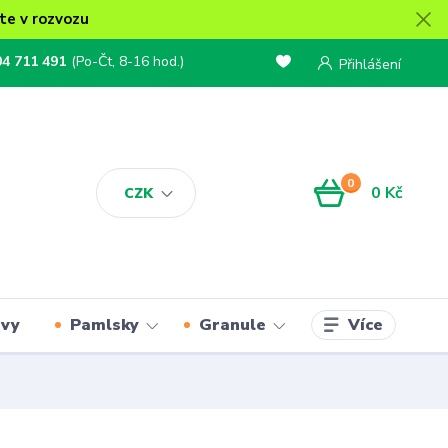
te v rozvozu
04 711 491
(Po-Čt, 8-16 hod.)
Přihlášení
0
0 Kč
CZK
Více
rvy
Pamlsky
Granule