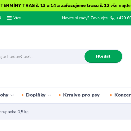
ERMÍNY TRAS č. 13 a 14 a zařazujeme trasu č. 12
vše najde
R
Nevíte si rady? Zavolejte.
+420 6
Více
Hledat
lohy
Doplňky
Krmivo pro psy
Konze
hrupavka 0,5 kg