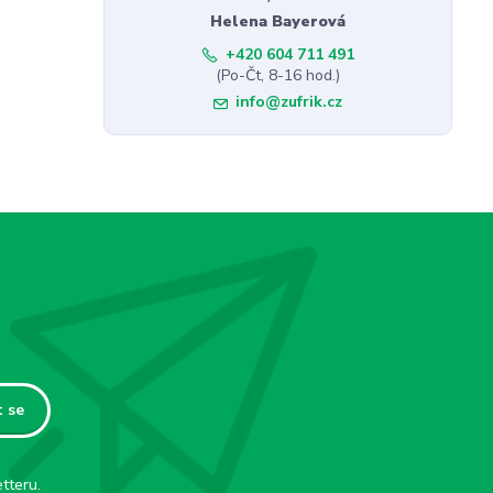
Helena Bayerová
+420 604 711 491
(Po-Čt, 8-16 hod.)
info@zufrik.cz
t se
tteru.