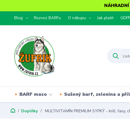
NÁHRADNÍ T
Blog
Rozvoz BARFu
O nákupu
Jak platit
GDP
BARF maso
Sušený barf, zelenina a pří
Doplňky
MULTIVITAMÍN PREMIUM SYPKÝ - krill, řasy, c