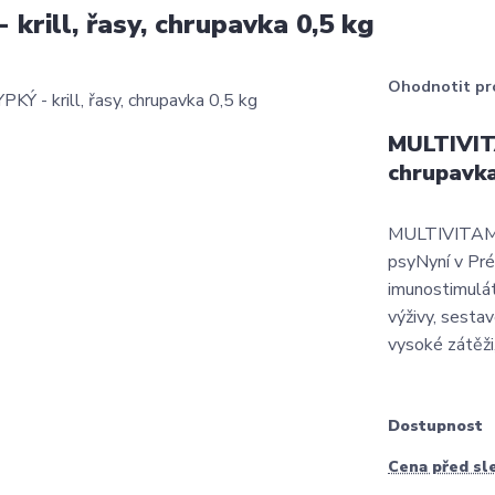
ill, řasy, chrupavka 0,5 kg
Ohodnotit pr
MULTIVITA
chrupavka
MULTIVITAMÍN
psyNyní v Pré
imunostimulát
výživy, sestav
vysoké zátěži,
Dostupnost
Cena před sl