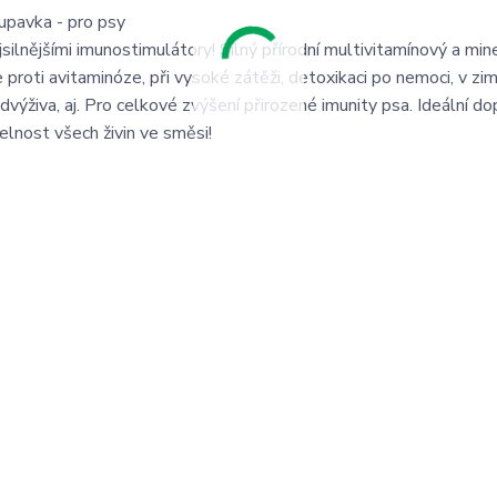
pavka - pro psy
ilnějšími imunostimulátory! Silný přírodní multivitamínový a mine
 proti avitaminóze, při vysoké zátěži, detoxikaci po nemoci, v zi
odvýživa, aj. Pro celkové zvýšení přirozené imunity psa. Ideální d
elnost všech živin ve směsi!