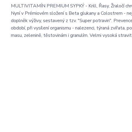
MULTIVITAMÍN PREMIUM SYPKÝ - Krill, Řasy, Žraločí chru
Nyní v Prémiovém složení s Beta glukany a Colostrem - nejs
doplněk výživy, sestavený z tzv. "Super potravin". Prevence
období, při vysílení organismu - nalezenci, týraná zvířata, p
masu, zelenině, těstovinám i granulím. Velmi vysoká stravit