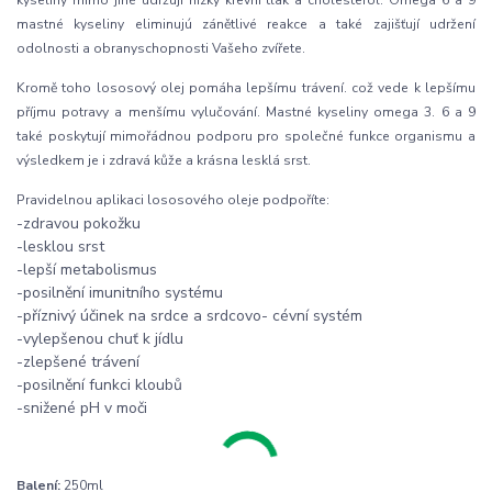
kyseliny mimo jiné udržují nízký krevní tlak a cholesterol. Omega 6 a 9
mastné kyseliny eliminujú zánětlivé reakce a také zajišťují udržení
odolnosti a obranyschopnosti Vašeho zvířete.
Kromě toho lososový olej pomáha lepšímu trávení. což vede k lepšímu
příjmu potravy a menšímu vylučování. Mastné kyseliny omega 3. 6 a 9
také poskytují mimořádnou podporu pro společné funkce organismu a
výsledkem je i zdravá kůže a krásna lesklá srst.
Pravidelnou aplikaci lososového oleje podpoříte:
-zdravou pokožku
-lesklou srst
-lepší metabolismus
-posilnění imunitního systému
-příznivý účinek na srdce a srdcovo- cévní systém
-vylepšenou chuť k jídlu
-zlepšené trávení
-posilnění funkci kloubů
-snižené pH v moči
Balení:
250ml