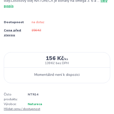
oleji.Lososový olej NATURECA je bohatý na omega 3. 6 a ...
celý
popis
Dostupnost
na dotaz
Cena před
156 Kč
slevou
156 Kč
/
ks
139 Kč
bez DPH
Momentálně není k dispozici
Číslo
NTR14
produktu:
Výrobce:
Natureca
Hlídat cenu / dostupnost