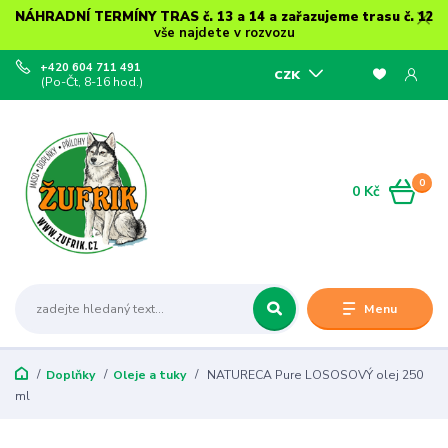
NÁHRADNÍ TERMÍNY TRAS č. 13 a 14 a zařazujeme trasu č. 12
vše najdete v rozvozu
+420 604 711 491
CZK
(Po-Čt, 8-16 hod.)
0
0 Kč
Menu
Doplňky
Oleje a tuky
NATURECA Pure LOSOSOVÝ olej 250
ml