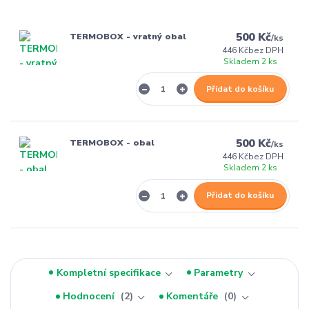
500 Kč
TERMOBOX - vratný obal
/
ks
446 Kč
bez DPH
Skladem 2 ks
Přidat do košíku
500 Kč
TERMOBOX - obal
/
ks
446 Kč
bez DPH
Skladem 2 ks
Přidat do košíku
Kompletní specifikace
Parametry
Hodnocení
2
Komentáře
0