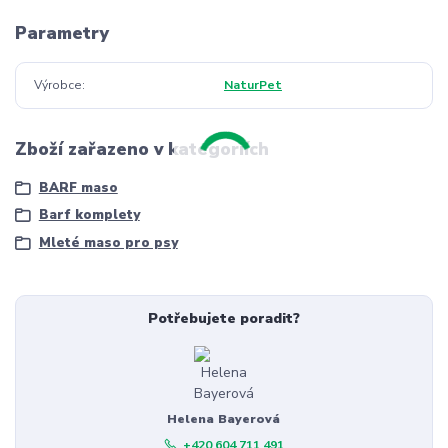
Parametry
Výrobce
NaturPet
Zboží zařazeno v kategoriích
BARF maso
Barf komplety
Mleté maso pro psy
Potřebujete poradit?
Helena Bayerová
+420 604 711 491