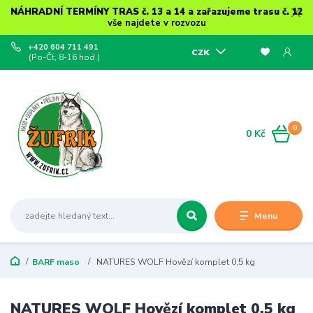
NÁHRADNÍ TERMÍNY TRAS č. 13 a 14 a zařazujeme trasu č. 12
vše najdete v rozvozu
+420 604 711 491
CZK
(Po-Čt, 8-16 hod.)
0
0 Kč
Menu
BARF maso
NATURES WOLF Hovězí komplet 0,5 kg
NATURES WOLF Hovězí komplet 0,5 kg