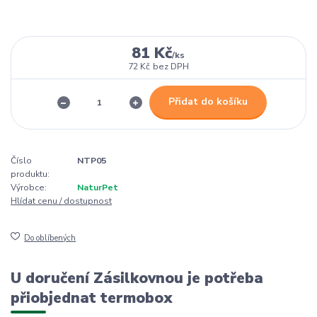
81 Kč
/
ks
72 Kč
bez DPH
Přidat do košíku
Číslo
NTP05
produktu:
Výrobce:
NaturPet
Hlídat cenu / dostupnost
Do oblíbených
U doručení Zásilkovnou je potřeba
přiobjednat termobox