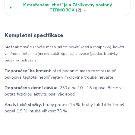
K mraženému zboží je u Zásilkovny povinný
TERMOBOX
2
Kompletní specifikace
Hovězí
Složení:
(hovězí maso. mleté hovězí kosti a chrupavky). hovězí
vnitřnosti. zelenina (mrkev. salát. špenát) a ovoce (jablko. borůvky.
brusinky. ostružina)
Doporučení ke krmení:
před podáním maso rozmrazte při
pokojové teplotě. neohřívejte v mikrovlné troubě. nevařte
Doporučená denní dávka:
250 g na 10 - 15 kg psa. Berte v
potaz fyzickou aktivitu psa. věk apod...
Analytické složky:
hrubý protein 15 %. hrubý tuk 14 %. hrubý
popel 1.9 %. hrubá vlhkost 73 %