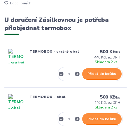
Do oblíbených
U doručení Zásilkovnou je potřeba
přiobjednat termobox
500 Kč
TERMOBOX - vratný obal
/
ks
446 Kč
bez DPH
Skladem 2 ks
Přidat do košíku
500 Kč
TERMOBOX - obal
/
ks
446 Kč
bez DPH
Skladem 2 ks
Přidat do košíku