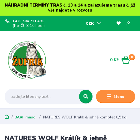
NÁHRADNÍ TERMÍNY TRAS č. 13 a 14 a zařazujeme trasu č. 12
vše najdete v rozvozu
+420 604 711 491
CZK
(Po-Čt, 8-16 hod.)
0
0 Kč
Menu
BARF maso
NATURES WOLF Králík & jehně komplet 0,5 kg
NATURES WOLF Králík & jehně