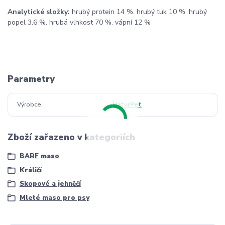
Analytické složky:
hrubý protein 14 %. hrubý tuk 10 %. hrubý
popel 3.6 %. hrubá vlhkost 70 %. vápní 12 %
Parametry
Výrobce
NaturPet
Zboží zařazeno v kategoriích
BARF maso
Králičí
Skopové a jehněčí
Mleté maso pro psy