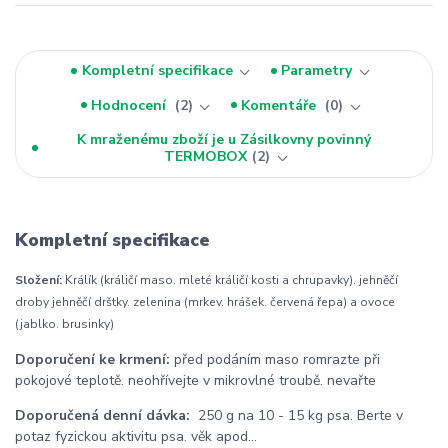
Kompletní specifikace
Parametry
Hodnocení
2
Komentáře
0
K mraženému zboží je u Zásilkovny povinný
TERMOBOX
2
Kompletní specifikace
Složení:
Králík (králičí maso. mleté králičí kosti a chrupavky). jehněčí
droby jehněčí drštky. zelenina (mrkev. hrášek. červená řepa) a ovoce
(jablko. brusinky)
Doporučení ke krmení:
před podáním maso romrazte při
pokojové teplotě. neohřívejte v mikrovlné troubě. nevařte
Doporučená denní dávka:
250 g na 10 - 15 kg psa. Berte v
potaz fyzickou aktivitu psa. věk apod...