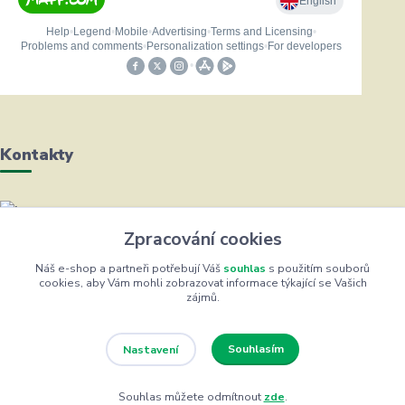
Kontakty
Helena Bayerová
Zpracování cookies
+420 604 711 491
(Po-Čt, 8-16 hod.)
Náš e-shop a partneři potřebují Váš
souhlas
s použitím souborů
cookies, aby Vám mohli zobrazovat informace týkající se Vašich
zájmů.
info@zufrik.cz
Souhlasím
Nastavení
Souhlas můžete odmítnout
zde
.
Eshop ŽUFRIK.cz © Copyright 2012 - 2026