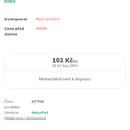
popis
Dostupnost
Není skladem
Cena před
102 Kč
slevou
102 Kč
/
ks
91 Kč
bez DPH
Momentálně není k dispozici
Číslo
NTP04
produktu:
Výrobce:
NaturPet
Hlídat cenu / dostupnost