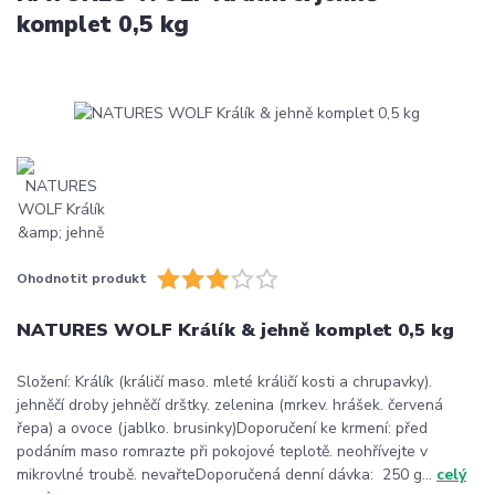
komplet 0,5 kg
Ohodnotit produkt
NATURES WOLF Králík & jehně komplet 0,5 kg
Složení: Králík (králičí maso. mleté králičí kosti a chrupavky).
jehněčí droby jehněčí drštky. zelenina (mrkev. hrášek. červená
řepa) a ovoce (jablko. brusinky)Doporučení ke krmení: před
podáním maso romrazte při pokojové teplotě. neohřívejte v
mikrovlné troubě. nevařteDoporučená denní dávka: 250 g...
celý