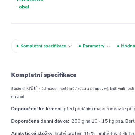
Kompletní specifikace
Parametry
Hodno
Kompletní specifikace
Krůtí
Složení:
(krůtí maso. mleté krůtí kosti a chrupavky). krůtí vnitřnosti
malina)
Doporučení ke krmení:
před podáním maso romrazte při p
Doporučená denní dávka:
250 g na 10 - 15 kg psa. Berte
Analytické složky:
hrubý protein 15 %. hrubý tuk 8 %. h