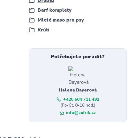
Drůbež
Barf komplety
Mleté maso pro psy
Krůtí
Potřebujete poradit?
Helena Bayerová
+420 604 711 491
(Po-Čt, 8-16 hod.)
info@zufrik.cz