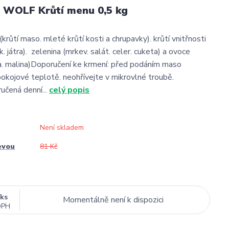
WOLF Krůtí menu 0,5 kg
 (krůtí maso. mleté krůtí kosti a chrupavky). krůtí vnitřnosti
k. játra). zelenina (mrkev. salát. celer. cuketa) a ovoce
ka. malina)Doporučení ke krmení: před podáním maso
pokojové teplotě. neohřívejte v mikrovlné troubě.
čená denní...
celý popis
Není skladem
evou
81 Kč
/
ks
Momentálně není k dispozici
DPH