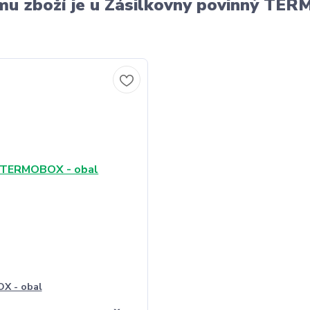
u zboží je u Zásilkovny povinný T
X - obal