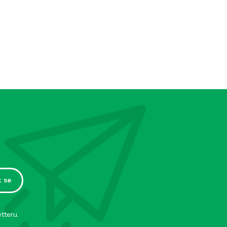
t se
tteru.