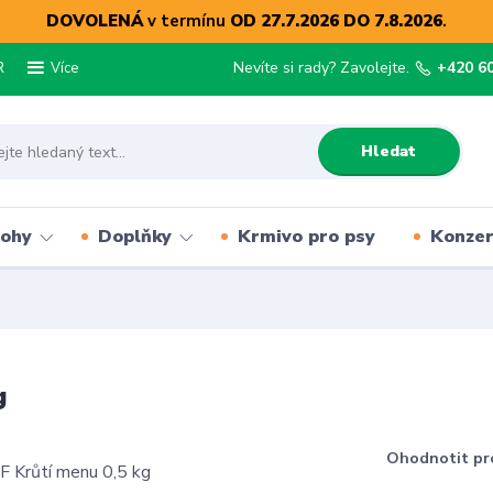
DOVOLENÁ
v termínu
OD 27.7.2026 DO 7.8.2026
.
R
Nevíte si rady? Zavolejte.
+420 6
Více
Hledat
lohy
Doplňky
Krmivo pro psy
Konze
g
Ohodnotit pr