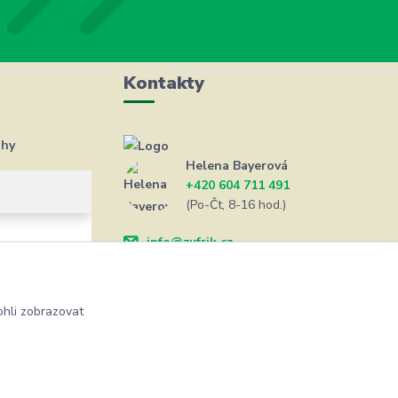
Kontakty
ahy
Helena Bayerová
+420 604 711 491
(Po-Čt, 8-16 hod.)
info@zufrik.cz
hli zobrazovat