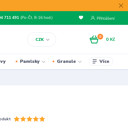
04 711 491
(Po-Čt, 8-16 hod.)
Přihlášení
0
0 Kč
CZK
Více
rvy
Pamlsky
Granule
odukt