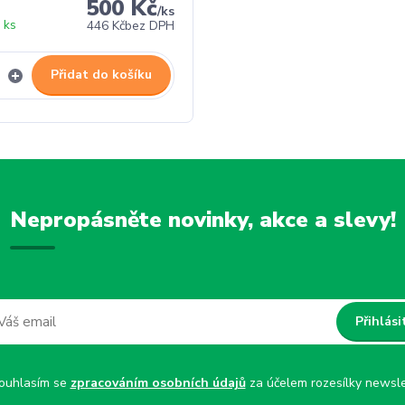
500 Kč
/
ks
 ks
446 Kč
bez DPH
Přidat do košíku
Nepropásněte novinky, akce a slevy!
Přihlási
uhlasím se
zpracováním osobních údajů
za účelem rozesílky newsle