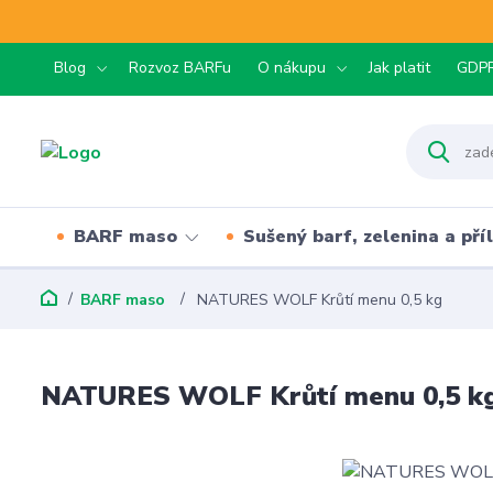
Blog
Rozvoz BARFu
O nákupu
Jak platit
GDP
BARF maso
Sušený barf, zelenina a pří
BARF maso
NATURES WOLF Krůtí menu 0,5 kg
NATURES WOLF Krůtí menu 0,5 k