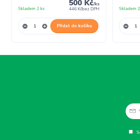
500 Kč
/
ks
Skladem 2 ks
Skladem 2
446 Kč
bez DPH
Přidat do košíku
So