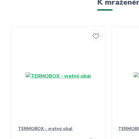
K mraženém
TERMOBOX - vratný obal
TERMOBO