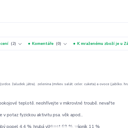
cení
2
Komentáře
0
K mraženému zboží je u 
 (srdce. žaludek. játra). zelenina (mrkev. salát. celer. cuketa) a ovoce (jablko. hr
okojové teplotě. neohřívejte v mikrovlné troubě. nevařte
 v potaz fyzickou aktivitu psa. věk apod...
rubý popel 4.4 %. hrubá vlhkost 69 %. vápník 11 %