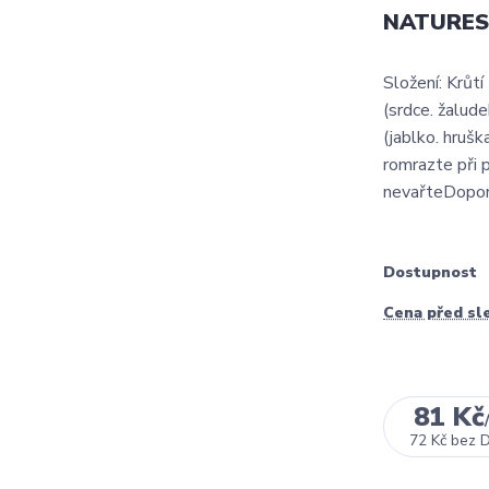
NATURES 
Složení: Krůtí
(srdce. žalude
(jablko. hruš
romrazte při 
nevařteDoporu
Dostupnost
Cena před sl
81 Kč
72 Kč
bez 