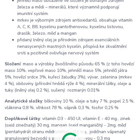
jehněčí maso obsažené ve složení je bohatým zdrojem
železa a mědi – minerálů, které významně podporují
imunitní systém.
mrkev je výborným zdrojem antioxidantů, obsahuje vitamín
A, C, K, B8, kyselinu pantothenovou, kyselinu listovou,
draslík, železo, měď a mangan
přidaný lněný olej je přírodním zdrojem esenciálních
nenasycených mastných kyselin, přispívá ke zkvalitnění
srsti a pozitivně ovlivňuje nervový systém
Složení
: maso a výrobky živočišného původu 65 % (z toho hovězí
maso 10%, vepřové maso 10%, jehněčí maso 5%, jehněčí játra
5%, hovězí srdce 3%, kuřecí žaludky 3%), vývar, zelenina (mrkev
4 %), obiloviny (přírodní hnědá rýže 4 %), minerální látky, oleje a
tuky (lněný olej 0,2 %), sušený rozmarýn 0,01%
Analytické složky
: bílkoviny 10 %, oleje a tuky 7 %, popel 2,5 %,
vláknina 0,8 %, vlhkost 78 %, vápník 0,3 %, fosfor 0,25 %
Doplňkové látky
: vitamín D3 - 450 UI, vitamin E - 40 mg., zinek
(oxid zinečnatý) 30 mg, mangan (oxid manganičitý - 2mg, měď
(pentahydrát síranu měďnatého) - 0,4 mg, jodičnan vápenatý
granulovaný bezvodý s povrchovou úpravou - 0,3 mg