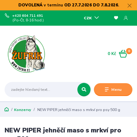
DOVOLENÁ
v termínu
OD 27.7.2026 DO 7.8.2026
.
+420 604 711 491
CZK
(Po-Čt, 8-16 hod.)
0
0 Kč
Menu
Konzervy
NEW PIPER jehněčí maso s mrkví pro psy 500 g
NEW PIPER jehněčí maso s mrkví pro