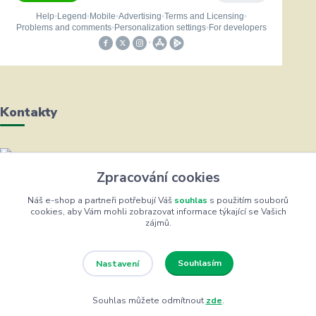
Kontakty
Helena Bayerová
Zpracování cookies
+420 604 711 491
(Po-Čt, 8-16 hod.)
Náš e-shop a partneři potřebují Váš
souhlas
s použitím souborů
cookies, aby Vám mohli zobrazovat informace týkající se Vašich
zájmů.
info@zufrik.cz
Souhlasím
Nastavení
Souhlas můžete odmítnout
zde
.
Eshop ŽUFRIK.cz © Copyright 2012 - 2026