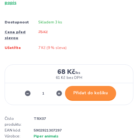
popis
Dostupnost
Skladem 3 ks
Cena před
75 Kč
slevou
Ušetříte
7 Kč (
9
% sleva)
68 Kč
/
ks
61 Kč
bez DPH
Přidat do košíku
Číslo
TRX07
produktu:
EAN kód:
5902921307297
Výrobce:
Piper animals